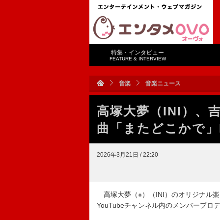
特集・インタビュー
FEATURE & INTERVIEW
音楽
音楽ニュース
高塚大夢（INI）
曲「またどこかで」
2026年3月21日 / 22:20
高塚大夢（※）（INI）のオリジナル楽
YouTubeチャンネル内のメンバープロデ