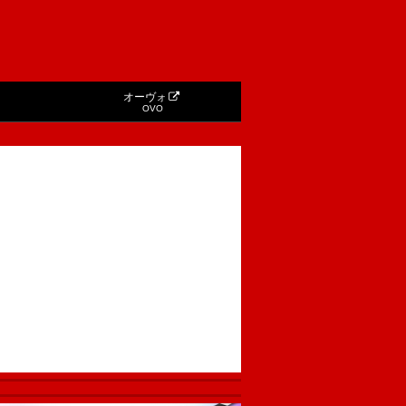
オーヴォ
OVO