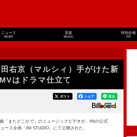
ニュース
音楽
特別企画
NEWS
MUSIC
PR
、吉田右京（マルシィ）手がけた新
MVはドラマ仕立て
ポスト
シェア
送る
曲「またどこかで」のミュージックビデオが、INIの公式
ュース企画「INI STUDIO」にて公開された。