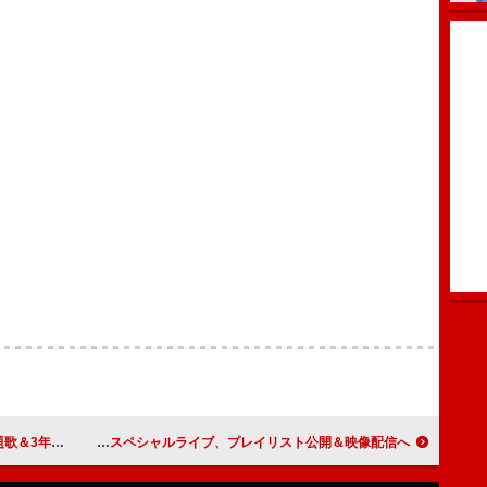
国ツアー発表
BE:FIRSTが平安神宮で奉納スペシャルライブ、プレイリスト公開＆映像配信へ