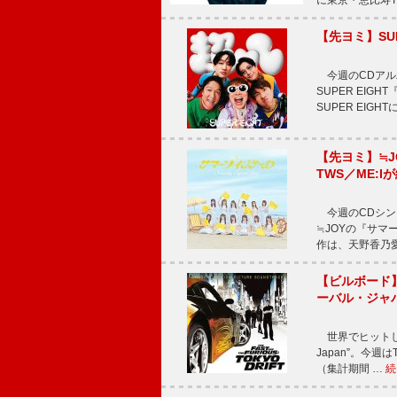
に東京・恵比寿The 
【先ヨミ】SU
今週のCDアルバ
SUPER EI
SUPER EIG
【先ヨミ】≒
TWS／ME:I
今週のCDシング
≒JOYの『サマ
作は、天野香乃
【ビルボード】TE
ーバル・ジャ
世界でヒットしている
Japan”。今週はT
（集計期間 …
続