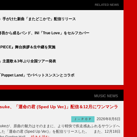
RELATED NEWS
ィ）手がけた新曲「またどこかで」配信リリース
ら成るバンド、INI「True Love」をセルフカバー
TERPIECE』舞台挨拶＆生中継を実施
ョ』主題歌＆3年ぶり全国ツアー発表
uppet Land」でパペットスンスンとコラボ
MUSIC NEWS
nosuke、「運命の君 (Sped Up Ver.)」配信＆12月にワンマンラ
2026年8月6日
Ｊ－ＰＯＰ
nnosukeが、原曲の魅力はそのままに、より軽快で疾走感あふれるサウンドへ
「運命の君 (Sped Up Ver.)」を配信リリースした。 また、12月18日