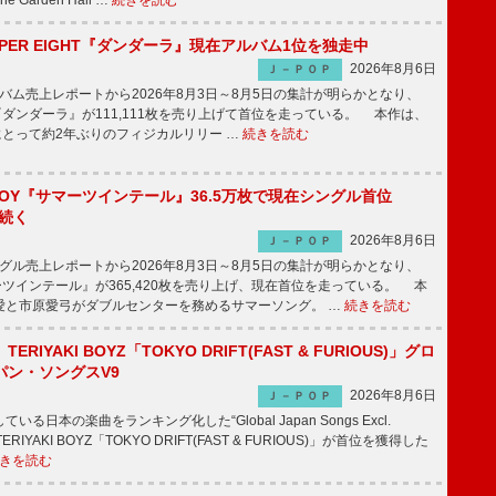
Garden Hall …
続きを読む
PER EIGHT『ダンダーラ』現在アルバム1位を独走中
2026年8月6日
Ｊ－ＰＯＰ
ム売上レポートから2026年8月3日～8月5日の集計が明らかとなり、
GHT『ダンダーラ』が111,111枚を売り上げて首位を走っている。 本作は、
HTにとって約2年ぶりのフィジカルリリー …
続きを読む
JOY『サマーツインテール』36.5万枚で現在シングル首位
が続く
2026年8月6日
Ｊ－ＰＯＰ
ル売上レポートから2026年8月3日～8月5日の集計が明らかとなり、
ーツインテール』が365,420枚を売り上げ、現在首位を走っている。 本
愛と市原愛弓がダブルセンターを務めるサマーソング。 …
続きを読む
RIYAKI BOYZ「TOKYO DRIFT(FAST & FURIOUS)」グロ
パン・ソングスV9
2026年8月6日
Ｊ－ＰＯＰ
日本の楽曲をランキング化した“Global Japan Songs Excl.
ERIYAKI BOYZ「TOKYO DRIFT(FAST & FURIOUS)」が首位を獲得した
きを読む