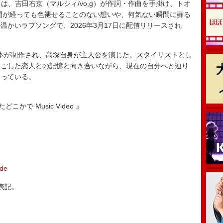
は、吉田右京（マルシィ/vo,g）が作詞・作曲を手掛け、トオ
間が経っても色褪せることのない想いや、何気ない瞬間に蘇る
かいラブソングで、2026年3月17日に配信リリースされ
本が制作され、高塚自身が主人公を演じた。スタイリストとし
過ごした恋人との記憶と向き合いながら、現在の自分へと辿り
なっている。
 またどこかで Music Video 』
ade
表記。