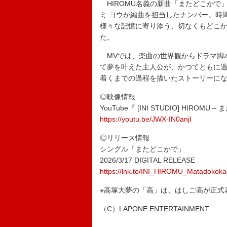
HIROMU名義の新曲「またどこかで」
ミ ヨウが編曲を担当したナンバー。時
様々な記憶に寄り添う、切なくもどこか温
た。
MVでは、楽曲の世界観からドラマ脚
て夢を叶えた主人公が、かつてともに
着くまでの過程を描いたストーリーに
◎映像情報
YouTube『 [INI STUDIO] HIROMU –
https://youtu.be/JWX-IN0anjI
◎リリース情報
シングル「またどこかで」
2026/3/17 DIGITAL RELEASE
https://lnk.to/INI_HIROMU_Matadokok
※高塚大夢の「高」は、はしご高が正式
（C）LAPONE ENTERTAINMENT