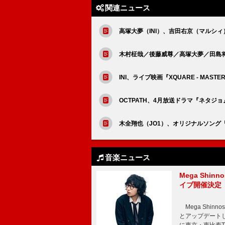
関連ニュース
高塚大夢（INI）、吉田右京（マルシ
木村柾哉／後藤威尊／高塚大夢／田島将吾か
INI、ライブ映画『XQUARE - MAS
OCTPATH、4月放送ドラマ『ネタジ
木全翔也（JO1）、オリジナルソング「P
音楽ニュース
Mega Shin
イブ開催決定
Mega Shi
とアップデートした