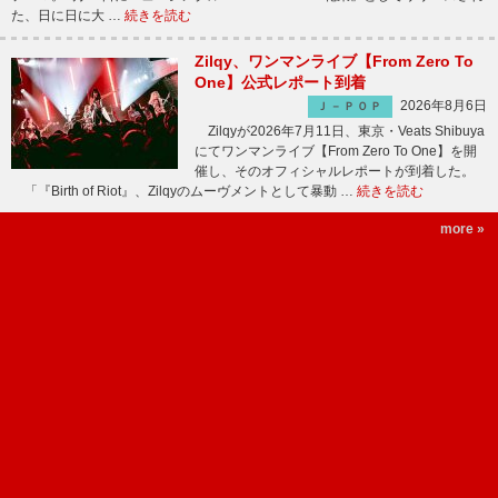
た、日に日に大 …
続きを読む
Zilqy、ワンマンライブ【From Zero To
One】公式レポート到着
2026年8月6日
Ｊ－ＰＯＰ
Zilqyが2026年7月11日、東京・Veats Shibuya
にてワンマンライブ【From Zero To One】を開
催し、そのオフィシャルレポートが到着した。
「『Birth of Riot』、Zilqyのムーヴメントとして暴動 …
続きを読む
more »