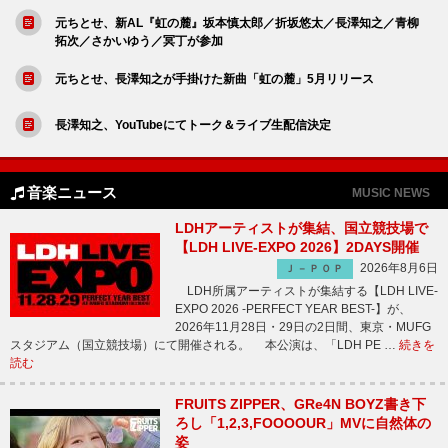
元ちとせ、新AL『虹の麓』坂本慎太郎／折坂悠太／長澤知之／青柳
拓次／さかいゆう／冥丁が参加
元ちとせ、長澤知之が手掛けた新曲「虹の麓」5月リリース
長澤知之、YouTubeにてトーク＆ライブ生配信決定
音楽ニュース
MUSIC NEWS
LDHアーティストが集結、国立競技場で
【LDH LIVE-EXPO 2026】2DAYS開催
2026年8月6日
Ｊ－ＰＯＰ
LDH所属アーティストが集結する【LDH LIVE-
EXPO 2026 -PERFECT YEAR BEST-】が、
2026年11月28日・29日の2日間、東京・MUFG
スタジアム（国立競技場）にて開催される。 本公演は、「LDH PE …
続きを
読む
FRUITS ZIPPER、GRe4N BOYZ書き下
ろし「1,2,3,FOOOOUR」MVに自然体の
姿