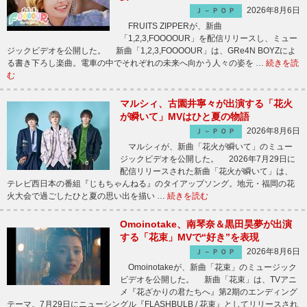
2026年8月6日
Ｊ－ＰＯＰ
FRUITS ZIPPERが、新曲
「1,2,3,FOOOOUR」を配信リリースし、ミュー
ジックビデオを公開した。 新曲「1,2,3,FOOOOUR」は、GRe4N BOYZによ
る書き下ろし楽曲。電車の中でそれぞれの未来へ向かう人々の姿を …
続きを読
む
マルシィ、古園井寧々が出演する「花火
が瞬いて」MVはひと夏の物語
2026年8月6日
Ｊ－ＰＯＰ
マルシィが、新曲「花火が瞬いて」のミュー
ジックビデオを公開した。 2026年7月29日に
配信リリースされた新曲「花火が瞬いて」は、
テレビ西日本の番組『じもちゃんねる』のタイアップソング。地元・福岡の花
火大会で過ごしたひと夏の思い出を描い …
続きを読む
Omoinotake、南琴奈＆黒田昊夢が出演
する「花束」MVで“好き”を表現
2026年8月6日
Ｊ－ＰＯＰ
Omoinotakeが、新曲「花束」のミュージック
ビデオを公開した。 新曲「花束」は、TVアニ
メ『花ざかりの君たちへ』第2期のエンディング
テーマ。7月29日にニューシングル『FLASHBULB / 花束』としてリリースされ