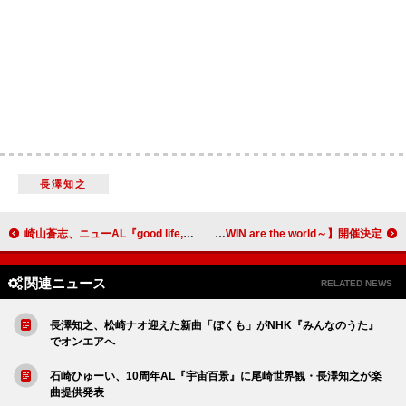
長澤知之
崎山蒼志、ニューAL『good life, good people』全トラック公開
MORISAKI WIN、2つの世界観から織りなす【MORISAKI WIN BIRTHDAY CONCERT ～WIN are the world～】開催決定
関連ニュース
RELATED NEWS
長澤知之、松崎ナオ迎えた新曲「ぼくも」がNHK『みんなのうた』
でオンエアへ
石崎ひゅーい、10周年AL『宇宙百景』に尾崎世界観・長澤知之が楽
曲提供発表