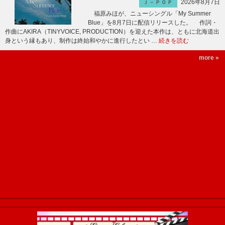
2026年8月7日
Ｊ－ＰＯＰ
福原みほが、ニューシングル「My Summer
Blue」を8月7日に配信リリースした。 作詞・
作曲にAKIRA（TINYVOICE, PRODUCTION）を迎えた本作は、ともに北海道出
身という縁もあり、制作は終始和やかに進行したとい …
続きを読む
more »