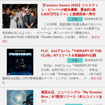
【Fanatics Games 2026】ジャスティ
ン・ビーバーが総合優勝、賞金約1億
5,800万円をファンと慈善団体へ寄付
2026年8月7日
洋楽
この1年間、音楽活動で話題を集めてきたジャ
スティン・ビーバーだが、スポーツの世界でも
存在感を示したようだ。 ビーバーは、米ニューヨークで開催された
【Fanatics Fest】の特別企画『Fanatics Games』に出場し、NFLの …
続きを
読む
FLO、2ndアルバム『THERAPY AT THE
CLUB』8/7リリース＆収録曲MV公開
2026年8月7日
洋楽
FLOが、2ndアルバム『THERAPY AT THE
CLUB』を8月7日にリリースした。 本作は、
タイトル曲「Therapy At The Club」、UKで自己
最高位を記録したFLO単独名義のリード・シングル「Leak It」、フ …
続きを読
む
福原みほ、ニューシングル「My Summer
Blue」8/7配信リリース（本人コメントあ
り）