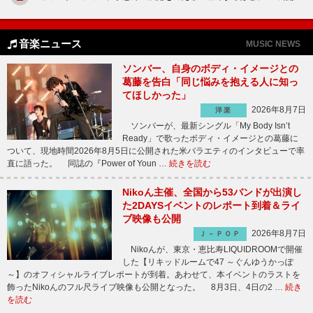
音楽ニュース
MUSIC NEWS
ソンバー、自身のボディ・イメージとの
葛藤を告白「同じ悩みを抱える人に知っ
てほしかった」
2026年8月7日
洋楽
ソンバーが、最新シングル「My Body Isn’t
Ready」で歌ったボディ・イメージとの葛藤に
ついて、現地時間2026年8月5日に公開された米バラエティのインタビューで率
直に語った。 同誌の『Power of Youn …
続きを読む
Nikoん主催、全国から53バンドが出演し
た2DAYSイベントのレポート到着＆ライ
ブ映像も公開
2026年8月7日
Ｊ－ＰＯＰ
Nikoんが、東京・恵比寿LIQUIDROOMで開催
した【リキッドルームで47 ～ぐんゆうかっぽ
～】のオフィシャルライブレポートが到着。あわせて、本イベントのラストを
飾ったNikoんのフル尺ライブ映像も公開となった。 8月3日、4日の2 …
続き
を読む