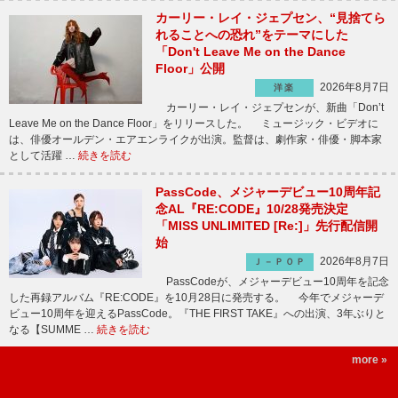
カーリー・レイ・ジェプセン、“見捨てら
れることへの恐れ”をテーマにした
「Don't Leave Me on the Dance
Floor」公開
2026年8月7日
洋楽
カーリー・レイ・ジェプセンが、新曲「Don’t
Leave Me on the Dance Floor」をリリースした。 ミュージック・ビデオに
は、俳優オールデン・エアエンライクが出演。監督は、劇作家・俳優・脚本家
として活躍 …
続きを読む
PassCode、メジャーデビュー10周年記
念AL『RE:CODE』10/28発売決定
「MISS UNLIMITED [Re:]」先行配信開
始
2026年8月7日
Ｊ－ＰＯＰ
PassCodeが、メジャーデビュー10周年を記念
した再録アルバム『RE:CODE』を10月28日に発売する。 今年でメジャーデ
ビュー10周年を迎えるPassCode。『THE FIRST TAKE』への出演、3年ぶりと
なる【SUMME …
続きを読む
more »