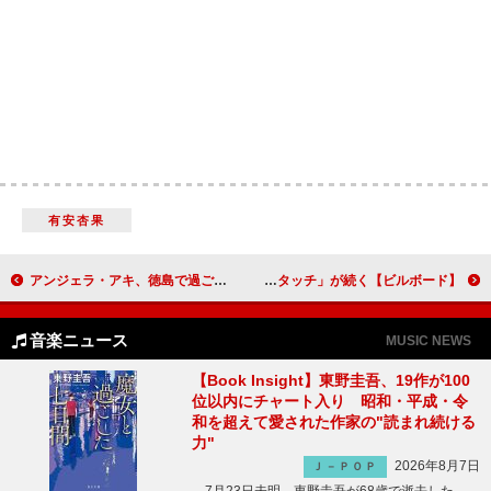
有安杏果
アンジェラ・アキ、徳島で過ごした幼少期の映像なども使用した「Forgiveness」MV公開
【ビルボード】櫻坂46「The growing up train」が総合首位、WBC応援ソングの稲葉浩志「タッチ」が続く
音楽ニュース
MUSIC NEWS
【Book Insight】東野圭吾、19作が100
位以内にチャート入り 昭和・平成・令
和を超えて愛された作家の"読まれ続ける
力"
2026年8月7日
Ｊ－ＰＯＰ
7月23日未明、東野圭吾が68歳で逝去した。