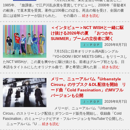
1985年、『放課後』で江戸川乱歩賞を受賞してデビューし、2006年『容疑者X
の献身』で直木賞を受賞。著作は106冊にのぼる。死去の報を受け、全国の書
店には追悼コーナーが設けられた。 その週の …
続きを読む
＜インタビュー＞NCT WISHと一緒に駆
け抜ける2026年の夏 「おつかれ
SUMMER」ブームの立役者に聞く
2026年8月7日
Ｊ－ＰＯＰ
7月15日に日本オリジナル両A面シングル
『YO-I-DON! / BOY MEETS GIRL』をリリースし
たNCT WISHが、この夏を爽やかに駆け抜ける。前者はグループ初となる、日
本語をタイトルにしたオリジナル曲で、夢と希望に満ちた新 …
続きを読む
メリー、ニューアルバム『Urbanstyle
Circus』のサブスク＆DL配信を開始 リ
ード曲「Cold Fascination」のMVフル
バージョンも公開
2026年8月7日
Ｊ－ＰＯＰ
メリーが、ニューアルバム『Urbanstyle
Circus』のストリーミング配信とダウンロード販売を開始し、収録曲「Cold
Fascination」のミュージックビデオ・フルバージョンをYouTubeで公開した。
ニューアルバム『U …
続きを読む