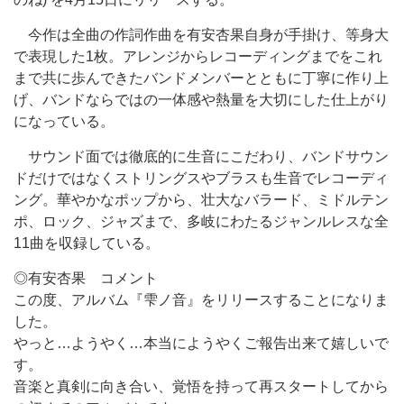
今作は全曲の作詞作曲を有安杏果自身が手掛け、等身大
で表現した1枚。アレンジからレコーディングまでをこれ
まで共に歩んできたバンドメンバーとともに丁寧に作り上
げ、バンドならではの一体感や熱量を大切にした仕上がり
になっている。
サウンド面では徹底的に生音にこだわり、バンドサウン
ドだけではなくストリングスやブラスも生音でレコーディ
ング。華やかなポップから、壮大なバラード、ミドルテン
ポ、ロック、ジャズまで、多岐にわたるジャンルレスな全
11曲を収録している。
◎有安杏果 コメント
この度、アルバム『雫ノ音』をリリースすることになりま
した。
やっと…ようやく…本当にようやくご報告出来て嬉しいで
す。
音楽と真剣に向き合い、覚悟を持って再スタートしてから