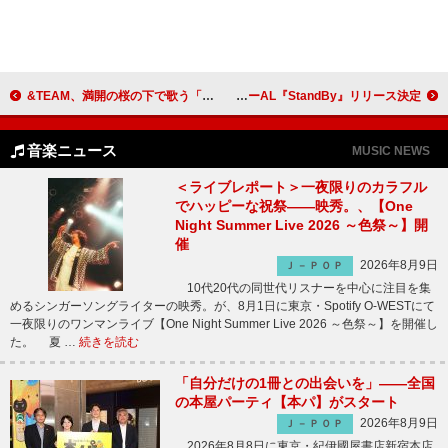
&TEAM、満開の桜の下で歌う「桜色Yell」ライブクリップ公開
Fear, and Loathing in Las Vegas、3年半振りニューAL『StandBy』リリース決定
音楽ニュース
MUSIC NEWS
＜ライブレポート＞一夜限りのカラフル
でハッピーな祝祭――映秀。、【One
Night Summer Live 2026 ～色祭～】開
催
2026年8月9日
Ｊ－ＰＯＰ
10代20代の同世代リスナーを中心に注目を集
めるシンガーソングライターの映秀。が、8月1日に東京・Spotify O-WESTにて
一夜限りのワンマンライブ【One Night Summer Live 2026 ～色祭～】を開催し
た。 夏 …
続きを読む
「自分だけの1冊との出会いを」――全国
の本屋パーティ【本パ】がスタート
2026年8月9日
Ｊ－ＰＯＰ
2026年8月8日に東京・紀伊國屋書店新宿本店