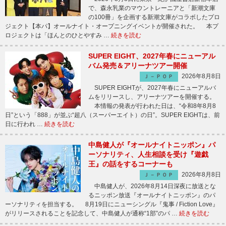
で、森永乳業のマウントレーニアと「新潮文庫
の100冊」を企画する新潮文庫がコラボしたプロ
ジェクト【本パ】オールナイト・オープニングイベントが開催された。 本プ
ロジェクトは「ほんとのひとやすみ …
続きを読む
SUPER EIGHT、2027年春にニューアル
バム発売＆アリーナツアー開催
2026年8月8日
Ｊ－ＰＯＰ
SUPER EIGHTが、2027年春にニューアルバ
ムをリリースし、アリーナツアーを開催する。
本情報の発表が行われた日は、“令和8年8月8
日”という「888」が並ぶ“超八（スーパーエイト）の日”。SUPER EIGHTは、前
日に行われ …
続きを読む
中島健人が『オールナイトニッポン』パ
ーソナリティ、人生相談を受け『遊戯
王』の話をするコーナーも
2026年8月8日
Ｊ－ＰＯＰ
中島健人が、2026年8月14日深夜に放送とな
るニッポン放送『オールナイトニッポン』のパ
ーソナリティを担当する。 8月19日にニューシングル『鬼事 / Fiction Love』
がリリースされることを記念して、中島健人が通称“1部”のパ …
続きを読む