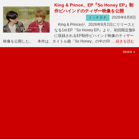
King & Prince、EP『So Honey EP』制
作ビハインドのティザー映像を公開
2026年8月8日
Ｊ－ＰＯＰ
King & Princeが、2026年9月2日にリリースと
なる1st EP『So Honey EP』より、初回限定盤B
に収録されるEP制作ビハインド映像のティザー
映像を公開した。 本作は、タイトル曲「So Honey」の中の印 …
続きを読む
more »