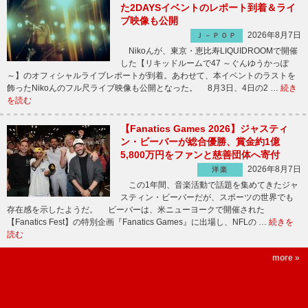
た2DAYSイベントのレポート到着＆ライ
ブ映像も公開
2026年8月7日
Ｊ－ＰＯＰ
Nikoんが、東京・恵比寿LIQUIDROOMで開催
した【リキッドルームで47 ～ぐんゆうかっぽ
～】のオフィシャルライブレポートが到着。あわせて、本イベントのラストを
飾ったNikoんのフル尺ライブ映像も公開となった。 8月3日、4日の2 …
続き
を読む
【Fanatics Games 2026】ジャスティ
ン・ビーバーが総合優勝、賞金約1億
5,800万円をファンと慈善団体へ寄付
2026年8月7日
洋楽
この1年間、音楽活動で話題を集めてきたジャ
スティン・ビーバーだが、スポーツの世界でも
存在感を示したようだ。 ビーバーは、米ニューヨークで開催された
【Fanatics Fest】の特別企画『Fanatics Games』に出場し、NFLの …
続きを
読む
more »