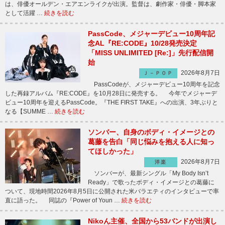
は、俳優オールデン・エアエンライクが出演。監督は、劇作家・俳優・脚本家
として活躍 …
続きを読む
PassCode、メジャーデビュー10周年記
念AL『RE:CODE』10/28発売決定
「MISS UNLIMITED [Re:]」先行配信開
始
2026年8月7日
Ｊ－ＰＯＰ
PassCodeが、メジャーデビュー10周年を記念
した再録アルバム『RE:CODE』を10月28日に発売する。 今年でメジャーデ
ビュー10周年を迎えるPassCode。『THE FIRST TAKE』への出演、3年ぶりと
なる【SUMME …
続きを読む
ソンバー、自身のボディ・イメージとの
葛藤を告白「同じ悩みを抱える人に知っ
てほしかった」
2026年8月7日
洋楽
ソンバーが、最新シングル「My Body Isn’t
Ready」で歌ったボディ・イメージとの葛藤に
ついて、現地時間2026年8月5日に公開された米バラエティのインタビューで率
直に語った。 同誌の『Power of Youn …
続きを読む
Nikoん主催、全国から53バンドが出演し