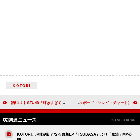
KOTORI
【深ヨミ】STU48『好きすぎて泣く』の初週地域別販売動向を過去作と比較調査
【米ビルボード・ソング・チャート】エラ・ラングレー「チュージン・テキサス」通算3週目の首位、ハリー・スタイルズが2曲をTOP10に送り込む
関連ニュース
RELATED NEWS
KOTORI、現体制初となる最新EP『TSUBASA』より「魔法」MV公
開