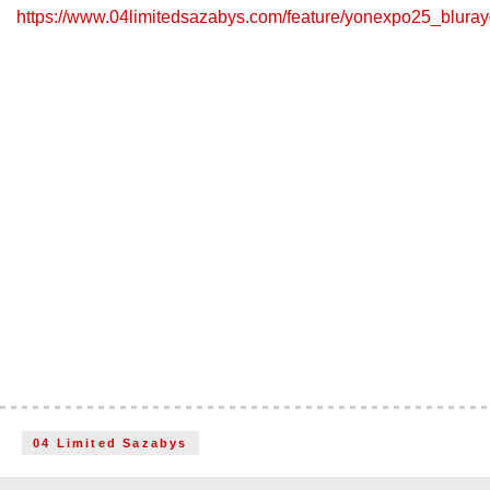
https://www.04limitedsazabys.com/feature/yonexpo25_blura
04 Limited Sazabys