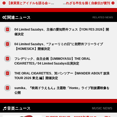
【泉茉里とアイドルを語る会～祝！15周年記念イベント】5/9開催決定！ ファンも交えて飲みながら語り合うコーナーも
李香蘭として名を馳せた山口淑子、その知られざる半生を描く自叙伝が復刊
関連ニュース
RELATED NEWS
04 Limited Sazabys、主催の愛知野外フェス【YON FES 2026】開
催決定
04 Limited Sazabys、“フォーリミの日”に初野外フリーライブ
【HOMESICK】開催決定
フレデリック、自主企画【UMIMOYASU】THE ORAL
CIGARETTES／04 Limited Sazabys出演決定
THE ORAL CIGARETTES、対バンツアー【WANDER ABOUT 放浪
TOUR 2026 東北 編】開催決定
sumika、『映画ドラえもん』主題歌「Honto」ライブ初披露映像を
公開
音楽ニュース
MUSIC NEWS