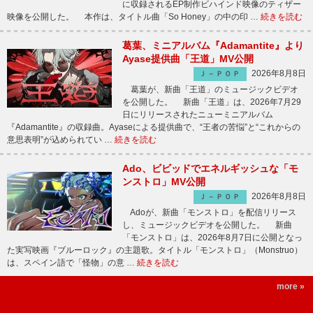
に収録されるEP制作ビハインド映像のティザー
映像を公開した。 本作は、タイトル曲「So Honey」の中の印 …
続きを読む
葛葉、ミニアルバム『Adamantite』より
Ayase提供曲「王道」MV公開
2026年8月8日
Ｊ－ＰＯＰ
葛葉が、新曲「王道」のミュージックビデオ
を公開した。 新曲「王道」は、2026年7月29
日にリリースされたニューミニアルバム
『Adamantite』の収録曲。Ayaseによる提供曲で、“王者の苦悩”と“これからの
意思表明”が込められてい …
続きを読む
Ado、ビビッドでエネルギッシュな「モ
ンストロ」MV公開
2026年8月8日
Ｊ－ＰＯＰ
Adoが、新曲「モンストロ」を配信リリース
し、ミュージックビデオを公開した。 新曲
「モンストロ」は、2026年8月7日に公開となっ
た実写映画『ブルーロック』の主題歌。タイトル「モンストロ」（Monstruo）
は、スペイン語で「怪物」の意 …
続きを読む
more »