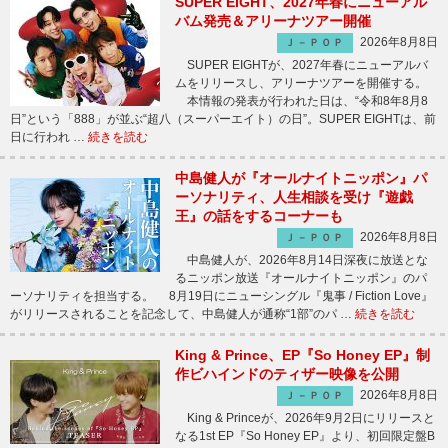
SUPER EIGHT、2027年春にニューアル
バム発売＆アリーナツアー開催
2026年8月8日
Ｊ－ＰＯＰ
SUPER EIGHTが、2027年春にニューアルバ
ムをリリースし、アリーナツアーを開催する。
本情報の発表が行われた日は、“令和8年8月8
日”という「888」が並ぶ“超八（スーパーエイト）の日”。SUPER EIGHTは、前
日に行われ …
続きを読む
中島健人が『オールナイトニッポン』パ
ーソナリティ、人生相談を受け『遊戯
王』の話をするコーナーも
2026年8月8日
Ｊ－ＰＯＰ
中島健人が、2026年8月14日深夜に放送とな
るニッポン放送『オールナイトニッポン』のパ
ーソナリティを担当する。 8月19日にニューシングル『鬼事 / Fiction Love』
がリリースされることを記念して、中島健人が通称“1部”のパ …
続きを読む
King & Prince、EP『So Honey EP』制
作ビハインドのティザー映像を公開
2026年8月8日
Ｊ－ＰＯＰ
King & Princeが、2026年9月2日にリリースと
なる1st EP『So Honey EP』より、初回限定盤B