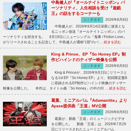
中島健人が『オールナイトニッポン』パ
ーソナリティ、人生相談を受け『遊戯
王』の話をするコーナーも
2026年8月8日
Ｊ－ＰＯＰ
中島健人が、2026年8月14日深夜に放送とな
るニッポン放送『オールナイトニッポン』のパ
ーソナリティを担当する。 8月19日にニューシングル『鬼事 / Fiction Love』
がリリースされることを記念して、中島健人が通称“1部”のパ …
続きを読む
King & Prince、EP『So Honey EP』制
作ビハインドのティザー映像を公開
2026年8月8日
Ｊ－ＰＯＰ
King & Princeが、2026年9月2日にリリースと
なる1st EP『So Honey EP』より、初回限定盤B
に収録されるEP制作ビハインド映像のティザー
映像を公開した。 本作は、タイトル曲「So Honey」の中の印 …
続きを読む
葛葉、ミニアルバム『Adamantite』より
Ayase提供曲「王道」MV公開
2026年8月8日
Ｊ－ＰＯＰ
葛葉が、新曲「王道」のミュージックビデオ
を公開した。 新曲「王道」は、2026年7月29
日にリリースされたニューミニアルバム