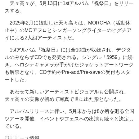
天々高々が、5月13日に1stアルバム『祝祭日』をリリー
スする。
2025年2月に始動した天々高々は、MOROHA（活動休
止中）のMCアフロとシンガーソングライターのヒグチア
イによる2人組アーティストだ。
1stアルバム『祝祭日』には全10曲が収録され、デジタ
ルのみならずCDでも発売される。シングル「5959」に続
き、ヘロシナキャメラが手がけたジャケットアートワーク
も解禁となり、CD予約やPre-add/Pre-saveの受付もスタ
ートした。
あわせて新しいアーティストビジュアルも公開され、
天々高々の実像が初めて写真で世に出た形となった。
アルバムリリースに伴い、5月末からは8か所を廻る全国
ツアーを開催。イベントやフェスへの出演も続々と決定し
ている。
◎リリース情報