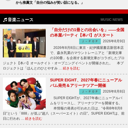
から推薦文「自分の悩みが笑い話になる。」
音楽ニュース
MUSIC NEWS
「自分だけの1冊との出会いを」――全国
の本屋パーティ【本パ】がスタート
2026年8月9日
Ｊ－ＰＯＰ
2026年8月8日に東京・紀伊國屋書店新宿本店
で、森永乳業のマウントレーニアと「新潮文庫
の100冊」を企画する新潮文庫がコラボしたプロ
ジェクト【本パ】オールナイト・オープニングイベントが開催された。 本プ
ロジェクトは「ほんとのひとやすみ …
続きを読む
SUPER EIGHT、2027年春にニューアル
バム発売＆アリーナツアー開催
2026年8月8日
Ｊ－ＰＯＰ
SUPER EIGHTが、2027年春にニューアルバ
ムをリリースし、アリーナツアーを開催する。
本情報の発表が行われた日は、“令和8年8月8
日”という「888」が並ぶ“超八（スーパーエイト）の日”。SUPER EIGHTは、前
日に行われ …
続きを読む