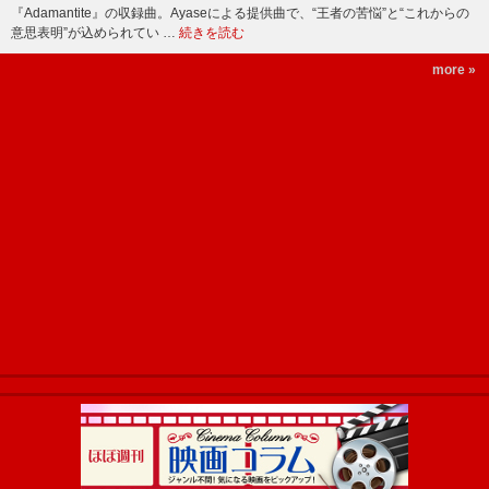
『Adamantite』の収録曲。Ayaseによる提供曲で、“王者の苦悩”と“これからの
意思表明”が込められてい …
続きを読む
more »