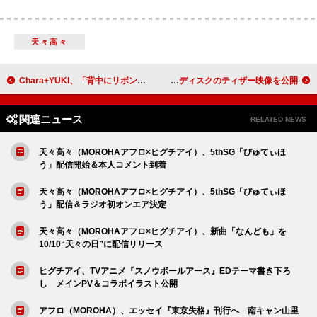
天々高々
Chara+YUKI、「背中にリボン」アニメーションMV公開
Travis Japan、Vlogなど収録『陰ニモ日向ニモ』初回T盤特典ディスクのティザー映像を公開
関連ニュース
RELATED NEWS
天々高々（MOROHAアフロ×ヒグチアイ）、5thSG「びゅてぃほ
う」配信開始＆本人コメント到着
天々高々（MOROHAアフロ×ヒグチアイ）、5thSG「びゅてぃほ
う」配信＆ラジオ初オンエア決定
天々高々（MOROHAアフロ×ヒグチアイ）、新曲「なんども」を
10/10“天々の日”に配信リリース
ヒグチアイ、TVアニメ『スノウボールアース』EDテーマ書き下ろ
し メインPV＆コラボイラスト公開
アフロ（MOROHA）、エッセイ『東京失格』刊行へ 南キャン山里