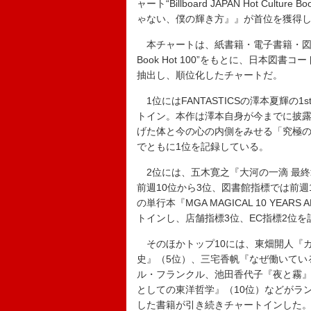
ャート“Billboard JAPAN Hot Cu
ゃない、僕の輝き方』』が首位を獲得
本チャートは、紙書籍・電子書籍・図書館貸出
Book Hot 100”をもとに、日本
抽出し、順位化したチャートだ。
1位にはFANTASTICSの澤本夏輝
トイン。本作は澤本自身が今までに披露
げた体と今の心の内側をみせる「究極の
でともに1位を記録している。
2位には、五木寛之『大河の一滴 最終
前週10位から3位、図書館指標では前週11
の単行本『MGA MAGICAL 10 YEARS
トインし、店舗指標3位、EC指標2位を
そのほかトップ10には、東畑開人『カ
史』（5位）、三宅香帆『なぜ働いてい
ル・フランクル、池田香代子『夜と霧』
としての東洋哲学』（10位）などがラ
した書籍が引き続きチャートインした