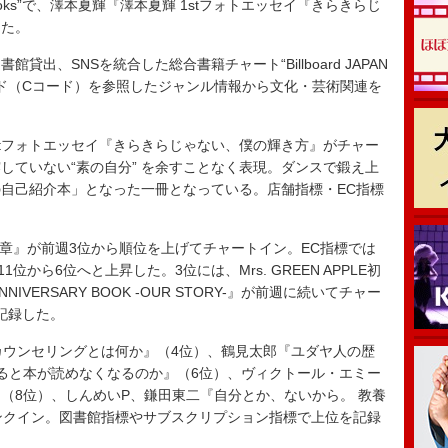
lture Books”で、澤本夏輝『澤本夏輝 1stフォトエッセイ『きらきらじ
した。
、SNSを統合した総合書籍チャート“Billboard JAPAN
図書コード（Cコード）を参照したジャンル情報から文化・芸術関連を
の1stフォトエッセイ『きらきらじゃない、僕の輝き方』がチャー
していない“素の自分” を余すことなく表現。ダンスで鍛え上
自己紹介本」となった一冊となっている。店舗指標・EC指標
章』が前週3位から順位を上げてチャートイン。EC指標では
位から6位へと上昇した。3位には、Mrs. GREEN APPLE初
 ANNIVERSARY BOOK -OUR STORY-』が前週に続いてチャー
記録した。
ウンセリングとは何か』（4位）、鶴見太郎『ユダヤ人の歴
ると本が読めなくなるのか』（6位）、ヴィクトール・エミー
（8位）、しんめいP、鎌田東二『自分とか、ないから。 教養
ンクイン。図書館指標やサブスクリプション指標で上位を記録
。