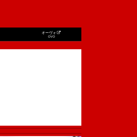
オーヴォ
OVO