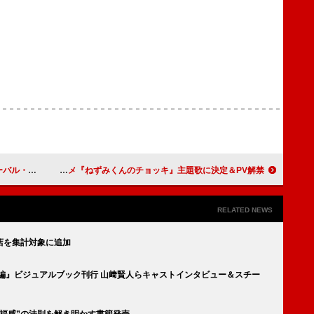
ム」トップ20に浮上
スカパラ×ムロツヨシ×さかなクン、コラボ新曲がアニメ『ねずみくんのチョッキ』主題歌に決定＆PV解禁
RELATED NEWS
店を集計対象に追加
編』ビジュアルブック刊行 山﨑賢人らキャストインタビュー＆スチー
福感”の法則を解き明かす書籍発売