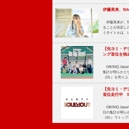
伊藤美来、5t
伊藤美来が、5t
ることが決定した
うタイトルは、レ
【先ヨミ・デジタル
ング首位を独
GfK/NIQ J
集計が明らかとなり、T
（DL）を売り上
【先ヨミ・デジタ
首位走行中 S
GfK/NIQ J
日の集計が明らかと
（DL）でトップ