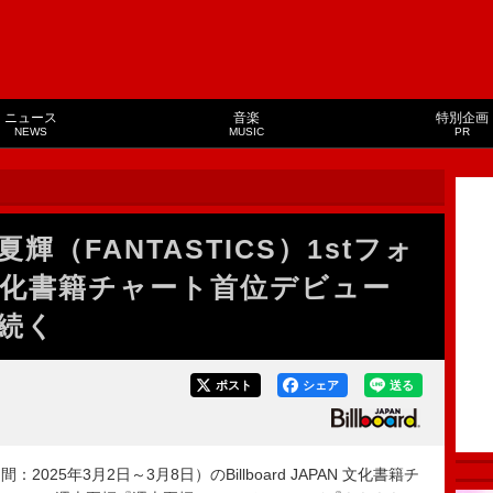
ニュース
音楽
特別企画
NEWS
MUSIC
PR
（FANTASTICS）1stフォ
化書籍チャート首位デビュー
続く
ポスト
シェア
送る
025年3月2日～3月8日）のBillboard JAPAN 文化書籍チ