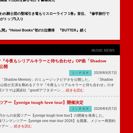
聖女と呪われ騎士団の聖域引き篭もりスローライフ 1巻』首位、『修学旅行で
がトップ5入り
Heisei Books”初の1位獲得 『BUTTER』続く
MUSIC NEWS
ラマ『今夜もシリアルキラーと待ち合わせ』OP曲「Shadow
V公開
2026年8月7日
Ｊ－ＰＯＰ
「Shadow Memory」のミュージックビデオを公開した。 「Shadow
、横山裕が主演を務めるドラマ『今夜もシリアルキラーと待ち合わせ』のオ
ドラマは講談社『good!アフタヌーン …
続きを読む
ツアー【yonige tough love tour】開催決定
2026年8月7日
Ｊ－ＰＯＰ
月からの全国ツアー【yonige tough love tour】の開催を発表した。
阪ワンマンツアー【yonige one man tour 2026】を開幕。メジャー再契約
ツアー …
続きを読む