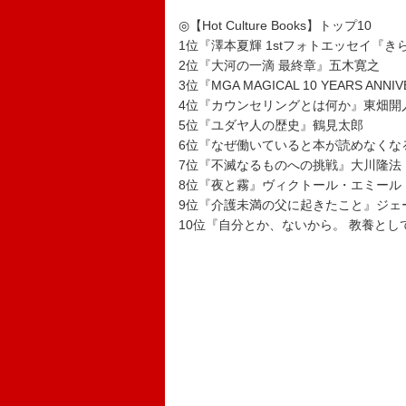
◎【Hot Culture Books】トップ10
1位『澤本夏輝 1stフォトエッセイ『
2位『大河の一滴 最終章』五木寛之
3位『MGA MAGICAL 10 YEARS ANNI
4位『カウンセリングとは何か』東畑開
5位『ユダヤ人の歴史』鶴見太郎
6位『なぜ働いていると本が読めなくな
7位『不滅なるものへの挑戦』大川隆法
8位『夜と霧』ヴィクトール・エミール
9位『介護未満の父に起きたこと』ジェ
10位『自分とか、ないから。 教養と