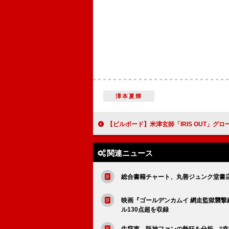
澤本夏輝
【ビルボード】米津玄師「IRIS OUT」グローバル・ジャパン・ソングス通算23度目の首位 MV話題のAdo「ビバリウ
関連ニュース
総合書籍チャート、丸善ジュンク堂書
映画『ゴールデンカムイ 網走監獄襲撃
ル130点超を収録
牛窪恵、阪神ファンの熱狂を分析 “幸