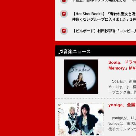
【Hot Shot Books】『奪われ
仲良くないグループに入りました』2巻
【ビルボード】村田沙耶香『コンビニ人間』“
音楽ニュース
Soala、ド
Memory」M
Soalaが、新曲
Memory」は
ープニング曲。同
yonige、全国
yonigeが、11
yonigeは、東名
後初のワンマン