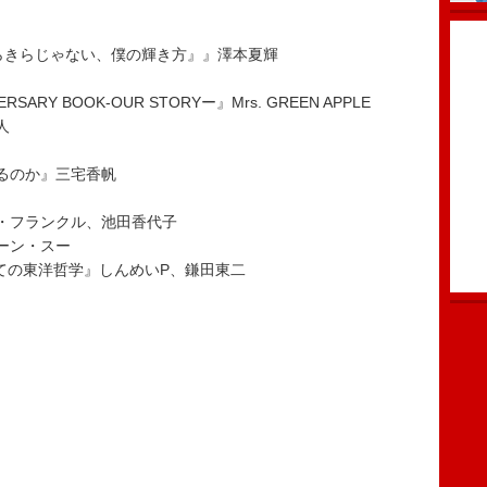
きらきらじゃない、僕の輝き方』』澤本夏輝
VERSARY BOOK-OUR STORYー』Mrs. GREEN APPLE
人
るのか』三宅香帆
・フランクル、池田香代子
ーン・スー
しての東洋哲学』しんめいP、鎌田東二