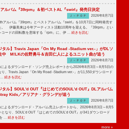
hアルバム『39rpm』＆初ベストAL『swirl』発売日決定
2026年8月7日
Ｊ－ＰＯＰ
hアルバム『39rpm』とベストアルバム『swirl』を10月7日に同時発売す
。 伊藤美来は今年アーティスト活動10周年を迎える。『39rpm』とい
コードの回転数を意味する「rpm」に、伊 …
続きを読む
】Travis Japan「On My Road -Stadium ver.-」がDLソ
走中 M!LKの佐野勇斗＆吉田仁人によるユニット曲が追う
2026年8月7日
Ｊ－ＰＯＰ
apanによるダウンロード・ソング売上レポートから2026年8月3日～8月5日の
ravis Japan「On My Road -Stadium ver.-」が11,550ダウンロード
 …
続きを読む
ル】SOUL'd OUT『はじめてのSOUL'd OUT』DLアルバム
tray Kids／アリアナ・グランデが追う
2026年8月7日
Ｊ－ＰＯＰ
apanによるダウンロード・アルバム売上レポートから、2026年8月3日～8月5
なり、SOUL’d OUT『はじめてのSOUL’d OUT』が341ダウンロード
を …
続きを読む
more »