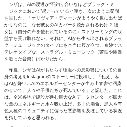
シザは、AIの浸透が“不釣り合いなほどブラック・ミュ
ージックにおいて”起こっていると嘆き、次のように疑問
を呈した。「オリヴィア・ディーンがようやく世に出たば
かりなのに、なぜ彼女のAIカバーを聴かされるわけ？ 彼
女は（自分の声を使われているのに）ストリーミングの収
益すら受け取れない。それに、AIから生み出されるブラッ
ク・ミュージックのタイプにも本当に腹が立つ。奇妙でス
テレオタイプな、ストラグル・ミュージック（苦悩や困難
を歌った音楽）ばかりだから」
昨夏、シザはAIがもたらす環境への悪影響についての自
身の考えをInstagramのストーリーに投稿し、「ねえ、私
はAIが嫌い…AIのエネルギーセンターが生み出す害や汚染
のせいで、人々や子供たちが死んでいる」と記した。これ
は、全米各地で建設が進む巨大なAIデータセンターが膨大
な量のエネルギーと水を吸い上げ、多くの場合、黒人や有
色人種のコミュニティに偏った悪影響を及ぼしている状況
を指していると思われる。