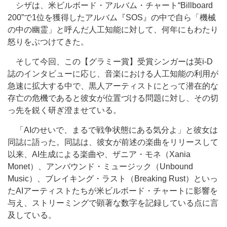
シザは、米ビルボード・アルバム・チャート“Billboard
200”で1位を獲得したアルバム『SOS』の中で自ら「機械
の中の幽霊」と呼んだ人工知能に対して、何年にもわたり
怒りをぶつけてきた。
そして今回、この【グラミー賞】受賞シンガーは英i-D
誌のインタビューに応じ、音楽における人工知能の利用が
急速に拡大する中で、黒人アーティストにとって潜在的な
存亡の危機であると彼女が位置づける問題に対し、その切
っ先を鋭く研ぎ澄ませている。
「AIのせいで、まるで戦争状態にある気分よ」と彼女は
同誌に語った。同誌は、彼女が前述の楽曲をリリースして
以来、AI生成による楽曲や、ザニア・モネ（Xania
Monet）、アンバウンド・ミュージック（Unbound
Music）、ブレイキング・ラスト（Breaking Rust）といっ
たAIアーティストたちが米ビルボード・チャートに影響を
与え、ストリーミングで顕著な数字を記録している点に言
及している。