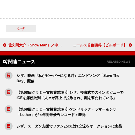
シザ
佐久間大介（Snow Man）／中本悠太（NCT）ら出演映画『スペシャルズ』、スペシャル映像＆入プレ第2弾が解禁
【ビルボード】STU48『好きすぎて泣く』16.9万枚でシングル・セールス首位獲得
関連ニュース
RELATED NEWS
シザ、映画『私がビーバーになる時』エンドソング「Save The
Day」配信
【第68回グラミー賞授賞式(R)】シザ、授賞式でのインタビューで
ICEを痛烈批判「人々が路上で拉致され、顔を撃たれている」
【第68回グラミー賞授賞式(R)】ケンドリック・ラマー＆シザ
「Luther」が＜年間最優秀レコード＞獲得
シザ、スーダン支援でファンとの1対1交流をオークションに出品