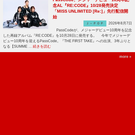
念AL『RE:CODE』10/28発売決定
「MISS UNLIMITED [Re:]」先行配信開
始
2026年8月7日
Ｊ－ＰＯＰ
PassCodeが、メジャーデビュー10周年を記念
した再録アルバム『RE:CODE』を10月28日に発売する。 今年でメジャーデ
ビュー10周年を迎えるPassCode。『THE FIRST TAKE』への出演、3年ぶりと
なる【SUMME …
続きを読む
more »