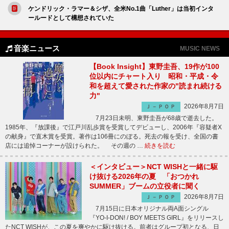
ケンドリック・ラマー＆シザ、全米No.1曲「Luther」は当初インタ
ールードとして構想されていた
音楽ニュース
MUSIC NEWS
【Book Insight】東野圭吾、19作が100
位以内にチャート入り 昭和・平成・令
和を超えて愛された作家の"読まれ続ける
力"
2026年8月7日
Ｊ－ＰＯＰ
7月23日未明、東野圭吾が68歳で逝去した。
1985年、『放課後』で江戸川乱歩賞を受賞してデビューし、2006年『容疑者X
の献身』で直木賞を受賞。著作は106冊にのぼる。死去の報を受け、全国の書
店には追悼コーナーが設けられた。 その週の …
続きを読む
＜インタビュー＞NCT WISHと一緒に駆
け抜ける2026年の夏 「おつかれ
SUMMER」ブームの立役者に聞く
2026年8月7日
Ｊ－ＰＯＰ
7月15日に日本オリジナル両A面シングル
『YO-I-DON! / BOY MEETS GIRL』をリリースし
たNCT WISHが、この夏を爽やかに駆け抜ける。前者はグループ初となる、日