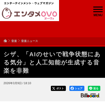
MENU
音楽
音楽ニュース
シザ、「AIのせいで戦争状態にあ
る気分」と人工知能が生成する音
楽を非難
2026年3月9日 / 18:10
ポスト
シェア
送る