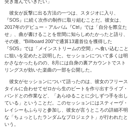
突き進んでいきたい」
彼女が反撃に出る方法の一つは、スタジオに入り、
『SOS』に続く次作の制作に取り組むことだ。彼女は、
2017年のデビュー・アルバム『Ctrl』では「自分を際立た
せ」、曲が書けることを世間に知らしめたかったと語り、
その後、“Billboard 200”で通算13週首位を獲得した
『SOS』では「メインストリームの空間」へ食い込むこと
に狙いを定めたと説明した。セッションについて多くは明
かさなかったものの、8月には自身の裏アカウントでスト
リングスが効いた楽曲の一部を公開した。
彼女がセッションについて語ったのは、彼女のフリース
タイルに合わせてゼロから生のビートを作り出すライブ・
バンドとの作業など、「あらゆることに少しずつ手を出し
ている」ということだ。このセッションにはスティーヴ・
レイシーもふらりと参加し、彼女が言うところの詳細不明
な「ちょっとしたランダムなプロジェクト」が行われたと
いう。