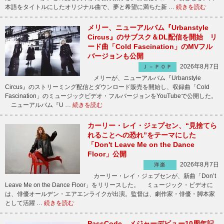
本語をタイトルにしたオリジナル曲で、夢と希望に満ちた新 …
続きを読む
メリー、ニューアルバム『Urbanstyle
Circus』のサブスク＆DL配信を開始 リ
ード曲「Cold Fascination」のMVフル
バージョンも公開
2026年8月7日
Ｊ－ＰＯＰ
メリーが、ニューアルバム『Urbanstyle
Circus』のストリーミング配信とダウンロード販売を開始し、収録曲「Cold
Fascination」のミュージックビデオ・フルバージョンをYouTubeで公開した。
ニューアルバム『U …
続きを読む
カーリー・レイ・ジェプセン、“見捨てら
れることへの恐れ”をテーマにした
「Don't Leave Me on the Dance
Floor」公開
2026年8月7日
洋楽
カーリー・レイ・ジェプセンが、新曲「Don’t
Leave Me on the Dance Floor」をリリースした。 ミュージック・ビデオに
は、俳優オールデン・エアエンライクが出演。監督は、劇作家・俳優・脚本家
として活躍 …
続きを読む
PassCode、メジャーデビュー10周年記