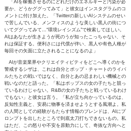
「AIを稼働させるのにどれだけのエネルギーと汚染が必
要か、どうかググってみて」と彼女はインスタグラムのコ
メントに付け加えた。「Twitterの新しいAIシステムのせい
で苦しんでいる、メンフィスのような美しい黒人の街につ
いてググってみて…“環境レイシズム”で検索してほしい。
AIはあなたが生きようが死のうが知ったこっちゃない、そ
れは保証する。便利さには代償が伴い、黒人や有色人種が
毎回その矢面に立たされることになるのよ」
AIが音楽業界やクリエイティビティをどこへ導くのかを
警戒するシザは、これは自分とポップ・チャートのライバ
ルたちとの戦いではなく、自分とあの忌まわしい機械との
戦いなのだと語った。「私はポップスの女の子たちと競っ
ているわけじゃない。R&Bの女の子たちと戦っているわけ
でもない」と彼女は言う。「私が立ち向かっているのは、
反知性主義と、安易に物事を済ませようとする風潮よ。私
の人間としての経験がもたらす情報のブレンドは、AIにプ
ロンプトを出したところで到底太刀打ちできないもの。私
はただ、この怒りや不安を原動力にして、奇抜な方向へと