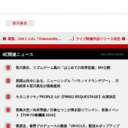
笹川真生
葛葉、2ndミニAL『Adamantite』発売＆Kアリーナ横浜ワンマンライブ開催決定
小倉 唯、【LIVE TOUR 2025 「Love Ratory」】ライブ映像作品リリース決定
関連ニュース
RELATED NEWS
笹川真生、リズムゲーム風の「はじめての世界征服」MV公開
原因は自分にある。ニューシングル『パラノイドランデブー』、川
谷絵音＆笹川真生が楽曲提供
キタニタツヤ／PEOPLE 1が【FM802 REQUESTAGE】出演決定
君島大空／向井秀徳／日食なつこが弾き語りワンマン、音楽イベン
ト【TOKYO春爛漫 2026】
菅原圭、春野プロデュースの新曲「ORACLE」配信＆ポップアップ