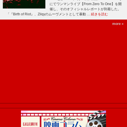
にてワンマンライブ【From Zero To One】を開
催し、そのオフィシャルレポートが到着した。
「『Birth of Riot』、Zilqyのムーヴメントとして暴動 …
続きを読む
more »