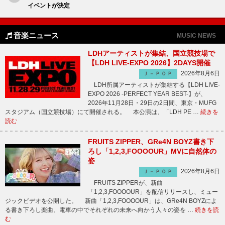
イベントが決定
音楽ニュース
MUSIC NEWS
LDHアーティストが集結、国立競技場で
【LDH LIVE-EXPO 2026】2DAYS開催
2026年8月6日
Ｊ－ＰＯＰ
LDH所属アーティストが集結する【LDH LIVE-
EXPO 2026 -PERFECT YEAR BEST-】が、
2026年11月28日・29日の2日間、東京・MUFG
スタジアム（国立競技場）にて開催される。 本公演は、「LDH PE …
続きを
読む
FRUITS ZIPPER、GRe4N BOYZ書き下
ろし「1,2,3,FOOOOUR」MVに自然体の
姿
2026年8月6日
Ｊ－ＰＯＰ
FRUITS ZIPPERが、新曲
「1,2,3,FOOOOUR」を配信リリースし、ミュー
ジックビデオを公開した。 新曲「1,2,3,FOOOOUR」は、GRe4N BOYZによ
る書き下ろし楽曲。電車の中でそれぞれの未来へ向かう人々の姿を …
続きを読
む