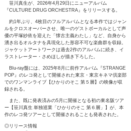
笹川真生が、2026年4月29日にニューアルバム
『CULTURE DRUG ORCHESTRA』をリリースする。
約1年ぶり、4枚目のフルアルバムとなる本作ではジャン
ルをクロスオーバーさせ、唯一のゲストボーカルとして声
優の平塚紗依を迎えた「懐古主義わたし」など、自身から
湧き出るオルタナを具現化した形容不可な楽曲群を収録。
ジャケットアートワークは過去2作のアルバムに続き、イ
ラストレーター・さめほしが描き下ろした。
Blu-ray盤には、2025年8月に前作アルバム『STRANGE
POP』のレコ発として開催された東京・東京キネマ倶楽部
でのワンマンライブ【ひかりのそこ 第５層】の映像が収
録される。
また、既に発表済みの5月に開催となる初の東名阪ツア
ー【笹川真生 単独巡業「ひかりのそこ 第６層」】が、本
作のレコ発ツアーとして開催されることも発表された。
◎リリース情報