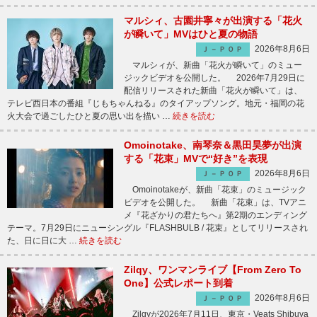
マルシィ、古園井寧々が出演する「花火
が瞬いて」MVはひと夏の物語
2026年8月6日
Ｊ－ＰＯＰ
マルシィが、新曲「花火が瞬いて」のミュー
ジックビデオを公開した。 2026年7月29日に
配信リリースされた新曲「花火が瞬いて」は、
テレビ西日本の番組『じもちゃんねる』のタイアップソング。地元・福岡の花
火大会で過ごしたひと夏の思い出を描い …
続きを読む
Omoinotake、南琴奈＆黒田昊夢が出演
する「花束」MVで“好き”を表現
2026年8月6日
Ｊ－ＰＯＰ
Omoinotakeが、新曲「花束」のミュージック
ビデオを公開した。 新曲「花束」は、TVアニ
メ『花ざかりの君たちへ』第2期のエンディング
テーマ。7月29日にニューシングル『FLASHBULB / 花束』としてリリースされ
た、日に日に大 …
続きを読む
Zilqy、ワンマンライブ【From Zero To
One】公式レポート到着
2026年8月6日
Ｊ－ＰＯＰ
Zilqyが2026年7月11日、東京・Veats Shibuya