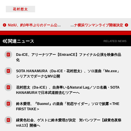
花村想太
NiziU、約3年半ぶりのドーム公演【NiziU Live with U 2026 DOME TOUR】開催決定
葛葉、2ndミニAL『Adamantite』発売＆Kアリーナ横浜ワンマンライブ開催決定
関連ニュース
RELATED NEWS
Da-iCE、アリーナツアー【EntranCE】ファイナル公演を映像作品
化
SOTA HANAMURA（Da-iCE・花村想太）、ソロ楽曲「Me.exe」
シリアスでダークなMV公開
花村想太（Da-iCE）、自身率いるNatural Lag／ソロ名義・SOTA
HANAMURAで日本武道館含むツアーへ
鈴木愛理、『Buono!』の楽曲「初恋サイダー」ソロで披露＜THE
FIRST TAKE＞
緑黄色社会、ゲストに鈴木愛理が決定 対バンツアー【緑黄色夜祭
vol.13】開催へ