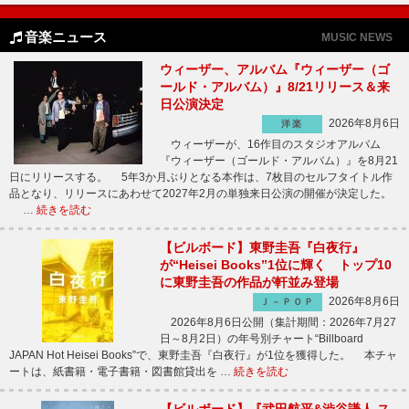
音楽ニュース
MUSIC NEWS
ウィーザー、アルバム『ウィーザー（ゴ
ールド・アルバム）』8/21リリース＆来
日公演決定
2026年8月6日
洋楽
ウィーザーが、16作目のスタジオアルバム
『ウィーザー（ゴールド・アルバム）』を8月21
日にリリースする。 5年3か月ぶりとなる本作は、7枚目のセルフタイトル作
品となり、リリースにあわせて2027年2月の単独来日公演の開催が決定した。
…
続きを読む
【ビルボード】東野圭吾『白夜行』
が“Heisei Books”1位に輝く トップ10
に東野圭吾の作品が軒並み登場
2026年8月6日
Ｊ－ＰＯＰ
2026年8月6日公開（集計期間：2026年7月27
日～8月2日）の年号別チャート“Billboard
JAPAN Hot Heisei Books”で、東野圭吾『白夜行』が1位を獲得した。 本チャ
ートは、紙書籍・電子書籍・図書館貸出を …
続きを読む