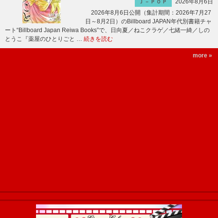
2026年8月6日
Ｊ－ＰＯＰ
2026年8月6日公開（集計期間：2026年7月27
日～8月2日）のBillboard JAPAN年代別書籍チャ
ート“Billboard Japan Reiwa Books”で、日向夏／ねこクラゲ／七緒一綺／しの
とうこ『薬屋のひとりごと …
続きを読む
more »