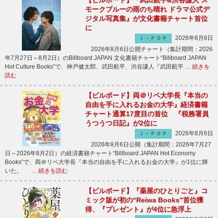
【ビルボード】『武田航平&渋谷謙人 ス
モークブルーの雨のち晴れ ドラマ公式デ
ジタル写真集』が文化書籍チャート首位
に
2026年8月6日
Ｊ－ＰＯＰ
2026年8月6日公開チャート（集計期間：2026
年7月27日～8月2日）のBillboard JAPAN 文化書籍チャート“Billboard JAPAN
Hot Culture Books”で、神戸健太郎、武田航平、渋谷謙人『武田航平 …
続きを
読む
【ビルボード】両＠リベ大学長『本当の
自由を手に入れるお金の大学』経済書籍
チャート通算17度目の首位 『税務署員
うつうつ日記』が2位に
2026年8月6日
Ｊ－ＰＯＰ
2026年8月6日公開（集計期間：2026年7月27
日～2026年8月2日）の経済書籍チャート“Billboard JAPAN Hot Economy
Books”で、両＠リベ大学長『本当の自由を手に入れるお金の大学』が1位に輝
いた。 …
続きを読む
【ビルボード】『薬屋のひとりごと』コ
ミック版が初の“Reiwa Books”首位獲
得、『プレゼント』が4位に急浮上