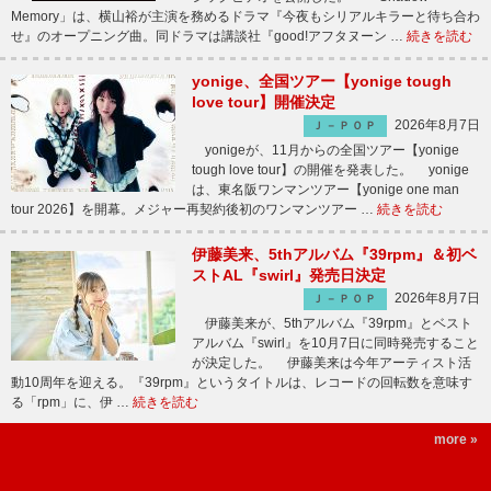
Memory」は、横山裕が主演を務めるドラマ『今夜もシリアルキラーと待ち合わ
せ』のオープニング曲。同ドラマは講談社『good!アフタヌーン …
続きを読む
yonige、全国ツアー【yonige tough
love tour】開催決定
2026年8月7日
Ｊ－ＰＯＰ
yonigeが、11月からの全国ツアー【yonige
tough love tour】の開催を発表した。 yonige
は、東名阪ワンマンツアー【yonige one man
tour 2026】を開幕。メジャー再契約後初のワンマンツアー …
続きを読む
伊藤美来、5thアルバム『39rpm』＆初ベ
ストAL『swirl』発売日決定
2026年8月7日
Ｊ－ＰＯＰ
伊藤美来が、5thアルバム『39rpm』とベスト
アルバム『swirl』を10月7日に同時発売すること
が決定した。 伊藤美来は今年アーティスト活
動10周年を迎える。『39rpm』というタイトルは、レコードの回転数を意味す
る「rpm」に、伊 …
続きを読む
more »