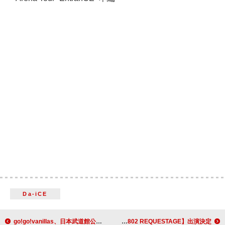
Da-iCE
go!go!vanillas、日本武道館公演のライブ音源を配信＆ライブ映像を公開へ
キタニタツヤ／PEOPLE 1が【FM802 REQUESTAGE】出演決定