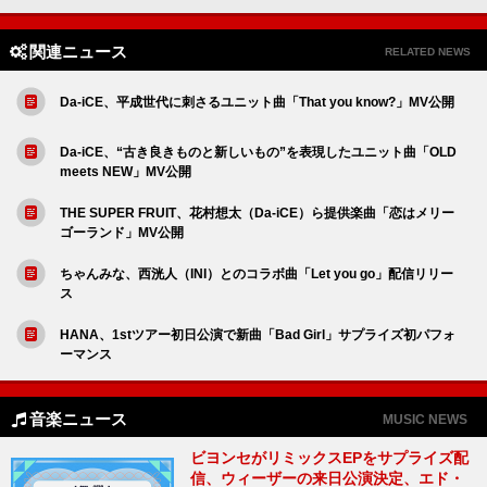
関連ニュース
RELATED NEWS
Da-iCE、平成世代に刺さるユニット曲「That you know?」MV公開
Da-iCE、“古き良きものと新しいもの”を表現したユニット曲「OLD
meets NEW」MV公開
THE SUPER FRUIT、花村想太（Da-iCE）ら提供楽曲「恋はメリー
ゴーランド」MV公開
ちゃんみな、西洸人（INI）とのコラボ曲「Let you go」配信リリー
ス
HANA、1stツアー初日公演で新曲「Bad Girl」サプライズ初パフォ
ーマンス
音楽ニュース
MUSIC NEWS
ビヨンセがリミックスEPをサプライズ配
信、ウィーザーの来日公演決定、エド・