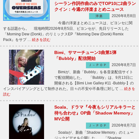
シーラン作詞作曲のみでTOP10に2曲ラン
クイン：今週の洋楽まとめニュース
2026年8月8日
洋楽
今週の洋楽まとめニュースは、ビヨンセに関
する話題から。 現地時間2026年8月5日、ビヨンセが、先日リリースした
「Morning Dew (Donk)」のリミックスEP『Morning Dew (Donk) Remix
Pack』をサプ …
続きを読む
Bimi、サマーチューン3曲第1弾
「Bubbly」配信開始
2026年8月7日
Ｊ－ＰＯＰ
Bimiが、新曲「Bubbly」を各音楽配信サイト
で配信開始した。 「Bubbly」は、9月13日に
開催される【Bimi Live Galley #11 -Bubbly-】の
インスパイアソングとして制作された。日々の不安や不条理に対して …
続きを
読む
Soala、ドラマ『今夜もシリアルキラーと
待ち合わせ』OP曲「Shadow Memory」
MV公開
2026年8月7日
Ｊ－ＰＯＰ
Soalaが、新曲「Shadow Memory」のミュー
ジックビデオを公開した。 「Shadow