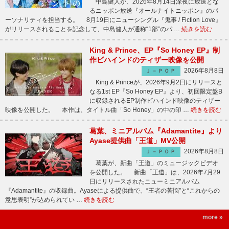
中島健人が、2026年8月14日深夜に放送とな
るニッポン放送『オールナイトニッポン』のパ
ーソナリティを担当する。 8月19日にニューシングル『鬼事 / Fiction Love』
がリリースされることを記念して、中島健人が通称“1部”のパ …
続きを読む
King & Prince、EP『So Honey EP』制
作ビハインドのティザー映像を公開
2026年8月8日
Ｊ－ＰＯＰ
King & Princeが、2026年9月2日にリリースと
なる1st EP『So Honey EP』より、初回限定盤B
に収録されるEP制作ビハインド映像のティザー
映像を公開した。 本作は、タイトル曲「So Honey」の中の印 …
続きを読む
葛葉、ミニアルバム『Adamantite』より
Ayase提供曲「王道」MV公開
2026年8月8日
Ｊ－ＰＯＰ
葛葉が、新曲「王道」のミュージックビデオ
を公開した。 新曲「王道」は、2026年7月29
日にリリースされたニューミニアルバム
『Adamantite』の収録曲。Ayaseによる提供曲で、“王者の苦悩”と“これからの
意思表明”が込められてい …
続きを読む
more »