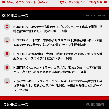
AA=、対バンイベント【AA= VERSUS LIVE ～X-FADER～】ツアー形式での開催決定
サカナクション、独特な世界観の「いらない」MV＆新ビジュアルを公開
関連ニュース
RELATED NEWS
H ZETTRIO、2026年一発目のライブをブルーノート東京で開催 期
待と熱気に包まれた2日間のレポート到着
H ZETTRIO、【年末一本締めクリスマスSP】渋谷公演レポート到着
＆2026年で10周年の【こどもの日SPライブ】開催決定
H ZETTRIOの音楽番組、大晦日5時間SPに続いて新春SPも決定＆番
組ショーケースライブ“千秋楽”レポート到着
H ZETTRIO×ユッコ・ミラー、コラボAL『Dazz On』への期待が高
まる一夜となった東京キネマ倶楽部公演のレポート到着
＜ライブレポート＞ユッコ・ミラー feat. H ZETTRIO──異才同士が
火花を散らす、話題のコラボ作『LINK』を携えた熱狂のビルボード
ライブ公演
音楽ニュース
MUSIC NEWS