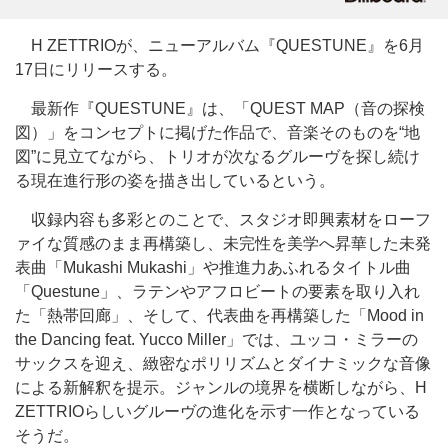
H ZETTRIOが、ニューアルバム『QUESTUNE』を6月
17日にリリースする。
最新作『QUESTUNE』は、「QUEST MAP（音の探検
図）」をコンセプトに掲げた作品で、音楽そのものを“地
図”に見立てながら、トリオが次なるグルーヴを探し続け
る現在進行形の姿を描き出しているという。
収録内容も多彩とのことで、スタジオ即興素材をローフ
ァイな質感のまま再構築し、未完性を美学へ昇華した未発
表曲「Mukashi Mukashi」や推進力あふれるタイトル曲
「Questune」、ラテンやアフロビートの要素を取り入れ
た「熱帯回廊」、そして、代表曲を再構築した「Mood in
the Dancing feat. Yucco Miller」では、ユッコ・ミラーの
サックスを迎え、緻密なポリリズムとダイナミックな音像
による新解釈を提示。ジャンルの境界を横断しながら、H
ZETTRIOらしいグルーヴの進化を示す一作となっている
そうだ。