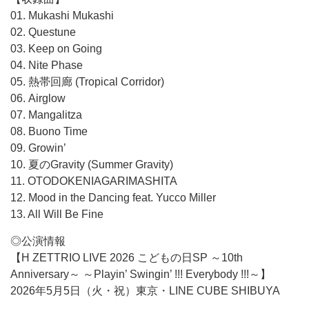
01. Mukashi Mukashi
02. Questune
03. Keep on Going
04. Nite Phase
05. 熱帯回廊 (Tropical Corridor)
06. Airglow
07. Mangalitza
08. Buono Time
09. Growin’
10. 夏のGravity (Summer Gravity)
11. OTODOKENIAGARIMASHITA
12. Mood in the Dancing feat. Yucco Miller
13. All Will Be Fine
◎公演情報
【H ZETTRIO LIVE 2026 こどもの日SP ～10th
Anniversary～ ～Playin’ Swingin’ !!! Everybody !!!～】
2026年5月5日（火・祝）東京・LINE CUBE SHIBUYA