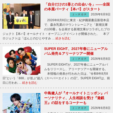
「自分だけの1冊との出会いを」――全国
の本屋パーティ【本パ】がスタート
2026年8月9日
Ｊ－ＰＯＰ
2026年8月8日に東京・紀伊國屋書店新宿本店
で、森永乳業のマウントレーニアと「新潮文庫
の100冊」を企画する新潮文庫がコラボしたプロ
ジェクト【本パ】オールナイト・オープニングイベントが開催された。 本プ
ロジェクトは「ほんとのひとやすみ …
続きを読む
SUPER EIGHT、2027年春にニューアル
バム発売＆アリーナツアー開催
2026年8月8日
Ｊ－ＰＯＰ
SUPER EIGHTが、2027年春にニューアルバ
ムをリリースし、アリーナツアーを開催する。
本情報の発表が行われた日は、“令和8年8月8
日”という「888」が並ぶ“超八（スーパーエイト）の日”。SUPER EIGHTは、前
日に行われ …
続きを読む
中島健人が『オールナイトニッポン』パ
ーソナリティ、人生相談を受け『遊戯
王』の話をするコーナーも
2026年8月8日
Ｊ－ＰＯＰ