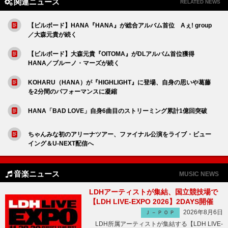
関連ニュース
RELATED NEWS
【ビルボード】HANA『HANA』が総合アルバム首位 Aぇ! group
／大森元貴が続く
【ビルボード】大森元貴『OITOMA』がDLアルバム首位獲得
HANA／ブルーノ・マーズが続く
KOHARU（HANA）が『HIGHLIGHT』に登場、自身の思いや葛藤
を2分間のパフォーマンスに凝縮
HANA「BAD LOVE」自身6曲目のストリーミング累計1億回突破
ちゃんみな初のアリーナツアー、ファイナル公演をライブ・ビュー
イング＆U-NEXT配信へ
音楽ニュース
MUSIC NEWS
LDHアーティストが集結、国立競技場で
【LDH LIVE-EXPO 2026】2DAYS開催
2026年8月6日
Ｊ－ＰＯＰ
LDH所属アーティストが集結する【LDH LIVE-