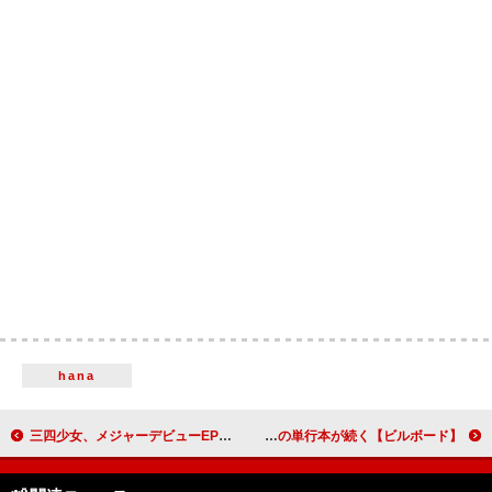
hana
三四少女、メジャーデビューEP収録の新曲「青い春」がABC-MARTのWEB CMソングに決定
【ビルボード】INI、2nd写真集『Viva la vita』総合書籍チャート首位 ミセス初の単行本が続く