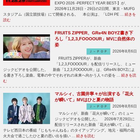
EXPO 2026 -PERFECT YEAR BEST-】が、
2026年11月28日・29日の2日間、東京・MUFG
スタジアム（国立競技場）にて開催される。 本公演は、「LDH PE …
続きを
読む
FRUITS ZIPPER、GRe4N BOYZ書き下
ろし「1,2,3,FOOOOUR」MVに自然体の
姿
2026年8月6日
Ｊ－ＰＯＰ
FRUITS ZIPPERが、新曲
「1,2,3,FOOOOUR」を配信リリースし、ミュー
ジックビデオを公開した。 新曲「1,2,3,FOOOOUR」は、GRe4N BOYZによ
る書き下ろし楽曲。電車の中でそれぞれの未来へ向かう人々の姿を …
続きを読
む
マルシィ、古園井寧々が出演する「花火
が瞬いて」MVはひと夏の物語
2026年8月6日
Ｊ－ＰＯＰ
マルシィが、新曲「花火が瞬いて」のミュー
ジックビデオを公開した。 2026年7月29日に
配信リリースされた新曲「花火が瞬いて」は、
テレビ西日本の番組『じもちゃんねる』のタイアップソング。地元・福岡の花
火大会で過ごしたひと夏の思い出を描い …
続きを読む