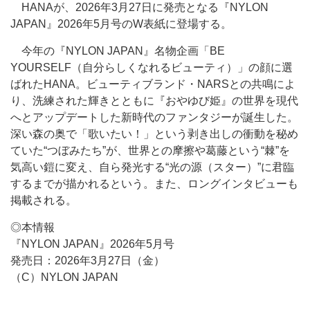
HANAが、2026年3月27日に発売となる『NYLON
JAPAN』2026年5月号のW表紙に登場する。
今年の『NYLON JAPAN』名物企画「BE
YOURSELF（自分らしくなれるビューティ）」の顔に選
ばれたHANA。ビューティブランド・NARSとの共鳴によ
り、洗練された輝きとともに『おやゆび姫』の世界を現代
へとアップデートした新時代のファンタジーが誕生した。
深い森の奥で「歌いたい！」という剥き出しの衝動を秘め
ていた“つぼみたち”が、世界との摩擦や葛藤という“棘”を
気高い鎧に変え、自ら発光する“光の源（スター）”に君臨
するまでが描かれるという。また、ロングインタビューも
掲載される。
◎本情報
『NYLON JAPAN』2026年5月号
発売日：2026年3月27日（金）
（C）NYLON JAPAN