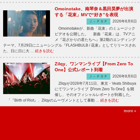
Omoinotake、南琴奈＆黒田昊夢が出演
する「花束」MVで“好き”を表現
2026年8月6日
Ｊ－ＰＯＰ
Omoinotakeが、新曲「花束」のミュージック
ビデオを公開した。 新曲「花束」は、TVアニ
メ『花ざかりの君たちへ』第2期のエンディング
テーマ。7月29日にニューシングル『FLASHBULB / 花束』としてリリースされ
た、日に日に大 …
続きを読む
Zilqy、ワンマンライブ【From Zero To
One】公式レポート到着
2026年8月6日
Ｊ－ＰＯＰ
Zilqyが2026年7月11日、東京・Veats Shibuya
にてワンマンライブ【From Zero To One】を開
催し、そのオフィシャルレポートが到着した。
「『Birth of Riot』、Zilqyのムーヴメントとして暴動 …
続きを読む
more »