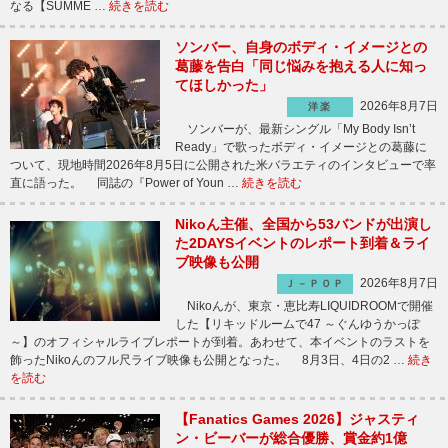
なる【SUMME …
続きを読む
ソンバー、自身のボディ・イメージとの
葛藤を告白「同じ悩みを抱える人に知っ
てほしかった」
2026年8月7日
洋楽
ソンバーが、最新シングル「My Body Isn’t
Ready」で歌ったボディ・イメージとの葛藤に
ついて、現地時間2026年8月5日に公開された米バラエティのインタビューで率
直に語った。 同誌の『Power of Youn …
続きを読む
Nikoん主催、全国から53バンドが出演し
た2DAYSイベントのレポート到着＆ライ
ブ映像も公開
2026年8月7日
Ｊ－ＰＯＰ
Nikoんが、東京・恵比寿LIQUIDROOMで開催
した【リキッドルームで47 ～ぐんゆうかっぽ
～】のオフィシャルライブレポートが到着。あわせて、本イベントのラストを
飾ったNikoんのフル尺ライブ映像も公開となった。 8月3日、4日の2 …
続き
を読む
【Fanatics Games 2026】ジャスティ
ン・ビーバーが総合優勝、賞金約1億