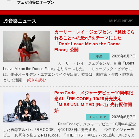
フェが渋谷にオープン
音楽ニュース
MUSIC NEWS
カーリー・レイ・ジェプセン、“見捨てら
れることへの恐れ”をテーマにした
「Don't Leave Me on the Dance
Floor」公開
2026年8月7日
洋楽
カーリー・レイ・ジェプセンが、新曲「Don’t
Leave Me on the Dance Floor」をリリースした。 ミュージック・ビデオに
は、俳優オールデン・エアエンライクが出演。監督は、劇作家・俳優・脚本家
として活躍 …
続きを読む
PassCode、メジャーデビュー10周年記
念AL『RE:CODE』10/28発売決定
「MISS UNLIMITED [Re:]」先行配信開
始
2026年8月7日
Ｊ－ＰＯＰ
PassCodeが、メジャーデビュー10周年を記念
した再録アルバム『RE:CODE』を10月28日に発売する。 今年でメジャーデ
ビュー10周年を迎えるPassCode。『THE FIRST TAKE』への出演、3年ぶりと