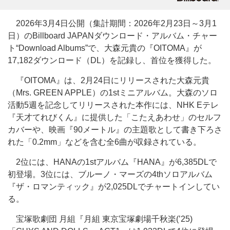
2026年3月4日公開（集計期間：2026年2月23日～3月1
日）のBillboard JAPANダウンロード・アルバム・チャー
ト“Download Albums”で、大森元貴の『OITOMA』が
17,182ダウンロード（DL）を記録し、首位を獲得した。
『OITOMA』は、2月24日にリリースされた大森元貴
（Mrs. GREEN APPLE）の1stミニアルバム。大森のソロ
活動5週を記念してリリースされた本作には、NHK Eテレ
『天才てれびくん』に提供した「こたえあわせ」のセルフ
カバーや、映画『90メートル』の主題歌として書き下ろさ
れた「0.2mm」などを含む全6曲が収録されている。
2位には、HANAの1stアルバム『HANA』が6,385DLで
初登場。3位には、ブルーノ・マーズの4thソロアルバム
『ザ・ロマンティック』が2,025DLでチャートインしてい
る。
宝塚歌劇団 月組『月組 東京宝塚劇場千秋楽(’25)