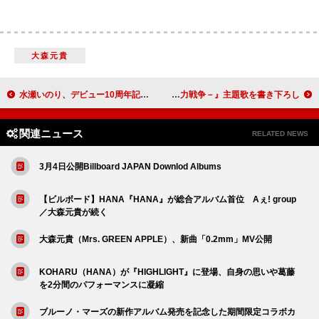
大森元貴
水瀬いのり、デビュー10周年記念ライブ映像作品より「Calling Blue(overture)～Turquoise」公開
ORANGE RANGE、映画『アギト－超能力戦争－』主題歌を書き下ろし
関連ニュース
RELATED NEWS
3月4日公開Billboard JAPAN Downlod Albums
【ビルボード】HANA『HANA』が総合アルバム首位 Aぇ! group
／大森元貴が続く
大森元貴（Mrs. GREEN APPLE）、新曲「0.2mm」MV公開
KOHARU（HANA）が『HIGHLIGHT』に登場、自身の思いや葛藤
を2分間のパフォーマンスに凝縮
ブルーノ・マーズの新作アルバム発売を記念した期間限定コラボカ