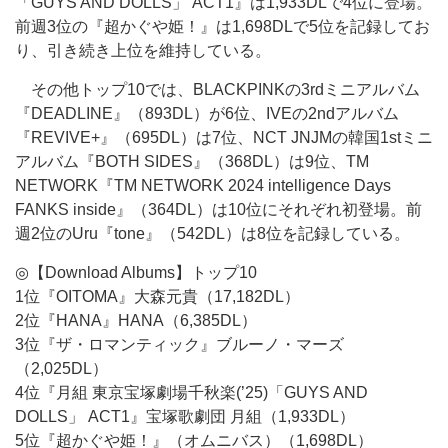
「GUYS AND DOLLS」 ACT1』は1,933DLで4位に登場。
前週3位の『超かぐや姫！』は1,698DLで5位を記録してお
り、引き続き上位を維持している。
その他トップ10では、BLACKPINKの3rdミニアルバム
『DEADLINE』（893DL）が6位、IVEの2ndアルバム
『REVIVE+』（695DL）は7位、NCT JNJMの韓国1stミニ
アルバム『BOTH SIDES』（368DL）は9位、TM
NETWORK『TM NETWORK 2024 intelligence Days
FANKS inside』（364DL）は10位にそれぞれ初登場。前
週2位のUru『tone』（542DL）は8位を記録している。
◎【Download Albums】トップ10
1位『OITOMA』大森元貴（17,182DL）
2位『HANA』HANA（6,385DL）
3位『ザ・ロマンティック』ブルーノ・マーズ
（2,025DL）
4位『月組 東京宝塚劇場千秋楽(’25)「GUYS AND
DOLLS」 ACT1』宝塚歌劇団 月組（1,933DL）
5位『超かぐや姫！』（オムニバス）（1,698DL）