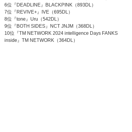
6位『DEADLINE』BLACKPINK（893DL）
7位『REVIVE+』IVE（695DL）
8位『tone』Uru（542DL）
9位『BOTH SIDES』NCT JNJM（368DL）
10位『TM NETWORK 2024 intelligence Days FANKS
inside』TM NETWORK（364DL）