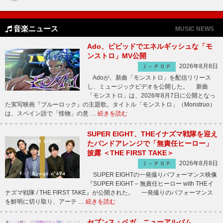
音楽ニュース
MUSIC NEWS
Ado、ビビッドでエネルギッシュな「モ
ンストロ」MV公開
2026年8月8日
Ｊ－ＰＯＰ
Adoが、新曲「モンストロ」を配信リリース
し、ミュージックビデオを公開した。 新曲
「モンストロ」は、2026年8月7日に公開となっ
た実写映画『ブルーロック』の主題歌。タイトル「モンストロ」（Monstruo）
は、スペイン語で「怪物」の意 …
続きを読む
SUPER EIGHT、THEイナズマ戦隊を迎え
たバンドアレンジで「無責任ヒーロー」
披露 ＜THE FIRST TAKE＞
2026年8月8日
Ｊ－ＰＯＰ
SUPER EIGHTの一発撮りパフォーマンス映像
『SUPER EIGHT – 無責任ヒーロー with THEイ
ナズマ戦隊 / THE FIRST TAKE』が公開された。 一発撮りのパフォーマンス
を鮮明に切り取り、アーテ …
続きを読む
セブンス・ベガ、ニューアルバム