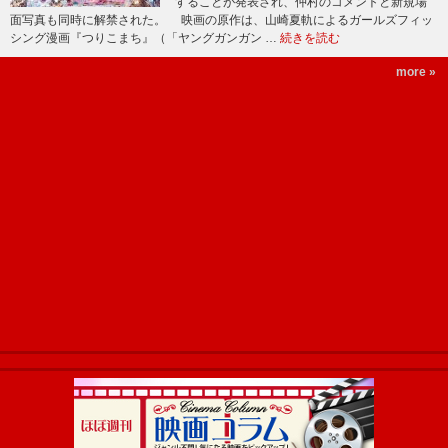
することが発表され、仲村のコメントと新規場
面写真も同時に解禁された。 映画の原作は、山崎夏軌によるガールズフィッ
シング漫画『つりこまち』（「ヤングガンガン …
続きを読む
more »