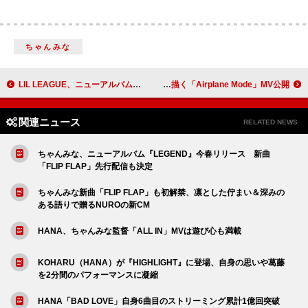
ちゃんみな
LIL LEAGUE、ニューアルバムのリード曲「LILMATIC」ライブ映像を公開
SALU、自身とAKLOを対照的なテーマで描く「Airplane Mode」MV公開
関連ニュース
RELATED NEWS
ちゃんみな、ニューアルバム『LEGEND』今春リリース 新曲
「FLIP FLAP」先行配信も決定
ちゃんみな新曲「FLIP FLAP」も初解禁、凛とした佇まい＆深みの
ある語りで贈るNUROの新CM
HANA、ちゃんみな監督「ALL IN」MVは遊び心も満載
KOHARU（HANA）が『HIGHLIGHT』に登場、自身の思いや葛藤
を2分間のパフォーマンスに凝縮
HANA「BAD LOVE」自身6曲目のストリーミング累計1億回突破