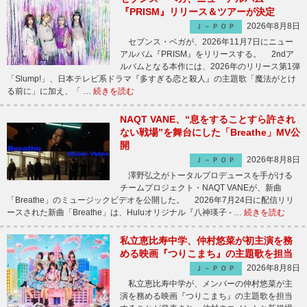
『PRISM』リリース＆ツアーが決定
2026年8月8日
Ｊ－ＰＯＰ
セブンス・ベガが、2026年11月7日にニュー
アルバム『PRISM』をリリースする。 2ndア
ルバムとなる本作には、2026年のリリース第1弾
「Slump!」、日本テレビ系ドラマ『多すぎる恋と殺人』の主題歌「魔法がとけ
る前に」に加え、「 …
続きを読む
NAQT VANE、“息をすることすら許され
ない戦場”を舞台にした「Breathe」MV公
開
2026年8月8日
Ｊ－ＰＯＰ
澤野弘之がトータルプロデュースを手がける
チームプロジェクト・NAQT VANEが、新曲
「Breathe」のミュージックビデオを公開した。 2026年7月24日に配信リリ
ースされた新曲「Breathe」は、Huluオリジナル『八神瑛子 - …
続きを読む
私立恵比寿中学、仲村悠菜が初主演を務
める映画『つりこまち』の主題歌を担当
2026年8月8日
Ｊ－ＰＯＰ
私立恵比寿中学が、メンバーの仲村悠菜が主
演を務める映画『つりこまち』の主題歌を担当