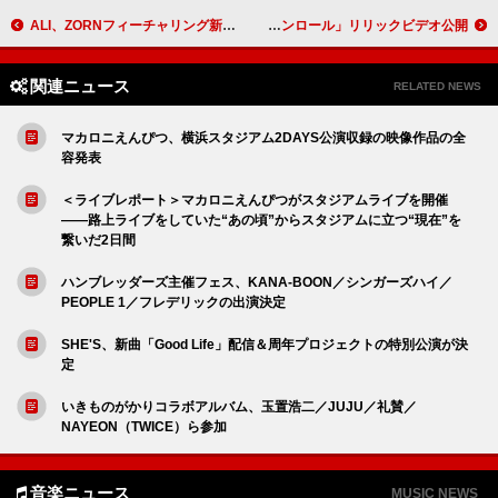
ALI、ZORNフィーチャリング新曲でアニメ『左ききのエレン』OPテーマを担当
Cody・Lee(李)が活動休止、心境を吐露するような新曲「ありがとう、ロックンロール」リリックビデオ公開
関連ニュース
RELATED NEWS
マカロニえんぴつ、横浜スタジアム2DAYS公演収録の映像作品の全
容発表
＜ライブレポート＞マカロニえんぴつがスタジアムライブを開催
――路上ライブをしていた“あの頃”からスタジアムに立つ“現在”を
繋いだ2日間
ハンブレッダーズ主催フェス、KANA-BOON／シンガーズハイ／
PEOPLE 1／フレデリックの出演決定
SHE'S、新曲「Good Life」配信＆周年プロジェクトの特別公演が決
定
いきものがかりコラボアルバム、玉置浩二／JUJU／礼賛／
NAYEON（TWICE）ら参加
音楽ニュース
MUSIC NEWS