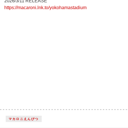
2026/3/11 RELEASE
https://macaroni.lnk.to/yokohamastadium
マカロニえんぴつ