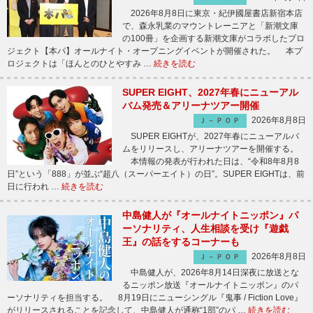
2026年8月8日に東京・紀伊國屋書店新宿本店
で、森永乳業のマウントレーニアと「新潮文庫
の100冊」を企画する新潮文庫がコラボしたプロ
ジェクト【本パ】オールナイト・オープニングイベントが開催された。 本プ
ロジェクトは「ほんとのひとやすみ …
続きを読む
SUPER EIGHT、2027年春にニューアル
バム発売＆アリーナツアー開催
2026年8月8日
Ｊ－ＰＯＰ
SUPER EIGHTが、2027年春にニューアルバ
ムをリリースし、アリーナツアーを開催する。
本情報の発表が行われた日は、“令和8年8月8
日”という「888」が並ぶ“超八（スーパーエイト）の日”。SUPER EIGHTは、前
日に行われ …
続きを読む
中島健人が『オールナイトニッポン』パ
ーソナリティ、人生相談を受け『遊戯
王』の話をするコーナーも
2026年8月8日
Ｊ－ＰＯＰ
中島健人が、2026年8月14日深夜に放送とな
るニッポン放送『オールナイトニッポン』のパ
ーソナリティを担当する。 8月19日にニューシングル『鬼事 / Fiction Love』
がリリースされることを記念して、中島健人が通称“1部”のパ …
続きを読む