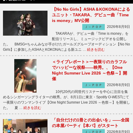
【No No Girls】ASHA＆KOKONAによる
ユニット・TAKARA、デビュー曲「Time
is money」MV公開
2026年8月9日
Ｊ－ＰＯＰ
TAKARAが、デビュー曲「Time is money」を
配信リリースし、ミュージックビデオを公開し
た。 BMSG×ちゃんみなが手がけたガールズグループオーディション【No No
Girls】に参加したASHAとKOKONAによる新ユニ …
続きを読む
＜ライブレポート＞一夜限りのカラフル
でハッピーな祝祭――映秀。、【One
Night Summer Live 2026 ～色祭～】開
催
2026年8月9日
Ｊ－ＰＯＰ
10代20代の同世代リスナーを中心に注目を集
めるシンガーソングライターの映秀。が、8月1日に東京・Spotify O-WESTにて
一夜限りのワンマンライブ【One Night Summer Live 2026 ～色祭～】を開催し
た。 夏 …
続きを読む
「自分だけの1冊との出会いを」――全国
の本屋パーティ【本パ】がスタート
2026年8月9日
Ｊ－ＰＯＰ