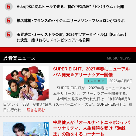
Adoが水に沈みヒールで走る、初の“実写MV”「ビバリウム」公開
椎名林檎×フランスのハイジュエリーメゾン・ブシュロンがコラボ
玉置浩二×オーケストラ公演、2026年ツアータイトルは【Fanfare】
に決定 撮りおろしメインビジュアルも公開
音楽ニュース
MUSIC NEWS
SUPER EIGHT、2027年春にニューアル
バム発売＆アリーナツアー開催
2026年8月8日
Ｊ－ＰＯＰ
SUPER EIGHTが、2027年春にニューアルバ
ムをリリースし、アリーナツアーを開催する。
本情報の発表が行われた日は、“令和8年8月8
日”という「888」が並ぶ“超八（スーパーエイト）の日”。SUPER EIGHTは、前
日に行われ …
続きを読む
中島健人が『オールナイトニッポン』パ
ーソナリティ、人生相談を受け『遊戯
王』の話をするコーナーも