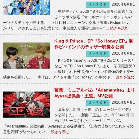
2026年8月8日
Ｊ－ＰＯＰ
中島健人が、2026年8月14日深夜に放送とな
るニッポン放送『オールナイトニッポン』のパ
ーソナリティを担当する。 8月19日にニューシングル『鬼事 / Fiction Love』
がリリースされることを記念して、中島健人が通称“1部”のパ …
続きを読む
King & Prince、EP『So Honey EP』制
作ビハインドのティザー映像を公開
2026年8月8日
Ｊ－ＰＯＰ
King & Princeが、2026年9月2日にリリースと
なる1st EP『So Honey EP』より、初回限定盤B
に収録されるEP制作ビハインド映像のティザー
映像を公開した。 本作は、タイトル曲「So Honey」の中の印 …
続きを読む
葛葉、ミニアルバム『Adamantite』より
Ayase提供曲「王道」MV公開
2026年8月8日
Ｊ－ＰＯＰ
葛葉が、新曲「王道」のミュージックビデオ
を公開した。 新曲「王道」は、2026年7月29
日にリリースされたニューミニアルバム
『Adamantite』の収録曲。Ayaseによる提供曲で、“王者の苦悩”と“これからの
意思表明”が込められてい …
続きを読む