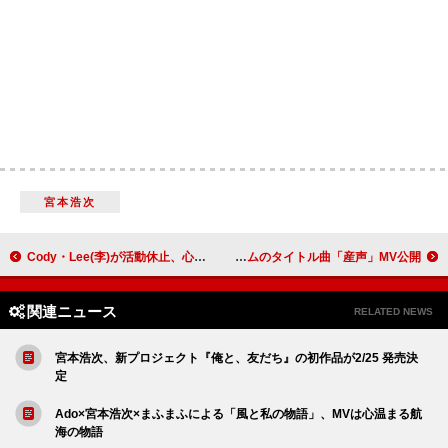
宮本浩次
Cody・Lee(李)が活動休止、心境を吐露するような新曲「ありがとう、ロックンロール」リリックビデオ公開
Mr.Children、ニューアルバムのタイトル曲「産声」MV公開
関連ニュース
RELATED NEWS
宮本浩次、新プロジェクト『俺と、友だち』の初作品が2/25 発売決
定
Ado×宮本浩次×まふまふによる「風と私の物語」、MVは心温まる航
海の物語