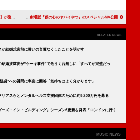
ことを示唆
あたらよ、新曲「春となり」と劇場版『僕の心のヤバイやつ』のスペシャルMV公開
RELATED NEWS
スが結婚式直前に誓いの言葉なくしたことを明かす
の結婚披露宴が“ケーキ事件”で危うく台無しに「すべてが完璧だっ
げ疑惑”への質問に率直に回答「気持ちはよく分かります」
リアスらとメンタルヘルス支援団体のために約9,200万円を募る
ダーズ・イン・ビルディング』シーズン6更新を発表「ロンドンに行く
MUSIC NEWS