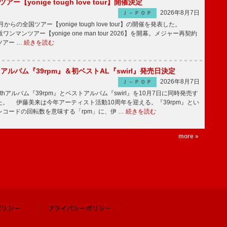
ツアー【yonige tough love tour】開催決定
2026年8月7日
Ｊ－ＰＯＰ
月からの全国ツアー【yonige tough love tour】の開催を発表した。
阪ワンマンツアー【yonige one man tour 2026】を開幕。メジャー再契約
ツアー …
続きを読む
hアルバム『39rpm』＆初ベストAL『swirl』発売日決定
2026年8月7日
Ｊ－ＰＯＰ
hアルバム『39rpm』とベストアルバム『swirl』を10月7日に同時発売す
。 伊藤美来は今年アーティスト活動10周年を迎える。『39rpm』とい
コードの回転数を意味する「rpm」に、伊 …
続きを読む
more »