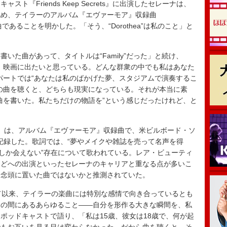
『Friends Keep Secrets』に出演したセレーナは、
認め、テイラーのアルバム『エヴァーモア』収録曲
曲であることを明かした。「そう、“Dorothea”は私のこと」と
た曲があって、タイトルは“Family”だった」と続け、
、映画に出たいと思っている。どんな群衆の中でも私はあなた
パートでは“あなたは私のばかげた夢、スタジアムで演奏するこ
の曲を聴くと、どちらも現実になっている。それが本当に素
曲を書いた。私たちだけの物語を”という感じだったけれど、と
hea」は、アルバム『エヴァーモア』収録曲で、米ビルボード・ソ
7位を記録した。歌詞では、“夢やメイクや雑誌を売って名声を得
でしか会えない”存在について歌われている。レア・ビューティ
などへの出演といったセレーナのキャリアと重なる点が多いこ
を念頭に置いた曲ではないかと推測されていた。
て以来、テイラーの楽曲には特別な感情で向き合っているとも
その間にあるあらゆること――自分を形作る大きな瞬間を、私
ポッドキャストで語り、「私は15歳、彼女は18歳で、何が起