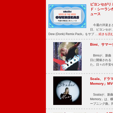
ビヨンセがリ
ド・シーラン
ュース
今週の洋楽まと
日、ビヨンセが、先
Dew (Donk) Remix Pack』をサプ …
続きを読
Bimi、サマ
Bimiが、新曲「
日に開催される【Bi
た。日々の不安
Soala、ド
Memory」M
Soalaが、新曲
Memory」は
ープニング曲。同