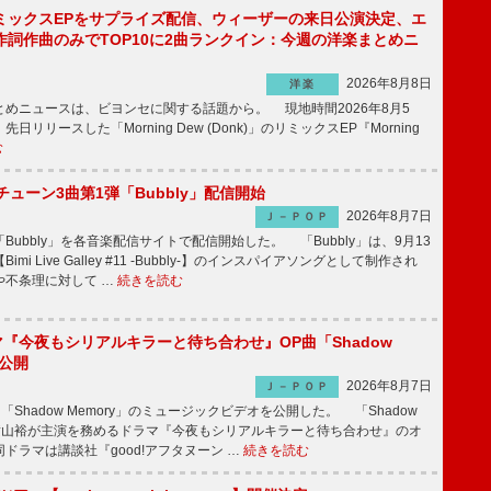
ミックスEPをサプライズ配信、ウィーザーの来日公演決定、エ
作詞作曲のみでTOP10に2曲ランクイン：今週の洋楽まとめニ
2026年8月8日
洋楽
めニュースは、ビヨンセに関する話題から。 現地時間2026年8月5
日リリースした「Morning Dew (Donk)」のリミックスEP『Morning
む
ーチューン3曲第1弾「Bubbly」配信開始
2026年8月7日
Ｊ－ＰＯＰ
Bubbly」を各音楽配信サイトで配信開始した。 「Bubbly」は、9月13
mi Live Galley #11 -Bubbly-】のインスパイアソングとして制作され
や不条理に対して …
続きを読む
ラマ『今夜もシリアルキラーと待ち合わせ』OP曲「Shadow
V公開
2026年8月7日
Ｊ－ＰＯＰ
「Shadow Memory」のミュージックビデオを公開した。 「Shadow
、横山裕が主演を務めるドラマ『今夜もシリアルキラーと待ち合わせ』のオ
ドラマは講談社『good!アフタヌーン …
続きを読む