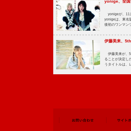
yonige、全国
yonigeが、11
yonigeは、東名
後初のワンマン
伊藤美来、5t
伊藤美来が、5t
ることが決定した
うタイトルは、レ