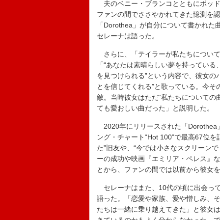
夫のベニー・ブランコとともにポッドキャスト
ファンの間でささやかれてきた憶測を
「Dorothea」が自分について書かれた
セレーナは語った。
さらに、「テイラーが私たちについて書い
「“あなたは素晴らしい夢を持っている
を見つけられる”という内容で、彼女の
とを信じてくれる”と歌っている。今そ
敵。当時彼女はただ“私たちについての
ても愛おしい曲だった」と説明した。
2020年にリリースされた「Dorot
ング・チャート“Hot 100”で最高6
た”旧友や、“今では小さなスクリーン
ーの成功や映画『エミリア・ペレス』
とから、ファンの間では以前から彼女
セレーナはまた、10代の頃に出会っ
語った。「恋愛や家族、愛や憎しみ、
たちは一緒に乗り越えてきた」と彼女は