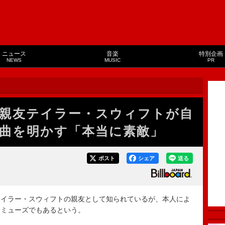
ニュース
音楽
特別企画
NEWS
MUSIC
PR
親友テイラー・スウィフトが自
曲を明かす「本当に素敵」
ポスト
シェア
送る
イラー・スウィフトの親友として知られているが、本人によ
てミューズでもあるという。