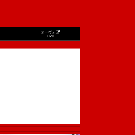
オーヴォ
OVO