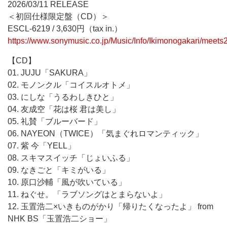
2026/03/11 RELEASE
＜初回仕様限定盤（CD）＞
ESCL-6219 / 3,630円（tax in.）
https://www.sonymusic.co.jp/Music/Info/Ikimonogakari/meets2
【CD】
01. JUJU「SAKURA」
02. モノンクル「コイスルオトメ」
03. にしな「うるわしきひと」
04. 友成空「花は桜 君は美し」
05. 礼賛「ブルーバード」
06. NAYEON（TWICE）「気まぐれロマンティック」
07. 紫 今「YELL」
08. スキマスイッチ「じょいふる」
09. なきごと「キミがいる」
10. 原口沙輔「風が吹いている」
11. ねぐせ。「ラブソングはとまらないよ」
12. 玉置浩二×いきものがかり「帰りたくなったよ」 from
NHK BS「玉置浩二ショー」