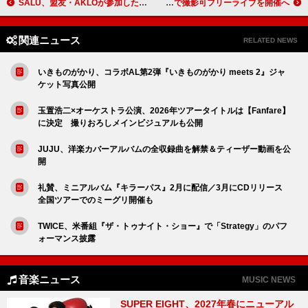
SALU、盟友・AKLOが参加した新曲「Airplane Mode」配信リリース
CLAN QUEEN、歌舞伎町で撮影可フリーライブを開催へ
関連ニュース
RELATED NEWS
いきものがかり、コラボAL第2弾『いきものがかり meets 2』ジャ
ケット写真公開
玉置浩二×オーケストラ公演、2026年ツアータイトルは【Fanfare】
に決定 撮りおろしメインビジュアルも公開
JUJU、洋楽カバーアルバムの全収録曲を解禁＆ティーザー動画を公
開
礼賛、ミニアルバム『キラーパス』2月に配信／3月にCDリリース
全国ツアーでのミーグリ開催も
TWICE、米番組『ザ・トゥナイト・ショー』で「Strategy」のパフ
ォーマンス披露
音楽ニュース
MUSIC NEWS
SUPER EIGHT、2027年春にニューアル