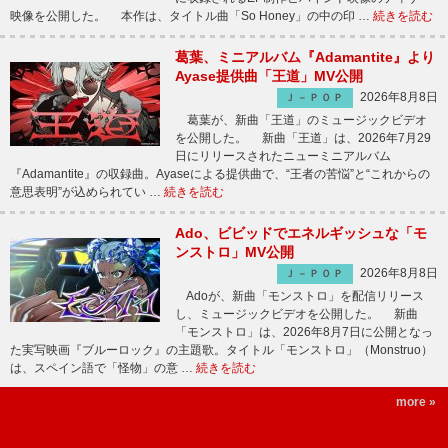
映像を公開した。 本作は、タイトル曲「So Honey」の中の印 …
続きを読む
葛葉、ミニアルバム『Adamantite』より
Ayase提供曲「王道」MV公開
2026年8月8日
Ｊ－ＰＯＰ
葛葉が、新曲「王道」のミュージックビデオ
を公開した。 新曲「王道」は、2026年7月29
日にリリースされたニューミニアルバム
『Adamantite』の収録曲。Ayaseによる提供曲で、“王者の苦悩”と“これからの
意思表明”が込められてい …
続きを読む
Ado、ビビッドでエネルギッシュな「モ
ンストロ」MV公開
2026年8月8日
Ｊ－ＰＯＰ
Adoが、新曲「モンストロ」を配信リリース
し、ミュージックビデオを公開した。 新曲
「モンストロ」は、2026年8月7日に公開となっ
た実写映画『ブルーロック』の主題歌。タイトル「モンストロ」（Monstruo）
は、スペイン語で「怪物」の意 …
続きを読む
more »