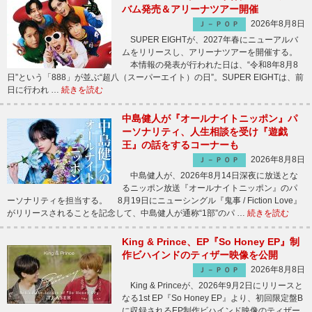
バム発売＆アリーナツアー開催
2026年8月8日
Ｊ－ＰＯＰ
SUPER EIGHTが、2027年春にニューアルバ
ムをリリースし、アリーナツアーを開催する。
本情報の発表が行われた日は、“令和8年8月8
日”という「888」が並ぶ“超八（スーパーエイト）の日”。SUPER EIGHTは、前
日に行われ …
続きを読む
中島健人が『オールナイトニッポン』パ
ーソナリティ、人生相談を受け『遊戯
王』の話をするコーナーも
2026年8月8日
Ｊ－ＰＯＰ
中島健人が、2026年8月14日深夜に放送とな
るニッポン放送『オールナイトニッポン』のパ
ーソナリティを担当する。 8月19日にニューシングル『鬼事 / Fiction Love』
がリリースされることを記念して、中島健人が通称“1部”のパ …
続きを読む
King & Prince、EP『So Honey EP』制
作ビハインドのティザー映像を公開
2026年8月8日
Ｊ－ＰＯＰ
King & Princeが、2026年9月2日にリリースと
なる1st EP『So Honey EP』より、初回限定盤B
に収録されるEP制作ビハインド映像のティザー