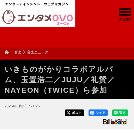
MENU
音楽
音楽ニュース
いきものがかりコラボアルバ
ム、玉置浩二／JUJU／礼賛／
NAYEON（TWICE）ら参加
2026年3月2日 / 21:25
ポスト
シェア
送る