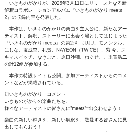
いきものがかりが、2026年3月11日にリリースとなる新
解釈コラボレーションアルバム『いきものがかり meets
2』の収録内容を発表した。
本作は、いきものがかりの楽曲を主人公に、新たなアー
ティスト、解釈、ストーリーに出会う場としてはじまった
『いきものがかり meets』の第2弾。JUJU、モノンクル、
にしな、友成空、礼賛、NAYEON（TWICE）、紫 今、ス
キマスイッチ、なきごと、原口沙輔、ねぐせ。、玉置浩二
の計12組が参加する。
本作の特設サイトも公開。参加アーティストからのコメ
ントなどが掲載されている。
◎いきものがかり コメント
いきものがかりの楽曲たちを、
様々なアーティストの皆さんに”meets”=出会わせよう！
楽曲の新しい輝きを、新しい解釈を、敬愛する皆さんに見
出してもらおう！