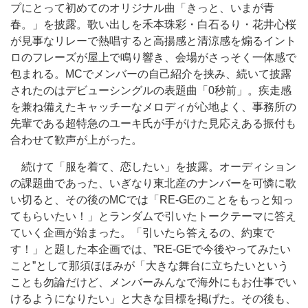
プにとって初めてのオリジナル曲「きっと、いまが青
春。」を披露。歌い出しを禾本珠彩・白石るり・花井心桜
が見事なリレーで熱唱すると高揚感と清涼感を煽るイント
ロのフレーズが屋上で鳴り響き、会場がさっそく一体感で
包まれる。MCでメンバーの自己紹介を挟み、続いて披露
されたのはデビューシングルの表題曲「0秒前」。疾走感
を兼ね備えたキャッチーなメロディが心地よく、事務所の
先輩である超特急のユーキ氏が手がけた見応えある振付も
合わせて歓声が上がった。
続けて「服を着て、恋したい」を披露。オーディション
の課題曲であった、いぎなり東北産のナンバーを可憐に歌
い切ると、その後のMCでは「RE-GEのことをもっと知っ
てもらいたい！」とランダムで引いたトークテーマに答え
ていく企画が始まった。「引いたら答えるの、約束で
す！」と題した本企画では、”RE-GEで今後やってみたい
こと”として那須ほほみが「大きな舞台に立ちたいという
ことも勿論だけど、メンバーみんなで海外にもお仕事でい
けるようになりたい」と大きな目標を掲げた。その後も、