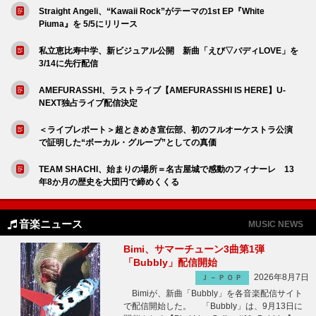
Straight Angeli、“Kawaii Rock”がテーマの1st EP『White
Piuma』を 5/5にリリース
私立恵比寿中学、新ビジュアル公開 新曲「えび▽バディLOVE」を
3/14に先行配信
AMEFURASSHI、ラストライブ【AMEFURASSHI IS HERE】U-
NEXT独占ライブ配信決定
＜ライブレポート＞超ときめき宣伝部、初のフルオーケストラ公演
で証明した“ボーカル・グループ”としての真価
TEAM SHACHI、始まりの場所＝名古屋城で感動のフィナーレ 13
年8か月の歴史を大団円で締めくくる
音楽ニュース
MUSIC NEWS
Bimi、サマーチューン3曲第1弾
「Bubbly」配信開始
2026年8月7日
Ｊ－ＰＯＰ
Bimiが、新曲「Bubbly」を各音楽配信サイト
で配信開始した。 「Bubbly」は、9月13日に