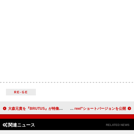
RE-GE
大森元貴を『BRUTUS』が特集、グラビアは2種類の異なる世界観
King & Prince、別の視点から「Waltz for Lily」MVを切り取った“Parallel reel”ショートバージョンを公開
関連ニュース
RELATED NEWS