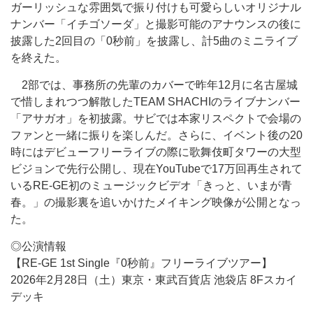
ガーリッシュな雰囲気で振り付けも可愛らしいオリジナル
ナンバー「イチゴソーダ」と撮影可能のアナウンスの後に
披露した2回目の「0秒前」を披露し、計5曲のミニライブ
を終えた。
2部では、事務所の先輩のカバーで昨年12月に名古屋城
で惜しまれつつ解散したTEAM SHACHIのライブナンバー
「アサガオ」を初披露。サビでは本家リスペクトで会場の
ファンと一緒に振りを楽しんだ。さらに、イベント後の20
時にはデビューフリーライブの際に歌舞伎町タワーの大型
ビジョンで先行公開し、現在YouTubeで17万回再生されて
いるRE-GE初のミュージックビデオ「きっと、いまが青
春。」の撮影裏を追いかけたメイキング映像が公開となっ
た。
◎公演情報
【RE-GE 1st Single『0秒前』フリーライブツアー】
2026年2月28日（土）東京・東武百貨店 池袋店 8Fスカイ
デッキ