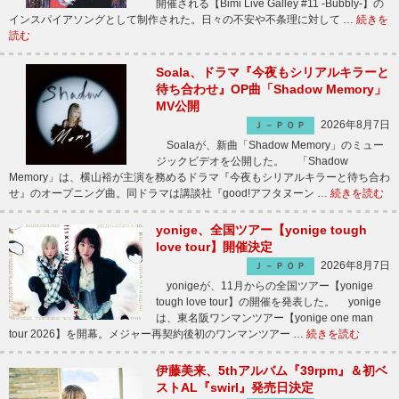
開催される【Bimi Live Galley #11 -Bubbly-】の
インスパイアソングとして制作された。日々の不安や不条理に対して …
続きを
読む
Soala、ドラマ『今夜もシリアルキラーと
待ち合わせ』OP曲「Shadow Memory」
MV公開
2026年8月7日
Ｊ－ＰＯＰ
Soalaが、新曲「Shadow Memory」のミュー
ジックビデオを公開した。 「Shadow
Memory」は、横山裕が主演を務めるドラマ『今夜もシリアルキラーと待ち合わ
せ』のオープニング曲。同ドラマは講談社『good!アフタヌーン …
続きを読む
yonige、全国ツアー【yonige tough
love tour】開催決定
2026年8月7日
Ｊ－ＰＯＰ
yonigeが、11月からの全国ツアー【yonige
tough love tour】の開催を発表した。 yonige
は、東名阪ワンマンツアー【yonige one man
tour 2026】を開幕。メジャー再契約後初のワンマンツアー …
続きを読む
伊藤美来、5thアルバム『39rpm』＆初ベ
ストAL『swirl』発売日決定