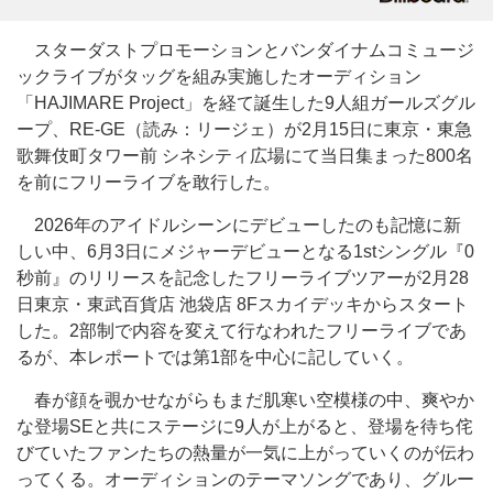
スターダストプロモーションとバンダイナムコミュージ
ックライブがタッグを組み実施したオーディション
「HAJIMARE Project」を経て誕生した9人組ガールズグル
ープ、RE-GE（読み：リージェ）が2月15日に東京・東急
歌舞伎町タワー前 シネシティ広場にて当日集まった800名
を前にフリーライブを敢行した。
2026年のアイドルシーンにデビューしたのも記憶に新
しい中、6月3日にメジャーデビューとなる1stシングル『0
秒前』のリリースを記念したフリーライブツアーが2月28
日東京・東武百貨店 池袋店 8Fスカイデッキからスタート
した。2部制で内容を変えて行なわれたフリーライブであ
るが、本レポートでは第1部を中心に記していく。
春が顔を覗かせながらもまだ肌寒い空模様の中、爽やか
な登場SEと共にステージに9人が上がると、登場を待ち侘
びていたファンたちの熱量が一気に上がっていくのが伝わ
ってくる。オーディションのテーマソングであり、グルー