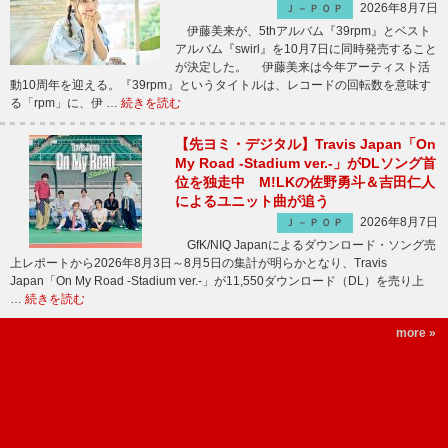
2026年8月7日
Ｊ－ＰＯＰ
伊藤美来が、5thアルバム『39rpm』とベスト
アルバム『swirl』を10月7日に同時発売すること
が決定した。 伊藤美来は今年アーティスト活
動10周年を迎える。『39rpm』というタイトルは、レコードの回転数を意味す
る「rpm」に、伊 …
続きを読む
【先ヨミ・デジタル】Travis Japan「On
My Road -Stadium ver.-」がDLソング首
位を独走中 M!LKの佐野勇斗＆吉田仁人
によるユニット曲が追う
2026年8月7日
Ｊ－ＰＯＰ
GfK/NIQ Japanによるダウンロード・ソング売
上レポートから2026年8月3日～8月5日の集計が明らかとなり、Travis
Japan「On My Road -Stadium ver.-」が11,550ダウンロード（DL）を売り上
…
続きを読む
more »