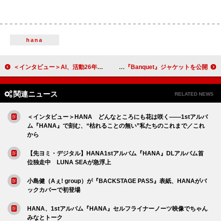
hana
＜インタビュー＞AI、活動26年目の原点回帰――“今”と“未来”を語る
MAZZEL、ポップな新ビジュアル＆ニューアルバム『Banquet』ジャケットを公開
関連ニュース
RELATED NEWS
＜インタビュー＞HANA どんなところにも花は咲く――1stアルバ
ム『HANA』で刻む、“枯れることの無い”私たちのこれまで／これ
から
【先ヨミ・デジタル】HANA1stアルバム『HANA』DLアルバム首
位独走中 LUNA SEAが急浮上
小島健（Aぇ! group）が『BACKSTAGE PASS』表紙、HANAがバ
ックカバーで初登場
HANA、1stアルバム『HANA』セルフライナーノーツ映像でちゃん
みなとトーク