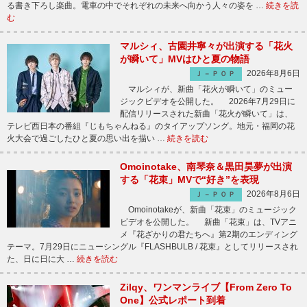
る書き下ろし楽曲。電車の中でそれぞれの未来へ向かう人々の姿を …
続きを読
む
マルシィ、古園井寧々が出演する「花火
が瞬いて」MVはひと夏の物語
2026年8月6日
Ｊ－ＰＯＰ
マルシィが、新曲「花火が瞬いて」のミュー
ジックビデオを公開した。 2026年7月29日に
配信リリースされた新曲「花火が瞬いて」は、
テレビ西日本の番組『じもちゃんねる』のタイアップソング。地元・福岡の花
火大会で過ごしたひと夏の思い出を描い …
続きを読む
Omoinotake、南琴奈＆黒田昊夢が出演
する「花束」MVで“好き”を表現
2026年8月6日
Ｊ－ＰＯＰ
Omoinotakeが、新曲「花束」のミュージック
ビデオを公開した。 新曲「花束」は、TVアニ
メ『花ざかりの君たちへ』第2期のエンディング
テーマ。7月29日にニューシングル『FLASHBULB / 花束』としてリリースされ
た、日に日に大 …
続きを読む
Zilqy、ワンマンライブ【From Zero To
One】公式レポート到着