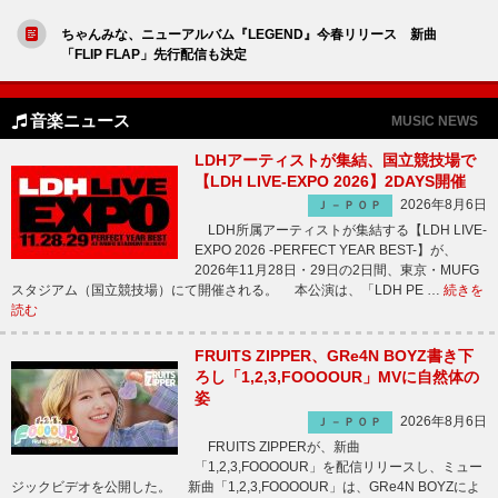
ちゃんみな、ニューアルバム『LEGEND』今春リリース 新曲
「FLIP FLAP」先行配信も決定
音楽ニュース
MUSIC NEWS
LDHアーティストが集結、国立競技場で
【LDH LIVE-EXPO 2026】2DAYS開催
2026年8月6日
Ｊ－ＰＯＰ
LDH所属アーティストが集結する【LDH LIVE-
EXPO 2026 -PERFECT YEAR BEST-】が、
2026年11月28日・29日の2日間、東京・MUFG
スタジアム（国立競技場）にて開催される。 本公演は、「LDH PE …
続きを
読む
FRUITS ZIPPER、GRe4N BOYZ書き下
ろし「1,2,3,FOOOOUR」MVに自然体の
姿
2026年8月6日
Ｊ－ＰＯＰ
FRUITS ZIPPERが、新曲
「1,2,3,FOOOOUR」を配信リリースし、ミュー
ジックビデオを公開した。 新曲「1,2,3,FOOOOUR」は、GRe4N BOYZによ