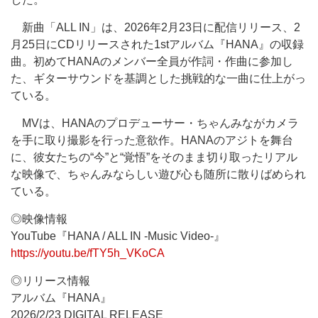
新曲「ALL IN」は、2026年2月23日に配信リリース、2
月25日にCDリリースされた1stアルバム『HANA』の収録
曲。初めてHANAのメンバー全員が作詞・作曲に参加し
た、ギターサウンドを基調とした挑戦的な一曲に仕上がっ
ている。
MVは、HANAのプロデューサー・ちゃんみながカメラ
を手に取り撮影を行った意欲作。HANAのアジトを舞台
に、彼女たちの“今”と“覚悟”をそのまま切り取ったリアル
な映像で、ちゃんみならしい遊び心も随所に散りばめられ
ている。
◎映像情報
YouTube『HANA / ALL IN -Music Video-』
https://youtu.be/fTY5h_VKoCA
◎リリース情報
アルバム『HANA』
2026/2/23 DIGITAL RELEASE