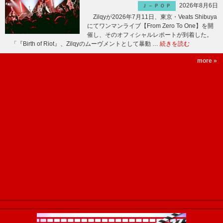
2026年8月6日
Ｊ－ＰＯＰ
Zilqyが2026年7月11日、東京・Veats Shibuya
にてワンマンライブ【From Zero To One】を開
催し、そのオフィシャルレポートが到着した。
「『Birth of Riot』、Zilqyのムーヴメントとして暴動 …
続きを読む
more »