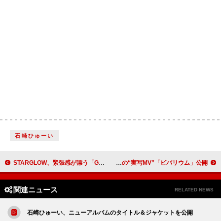
石崎ひゅーい
STARGLOW、緊張感が漂う「Green Light」MVティザー映像を公開
Adoが水に沈みヒールで走る、初の“実写MV”「ビバリウム」公開
関連ニュース
RELATED NEWS
石崎ひゅーい、ニューアルバムのタイトル＆ジャケットを公開