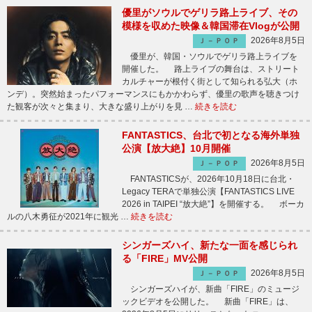
優里がソウルでゲリラ路上ライブ、その
模様を収めた映像＆韓国滞在Vlogが公開
2026年8月5日
Ｊ－ＰＯＰ
優里が、韓国・ソウルでゲリラ路上ライブを
開催した。 路上ライブの舞台は、ストリート
カルチャーが根付く街として知られる弘大（ホ
ンデ）。突然始まったパフォーマンスにもかかわらず、優里の歌声を聴きつけ
た観客が次々と集まり、大きな盛り上がりを見 …
続きを読む
FANTASTICS、台北で初となる海外単独
公演【放大絶】10月開催
2026年8月5日
Ｊ－ＰＯＰ
FANTASTICSが、2026年10月18日に台北・
Legacy TERAで単独公演【FANTASTICS LIVE
2026 in TAIPEI “放大絶”】を開催する。 ボーカ
ルの八木勇征が2021年に観光 …
続きを読む
シンガーズハイ、新たな一面を感じられ
る「FIRE」MV公開
2026年8月5日
Ｊ－ＰＯＰ
シンガーズハイが、新曲「FIRE」のミュージ
ックビデオを公開した。 新曲「FIRE」は、