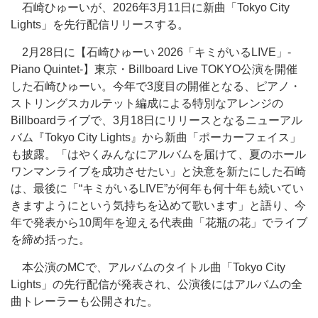
石崎ひゅーいが、2026年3月11日に新曲「Tokyo City
Lights」を先行配信リリースする。
2月28日に【石崎ひゅーい 2026「キミがいるLIVE」-
Piano Quintet-】東京・Billboard Live TOKYO公演を開催
した石崎ひゅーい。今年で3度目の開催となる、ピアノ・
ストリングスカルテット編成による特別なアレンジの
Billboardライブで、3月18日にリリースとなるニューアル
バム『Tokyo City Lights』から新曲「ポーカーフェイス」
も披露。「はやくみんなにアルバムを届けて、夏のホール
ワンマンライブを成功させたい」と決意を新たにした石崎
は、最後に「“キミがいるLIVE”が何年も何十年も続いてい
きますようにという気持ちを込めて歌います」と語り、今
年で発表から10周年を迎える代表曲「花瓶の花」でライブ
を締め括った。
本公演のMCで、アルバムのタイトル曲「Tokyo City
Lights」の先行配信が発表され、公演後にはアルバムの全
曲トレーラーも公開された。