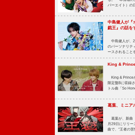
パーエイト）の日”
中島健人が『
戯王』の話を
中島健人が、2
のパーソナリティを
ースされることを
King & P
King & Pri
限定盤Bに収録
トル曲「So Ho
葛葉、ミニアル
葛葉が、新曲「
月29日にリリース
曲で、“王者の苦