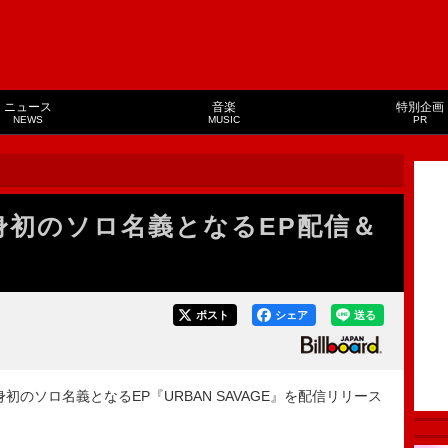
ニュース
音楽
特別企画
NEWS
MUSIC
PR
、自身初のソロ名義となるEP配信＆
ポスト
シェア
送る
に自身初のソロ名義となるEP『URBAN SAVAGE』を配信リリース