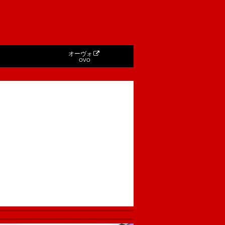
オーヴォ
OVO