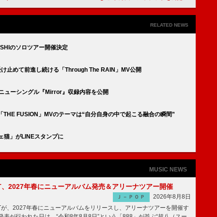
RELATED NEWS
SUSHIのソロツアー開催決定
受け止めて前進し続ける「Through The RAIN」MV公開
＆ニューシングル『Mirror』収録内容を公開
「THE FUSION」MVのテーマは“自分自身の中で起こる融合の瞬間”
ジェ猫」がLINEスタンプに
MUSIC NEWS
IGHT、2027年春にニューアルバム発売＆アリーナツアー開催
2026年8月8日
Ｊ－ＰＯＰ
GHTが、2027年春にニューアルバムをリリースし、アリーナツアーを開催す
表が行われた日は、“令和8年8月8日”という「888」が並ぶ“超八（スー