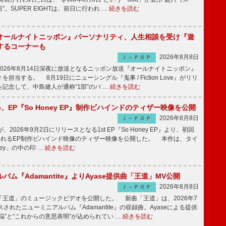
。SUPER EIGHTは、前日に行われ …
続きを読む
オールナイトニッポン』パーソナリティ、人生相談を受け『遊
するコーナーも
2026年8月8日
Ｊ－ＰＯＰ
026年8月14日深夜に放送となるニッポン放送『オールナイトニッポン』
担当する。 8月19日にニューシングル『鬼事 / Fiction Love』がリリ
記念して、中島健人が通称“1部”のパ …
続きを読む
rince、EP『So Honey EP』制作ビハインドのティザー映像を公開
2026年8月8日
Ｊ－ＰＯＰ
nceが、2026年9月2日にリリースとなる1st EP『So Honey EP』より、初回
されるEP制作ビハインド映像のティザー映像を公開した。 本作は、タイ
ney」の中の印 …
続きを読む
バム『Adamantite』よりAyase提供曲「王道」MV公開
2026年8月8日
Ｊ－ＰＯＰ
王道」のミュージックビデオを公開した。 新曲「王道」は、2026年7
されたニューミニアルバム『Adamantite』の収録曲。Ayaseによる提供
悩”と“これからの意思表明”が込められてい …
続きを読む