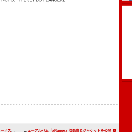
、P-CHO、THE JET BOY BANGERZ
トラックなど
DISH//、ニューアルバム『aRange』収録曲＆ジャケットを公開