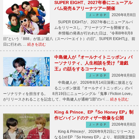
SUPER EIGHT、2027年春にニューアル
バム発売＆アリーナツアー開催
2026年8月8日
Ｊ－ＰＯＰ
SUPER EIGHTが、2027年春にニューアルバ
ムをリリースし、アリーナツアーを開催する。
本情報の発表が行われた日は、“令和8年8月8
日”という「888」が並ぶ“超八（スーパーエイト）の日”。SUPER EIGHTは、前
日に行われ …
続きを読む
中島健人が『オールナイトニッポン』パ
ーソナリティ、人生相談を受け『遊戯
王』の話をするコーナーも
2026年8月8日
Ｊ－ＰＯＰ
中島健人が、2026年8月14日深夜に放送とな
るニッポン放送『オールナイトニッポン』のパ
ーソナリティを担当する。 8月19日にニューシングル『鬼事 / Fiction Love』
がリリースされることを記念して、中島健人が通称“1部”のパ …
続きを読む
King & Prince、EP『So Honey EP』制
作ビハインドのティザー映像を公開
2026年8月8日
Ｊ－ＰＯＰ
King & Princeが、2026年9月2日にリリースと
なる1st EP『So Honey EP』より、初回限定盤B