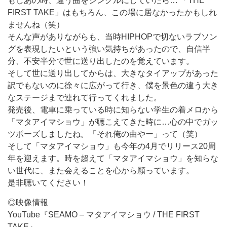
もしあの時、違う曲をシングルにしていたら… 「THE
FIRST TAKE」はもちろん、この場に居なかったかもしれ
ませんね（笑）
そんな声がありながらも、当時HIPHOPで切ないラブソン
グを表現したいという強い気持ちがあったので、自信半
分、不安半分で世に送り出したのを覚えています。
そして世に送り出してからは、大きなタイアップがあった
訳でもないのに徐々に広がって行き、僕を景色の違う大き
なステージまで連れて行ってくれました。
発売後、電車に乗っている時に知らない学生の着メロから
「マタアイマショウ」が聴こえてきた時に…心の中でガッ
ツポーズしましたね。「それ俺の曲やー」って（笑）
そして「マタアイマショウ」も今年の4月でリリース20周
年を迎えます。時を超えて「マタアイマショウ」を知らな
い世代に、また会えることを心から願っています。
是非聴いてください！
◎映像情報
YouTube『SEAMO – マタアイマショウ / THE FIRST
TAKE』