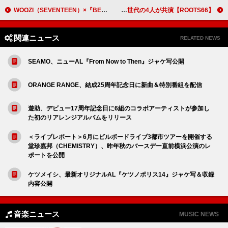
WOOZI（SEVENTEEN）×『BEASTARS』板垣巴留のスペシャル対談動画が公開
【ROOTS66】スペシャルコラボ企画のショートムービー撮影、丙午世代の4人が共演
関連ニュース
RELATED NEWS
SEAMO、ニューAL『From Now to Then』ジャケ写公開
ORANGE RANGE、結成25周年記念日に新曲＆特別番組を配信
遊助、デビュー17周年記念日に6組のコラボアーティストが参加し
た初のリアレンジアルバムをリリース
＜ライブレポート＞6月にビルボードライブ3都市ツアーを開催する
堂珍嘉邦（CHEMISTRY）、昨年秋のバースデー直前横浜公演のレ
ポートを公開
ケツメイシ、最新オリジナルAL『ケツノポリス14』ジャケ写＆収録
内容公開
音楽ニュース
MUSIC NEWS