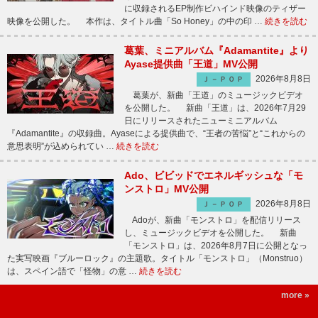
に収録されるEP制作ビハインド映像のティザー
映像を公開した。 本作は、タイトル曲「So Honey」の中の印 …
続きを読む
葛葉、ミニアルバム『Adamantite』より
Ayase提供曲「王道」MV公開
2026年8月8日
Ｊ－ＰＯＰ
葛葉が、新曲「王道」のミュージックビデオ
を公開した。 新曲「王道」は、2026年7月29
日にリリースされたニューミニアルバム
『Adamantite』の収録曲。Ayaseによる提供曲で、“王者の苦悩”と“これからの
意思表明”が込められてい …
続きを読む
Ado、ビビッドでエネルギッシュな「モ
ンストロ」MV公開
2026年8月8日
Ｊ－ＰＯＰ
Adoが、新曲「モンストロ」を配信リリース
し、ミュージックビデオを公開した。 新曲
「モンストロ」は、2026年8月7日に公開となっ
た実写映画『ブルーロック』の主題歌。タイトル「モンストロ」（Monstruo）
は、スペイン語で「怪物」の意 …
続きを読む
more »