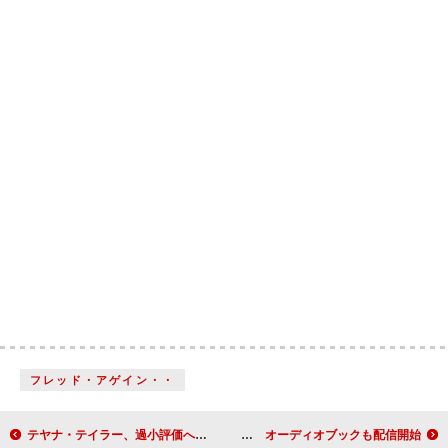
フレッド・アゲイン・・
テヤナ・テイラー、過小評価への失望で音楽活動から距離を置いていたと語る「みんなに“ばかげている”と言われた」
ひろゆきの対談連載、電子書籍3冊を同時発売 オーディオブックも配信開始