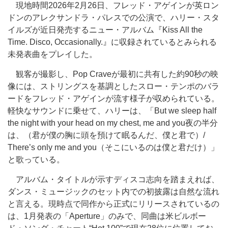
現地時間2026年2月26日、フレッド・アゲインが英ロン
ドンのアレクサンドラ・パレスでの公演で、ハリー・スタ
イルズが近日発売するニュー・アルバム『Kiss All the
Time. Disco, Occasionally.』に収録されているとみられる
未発表曲をプレイした。
観客が撮影し、Pop Craveが最初に共有した約90秒の映
像には、ストリングスを基調としたスロー・テンポのバラ
ードをフレッド・アゲインが流す様子が収められている。
軽快なサウンドに乗せて、ハリーは、「But we sleep half
the night with your head on my chest, me and you夜の半分
は、（君が僕の胸に頭を預けて眠るんだ、僕と君で）/
There’s only me and you（そこにいるのは僕と君だけ）」
と歌っている。
アルバム・タイトルが示すディスコ志向を踏まえれば、
ダンス・ミュージックのセット内での初披露は自然な流れ
と言える。現時点で同作から正式にリリースされているの
は、1月発表の「Aperture」のみで、同曲は米ビルボー