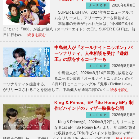
2026年8月8日
Ｊ－ＰＯＰ
SUPER EIGHTが、2027年春にニューアルバ
ムをリリースし、アリーナツアーを開催する。
本情報の発表が行われた日は、“令和8年8月8
日”という「888」が並ぶ“超八（スーパーエイト）の日”。SUPER EIGHTは、前
日に行われ …
続きを読む
中島健人が『オールナイトニッポン』パ
ーソナリティ、人生相談を受け『遊戯
王』の話をするコーナーも
2026年8月8日
Ｊ－ＰＯＰ
中島健人が、2026年8月14日深夜に放送とな
るニッポン放送『オールナイトニッポン』のパ
ーソナリティを担当する。 8月19日にニューシングル『鬼事 / Fiction Love』
がリリースされることを記念して、中島健人が通称“1部”のパ …
続きを読む
King & Prince、EP『So Honey EP』制
作ビハインドのティザー映像を公開
2026年8月8日
Ｊ－ＰＯＰ
King & Princeが、2026年9月2日にリリースと
なる1st EP『So Honey EP』より、初回限定盤B
に収録されるEP制作ビハインド映像のティザー
映像を公開した。 本作は、タイトル曲「So Honey」の中の印 …
続きを読む