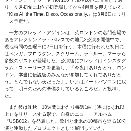
ド・ソング・チャート“Hot 100”で現在28位に位置してお
り、今月初旬に1位で初登場してから4週目を迎えている。
『Kiss All the Time. Disco, Occasionally.』は3月6日にリリ
ース予定だ。
一方のフレッド・アゲインは、英ロンドンの名門会場で
あるアレクサンドラ・パレスでの地元2公演を開催中で、
現地時間の金曜日に2日目を行う。木曜に行われた初日に
はベンガ、フロウダン、スクリーム、ラ・ルー、マーラら
多数のゲストが登場した。公演後にフレッドはインスタグ
ラム・ストーリーズを更新し、「今夜はありがとう、ロン
ドン。本当に伝説級のみんなが参加してくれてありがと
う。とんでもない夜だったよ。いまはノートパソコンに戻
って、明日のための準備をしているところだ」と投稿し
た。
また彼は昨秋、10週間にわたり毎週1曲（時にはそれ以
上）をリリースする形で、自身のニュー・アルバム
『USB002』を発表した。欧州と北米の10都市を巡る10公
演と連動したプロジェクトとして展開していた。