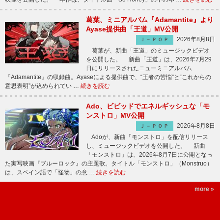
葛葉、ミニアルバム『Adamantite』より
Ayase提供曲「王道」MV公開
2026年8月8日
Ｊ－ＰＯＰ
葛葉が、新曲「王道」のミュージックビデオ
を公開した。 新曲「王道」は、2026年7月29
日にリリースされたニューミニアルバム
『Adamantite』の収録曲。Ayaseによる提供曲で、“王者の苦悩”と“これからの
意思表明”が込められてい …
続きを読む
Ado、ビビッドでエネルギッシュな「モ
ンストロ」MV公開
2026年8月8日
Ｊ－ＰＯＰ
Adoが、新曲「モンストロ」を配信リリース
し、ミュージックビデオを公開した。 新曲
「モンストロ」は、2026年8月7日に公開となっ
た実写映画『ブルーロック』の主題歌。タイトル「モンストロ」（Monstruo）
は、スペイン語で「怪物」の意 …
続きを読む
more »