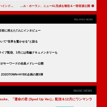
ド映像を公開
ナイル・ホーラン、ニューAL完成を報告＆一部音源公開
RELATED NEWS
動を目前に控えた7人にインタビュー
ついて“世界を驚かせる”と語る
独占ライブ配信、3月には長編ドキュメンタリーも
昼と夜”がキーワードの名曲メドレー公開
OZOTOWN×HYBE企画の第5弾
MUSIC NEWS
nosuke、「運命の君 (Sped Up Ver.)」配信＆12月にワンマンラ