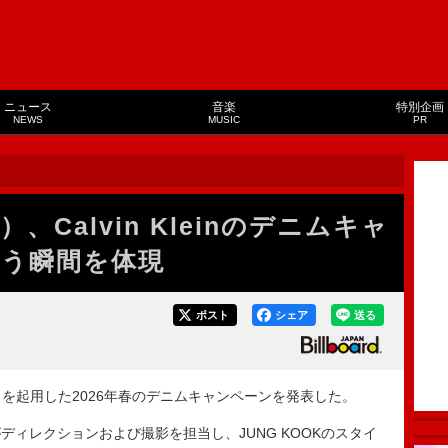
ニュース
音楽
特別企画
NEWS
MUSIC
PR
S）、Calvin Kleinのデニムキャ
いう瞬間を体現
ポスト
シェア
送る
K（BTS）を起用した2026年春のデニムキャンペーンを発表した。
ィレクションおよび撮影を担当し、JUNG KOOKのスタイ