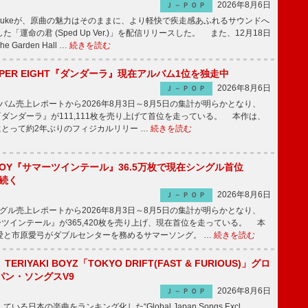
2026年8月6日
Ｊ－ＰＯＰ
nnosukeが、原曲の魅力はそのままに、より軽快で疾走感あふれるサウンドへ
「運命の君 (Sped Up Ver.)」を配信リリースした。 また、12月18日
Garden Hall …
続きを読む
PER EIGHT『ダンダーラ』現在アルバム1位を独走中
2026年8月6日
Ｊ－ＰＯＰ
ム売上レポートから2026年8月3日～8月5日の集計が明らかとなり、
GHT『ダンダーラ』が111,111枚を売り上げて首位を走っている。 本作は、
HTにとって約2年ぶりのフィジカルリリー …
続きを読む
JOY『サマーツインテール』36.5万枚で現在シングル首位
が続く
2026年8月6日
Ｊ－ＰＯＰ
ル売上レポートから2026年8月3日～8月5日の集計が明らかとなり、
ーツインテール』が365,420枚を売り上げ、現在首位を走っている。 本
愛と市原愛弓がダブルセンターを務めるサマーソング。 …
続きを読む
RIYAKI BOYZ「TOKYO DRIFT(FAST & FURIOUS)」グロ
パン・ソングスV9
2026年8月6日
Ｊ－ＰＯＰ
日本の楽曲をランキング化した“Global Japan Songs Excl.