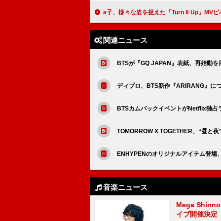
a子、様々な姿を捉えた「Turn It Up」MVビハイン
関連ニュース
BTSが『GQ JAPAN』表紙、再始
ディプロ、BTS新作『ARIRANG』に
BTSカムバックイベントがNetflix
TOMORROW X TOGETHER、“
ENHYPENのオリジナルアイテム登場、Z
音楽ニュース
Mega Shin
イブ開催決定