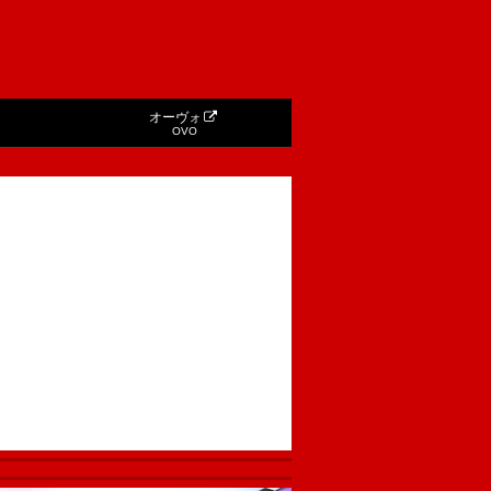
オーヴォ
OVO