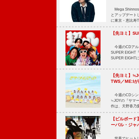
Mega Shi
とアップデートした
に東京・恵比寿The 
【先ヨミ】SU
今週のCDアルバ
SUPER EI
SUPER EIG
【先ヨミ】≒
TWS／ME:I
今週のCDシング
≒JOYの『サマ
作は、天野香乃
【ビルボード】TE
ーバル・ジャ
世界でヒットしている