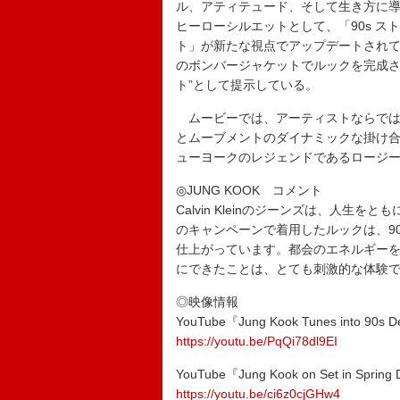
ル、アティテュード、そして生き方に
ヒーローシルエットとして、「90s 
ト」が新たな視点でアップデートされて
のボンバージャケットでルックを完成さ
ト”として提示している。
ムービーでは、アーティストならでは
とムーブメントのダイナミックな掛け
ューヨークのレジェンドであるロージ
◎JUNG KOOK コメント
Calvin Kleinのジーンズは、人
のキャンペーンで着用したルックは、9
仕上がっています。都会のエネルギー
にできたことは、とても刺激的な体験
◎映像情報
YouTube『Jung Kook Tunes into 90s De
https://youtu.be/PqQi78dl9EI
YouTube『Jung Kook on Set in Spring D
https://youtu.be/ci6z0cjGHw4