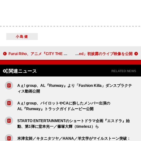
小島健
Furui Riho、アニメ『CITY THE ANIMATION』OP主題歌「Hello」ライブ映像を公開
ミンホ（SHINee）、日本ソロ曲「Sunkissed」初披露のライブ映像を公開
関連ニュース
RELATED NEWS
Aぇ! group、AL『Runway』より「Fashion Killa」ダンスプラクテ
ィス動画公開
Aぇ! group、パイロットやCAに扮したメンバー出演の
AL『Runway』トラックガイドムービー公開
STARTO ENTERTAINMENTのショートドラマ企画『エスドラ』始
動、第1弾に堂本光一／篠塚大輝（timelesz）ら
米津玄師／キタニタツヤ／HANA／羊文学がマイルストーン突破：