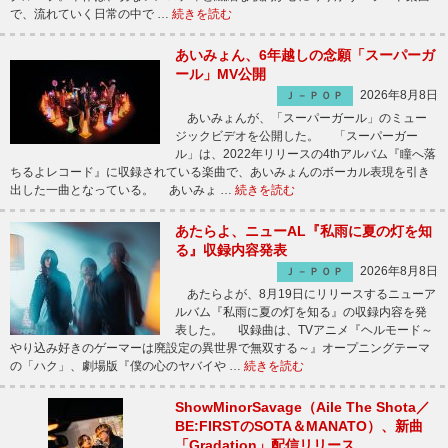
で、流れていく日常の中で …
続きを読む
あいみょん、6年越しの念願「スーパーガ
ール」MV公開
2026年8月8日
Ｊ－ＰＯＰ
あいみょんが、「スーパーガール」のミュー
ジックビデオを公開した。 「スーパーガー
ル」は、2022年リリースの4thアルバム『瞳へ落
ちるよレコード』に収録されている楽曲で、あいみょんのボーカル表現を引き
出した一曲となっている。 あいみょ …
続きを読む
あたらよ、ニューAL『私雨に夏の灯を知
る』収録内容発表
2026年8月8日
Ｊ－ＰＯＰ
あたらよが、8月19日にリリースするニューア
ルバム『私雨に夏の灯を知る』の収録内容を発
表した。 収録曲は、TVアニメ『ヘルモード～
やり込み好きのゲーマーは廃設定の異世界で無双する～』オープニングテーマ
の「ハク」、劇場版『僕の心のヤバイや …
続きを読む
ShowMinorSavage（Aile The Shota／
BE:FIRSTのSOTA＆MANATO）、新曲
「Gradation」配信リリース