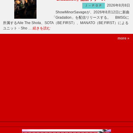
2026年8月8日
Ｊ－ＰＯＰ
ShowMinorSavageが、2026年8月12日に新曲
「Gradation」を配信リリースする。 BMSGに
所属するAile The Shota、SOTA（BE:FIRST）、MANATO（BE:FIRST）による
ユニット・Sho …
続きを読む
more »