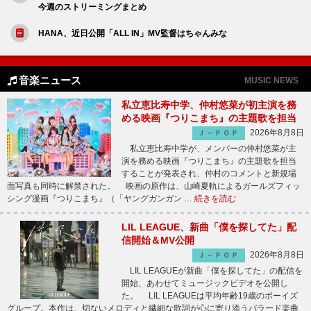
今週のストリーミングまとめ
HANA、近日公開「ALL IN」MV監督はちゃんみな
音楽ニュース
MUSIC NEWS
私立恵比寿中学、仲村悠菜が初主演を務
める映画『つりこまち』の主題歌を担当
2026年8月8日
Ｊ－ＰＯＰ
私立恵比寿中学が、メンバーの仲村悠菜が主
演を務める映画『つりこまち』の主題歌を担当
することが発表され、仲村のコメントと新規場
面写真も同時に解禁された。 映画の原作は、山崎夏軌によるガールズフィッ
シング漫画『つりこまち』（「ヤングガンガン …
続きを読む
LIL LEAGUE、新曲「僕を探してた」配
信開始＆MV公開
2026年8月8日
Ｊ－ＰＯＰ
LIL LEAGUEが新曲「僕を探してた」の配信を
開始、あわせてミュージックビデオを公開し
た。 LIL LEAGUEは平均年齢19歳のボーイズ
グループ。本作は、切ないメロディと繊細な歌詞が心に寄り添うバラード楽曲