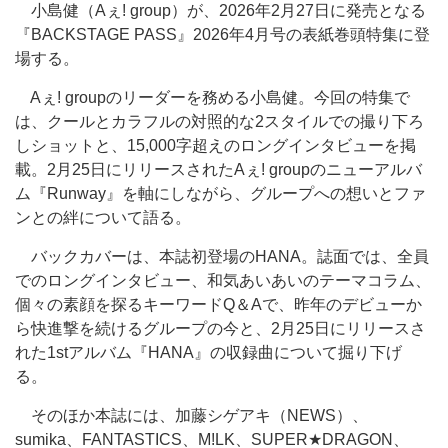
小島健（Aぇ! group）が、2026年2月27日に発売となる
『BACKSTAGE PASS』2026年4月号の表紙巻頭特集に登
場する。
Aぇ! groupのリーダーを務める小島健。今回の特集で
は、クールとカラフルの対照的な2スタイルでの撮り下ろ
しショットと、15,000字超えのロングインタビューを掲
載。2月25日にリリースされたAぇ! groupのニューアルバ
ム『Runway』を軸にしながら、グループへの想いとファ
ンとの絆について語る。
バックカバーは、本誌初登場のHANA。誌面では、全員
でのロングインタビュー、和気あいあいのテーマコラム、
個々の素顔を探るキーワードQ＆Aで、昨年のデビューか
ら快進撃を続けるグループの今と、2月25日にリリースさ
れた1stアルバム『HANA』の収録曲について掘り下げ
る。
そのほか本誌には、加藤シゲアキ（NEWS）、
sumika、FANTASTICS、M!LK、SUPER★DRAGON、