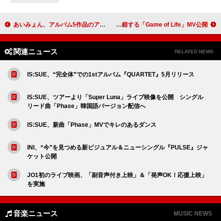
あいみょん、アルバム5作品のアナログ盤をリリース
yousti（小林由依）、ゲームの世界観×ダンスシーンが交錯する「Game of Life」MV公開
関連ニュース
RELATED NEWS
IS:SUE、“完全体”での1stアルバム『QUARTET』5月リリース
IS:SUE、ツアーより「Super Luna」ライブ映像を公開 シングル
リード曲「Phase」韓国語バージョン配信へ
IS:SUE、新曲「Phase」MVでキレのあるダンス
INI、“今”を見つめる新ビジュアル＆ニューシングル『PULSE』ジャ
ケット公開
JO1初のライブ映画、「副音声付き上映」＆「発声OK！応援上映」
を実施
音楽ニュース
MUSIC NEWS