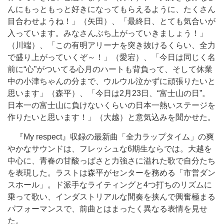
んにもっともっと好きになってもらえるように、たくさん
目合わせようね！」（矢田）、「最終日、とても気合いが
入っています。みなさんぶち上がっていきましょう！」
（川端）、「この有明アリーナを突き抜けるくらい、全力
で盛り上がっていくぞ～！」（愛宕）、「今日は同じく名
前に“心”がついてる心月のハートも背負って、そして休業
中の小津ちゃんの分まで、ウルウル泣かずに頑張りたいと
思います」（森平）、「今日は2月23日、“富士山の日”。
日本一の富士山に負けないくらいの日本一熱いステージを
作りたいと思います！」（大越）と意気込みを聞かせた。
『My respect』収録の最新曲「全力ラップタイム」の爽
やかなサウンドは、フレッシュな6期生ならでは。大越を
中心に、青春の甘酸っぱさと力強さに溢れた歌で自分たち
を表現した。ラストは森平がセンターを務める「市営ダン
スホール」。ド派手なライティングと4つ打ちのリズムに
乗って歌い、インダストリアルな間奏を挟んで興奮極まる
パフォーマンスで、前曲とはまったく異なる表情を見せ
た。