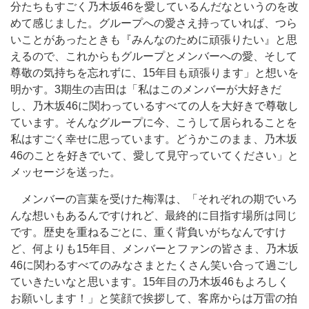
分たちもすごく乃木坂46を愛しているんだなというのを改
めて感じました。グループへの愛さえ持っていれば、つら
いことがあったときも『みんなのために頑張りたい』と思
えるので、これからもグループとメンバーへの愛、そして
尊敬の気持ちを忘れずに、15年目も頑張ります」と想いを
明かす。3期生の吉田は「私はこのメンバーが大好きだ
し、乃木坂46に関わっているすべての人を大好きで尊敬し
ています。そんなグループに今、こうして居られることを
私はすごく幸せに思っています。どうかこのまま、乃木坂
46のことを好きでいて、愛して見守っていてください」と
メッセージを送った。
メンバーの言葉を受けた梅澤は、「それぞれの期でいろ
んな想いもあるんですけれど、最終的に目指す場所は同じ
です。歴史を重ねるごとに、重く背負いがちなんですけ
ど、何よりも15年目、メンバーとファンの皆さま、乃木坂
46に関わるすべてのみなさまとたくさん笑い合って過ごし
ていきたいなと思います。15年目の乃木坂46もよろしく
お願いします！」と笑顔で挨拶して、客席からは万雷の拍