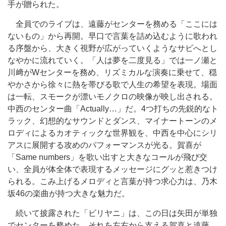
手が贈られた。
全員でのライブは、遠藤がセンターを務める「ここには
ないもの」から再開。早口で言葉を詰め込むように歌われ
る序盤から、大きく視野が広がっていくようなサビへとし
なやかに流れていく。「人は夢を二度見る」では一ノ瀬と
川﨑がWセンターを務め、リズミカルな演奏に乗せて、穏
やかさから徐々に熱を帯びる歌で人生の希望を表現。場面
は一転、スモークが漂いモノクロの映像が映し出される。
中西のセンター曲「Actually…」だ。4つ打ちの先鋭的なト
ラック、幻想的なサウンドとダンス、マイナートーンのメ
ロディによるカオティックな世界観を、中西を中心にシリ
アスに展開する攻めのパフォーマンスが光る。賀喜が
「Same numbers」を歌い出すと大きなコールが飛び交
い、全員が体全体で表現するメッセージにグッと惹きつけ
られる。こみ上げるメロディと言葉が持つ求心力は、乃木
坂46の楽曲が持つ大きな魅力だ。
続いて披露された「ビリヤニ」は、この日は矢田が単独
でセンターを務めた。それを左右から支える賀喜と遠藤、