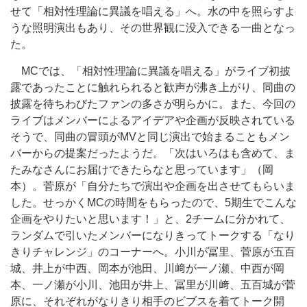
せて「相対性理論に異議を唱える」へ。水の中を照らすよ
うな照明演出もあり、その世界観に没入できる一曲となっ
た。
MCでは、「相対性理論に異議を唱える」がライブ初披
露であったことに触れられると歓声が沸き上がり、同曲の
披露を待ちわびたファンの多さが明らかに。また、今回の
ライブはメンバーによるアイデアや企画が反映されている
そうで、同曲の冒頭がMVと同じ演出で始まることもメン
バーからの提案だったようだ。「次はいろはも含めて、ま
たみなさんにお届けできたらなと思っています」（岡
本）。菅原が「自分たちで演出や企画を出させてもらいま
した。せっかくMCの時間をもらったので、5期生でこんな
企画をやりたいと思います！」と、2チームに分かれて、
ランダムで引いたメンバーになりきってトークする「なり
きりチャレンジ」のコーナーへ。小川が冨里、菅原が五百
城、井上が中西、岡本が池田、川﨑が一ノ瀬、中西が岡
本、一ノ瀬が小川、池田が井上、冨里が川﨑、五百城が菅
原に、それぞれがなりきり相手のビブスを着てトーク開