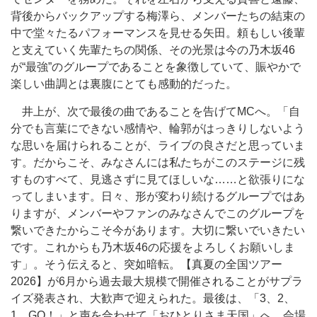
背後からバックアップする梅澤ら、メンバーたちの結束の
中で堂々たるパフォーマンスを見せる矢田。頼もしい後輩
と支えていく先輩たちの関係、その光景は今の乃木坂46
が“最強”のグループであることを象徴していて、賑やかで
楽しい曲調とは裏腹にとても感動的だった。
井上が、次で最後の曲であることを告げてMCへ。「自
分でも言葉にできない感情や、輪郭がはっきりしないよう
な思いを届けられることが、ライブの良さだと思っていま
す。だからこそ、みなさんには私たちがこのステージに残
すものすべて、見逃さずに見てほしいな……と欲張りにな
ってしまいます。日々、形が変わり続けるグループではあ
りますが、メンバーやファンのみなさんでこのグループを
繋いできたからこそ今があります。大切に繋いでいきたい
です。これからも乃木坂46の応援をよろしくお願いしま
す」。そう伝えると、突如暗転。【真夏の全国ツアー
2026】が6月から過去最大規模で開催されることがサプラ
イズ発表され、大歓声で迎えられた。最後は、「3、2、
1、GO！」と声を合わせて「おひとりさま天国」へ。会場