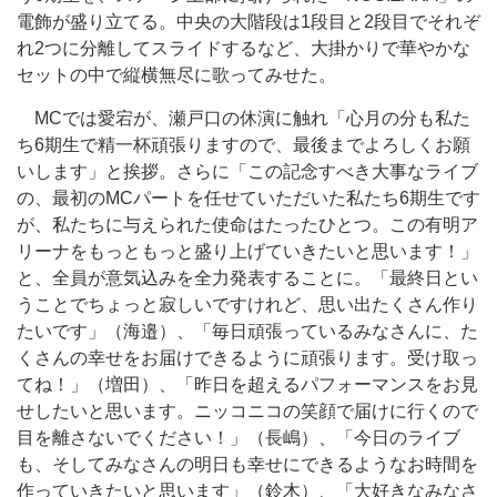
電飾が盛り立てる。中央の大階段は1段目と2段目でそれぞ
れ2つに分離してスライドするなど、大掛かりで華やかな
セットの中で縦横無尽に歌ってみせた。
MCでは愛宕が、瀬戸口の休演に触れ「心月の分も私た
ち6期生で精一杯頑張りますので、最後までよろしくお願
いします」と挨拶。さらに「この記念すべき大事なライブ
の、最初のMCパートを任せていただいた私たち6期生です
が、私たちに与えられた使命はたったひとつ。この有明ア
リーナをもっともっと盛り上げていきたいと思います！」
と、全員が意気込みを全力発表することに。「最終日とい
うことでちょっと寂しいですけれど、思い出たくさん作り
たいです」（海邉）、「毎日頑張っているみなさんに、た
くさんの幸せをお届けできるように頑張ります。受け取っ
てね！」（増田）、「昨日を超えるパフォーマンスをお見
せしたいと思います。ニッコニコの笑顔で届けに行くので
目を離さないでください！」（長嶋）、「今日のライブ
も、そしてみなさんの明日も幸せにできるようなお時間を
作っていきたいと思います」（鈴木）、「大好きなみなさ