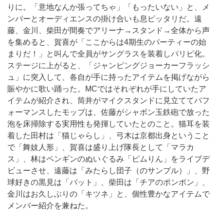
りに。「意地なんか張ってちゃ」「もったいない」と、メ
ンバーとオーディエンスの掛け合いも息ピッタリだ。遠
藤、金川、柴田が間奏でアリーナ→スタンド→全体から声
を集めると、賀喜が「ここからは4期生のパーティーの始
まりだ！」と叫んで全員がサングラスを装着しパリピ化。
ステージに上がると、「ジャンピングジョーカーフラッシ
ュ」に突入して、各自が手に持ったアイテムを掲げながら
賑やかに歌い踊った。MCではそれぞれが手にしていたア
イテムが紹介され、筒井がマイクスタンドに見立ててパフ
ォーマンスしたモップは、佐藤がシャボン玉鉄砲で放った
泡を床掃除する実用性も発揮していたとのこと。猫耳を装
着した田村は「猫じゃらし」、弓木は京都出身ということ
で「舞妓人形」、賀喜は盛り上げ隊長として「マラカ
ス」、林はペンギンのぬいぐるみ「ピムりん」をライブデ
ビューさせ、遠藤は「みたらし団子（のサンプル）」、野
球好きの黒見は「バット」、柴田は「チアのポンポン」、
金川はお久しぶりの「キツネ」と、個性豊かなアイテムで
メンバー紹介を兼ねた。