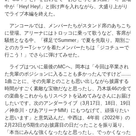
中が「Hey! Hey!」と掛け声を入れながら、大盛り上がり
でライブ本編を終えた。
アンコールでは、メンバーたちがスタンド席のあちこち
に登場。アリーナにはトロッコに乗って歌うなど、客席が
騒然となる中、「裸足でSummer」で夏を先取り。期別ご
とのカラーTシャツを着たメンバーたちは「ジコチューで
行こう！」でさらに弾けてみせた。
ライブはついに最後のMCへ。岡本は「今回は卒業され
た先輩のポジションに入ることも多かったんですけど……
1曲ごとに、その先輩とのことも思い出しながら披露する
時間がすごく素敵な宝物だなと思ったし、乃木坂46の全て
の楽曲をこれからもリスペクトを込めてみなさんにお届け
したいです。次のアンダーライブ（3月17日、18日、19日
／神奈川・ぴあアリーナMM）にもつなげて、頑張りたい
と思います」と意気込んだ。中西は、4年前（2022年）の
2月23日が5期生のお披露目の日だったことを振り返り、
「本当にみんな強くなったなと思ったし、でっかくなった