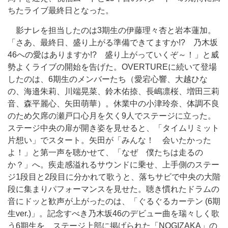
ちたライブ最終日となった。
影ナレを担当したのは3期生の伊藤理々杏と岩本蓮加。
「さあ、最終日、盛り上がる準備できてますか!? 乃木坂
46への愛はありますか!? 盛り上がっていくぞ～！」と威
勢よくライブの開始を告げた。OVERTUREに続いて登場
したのは、6期生のメンバーたち（愛宕心響、大越ひな
の、海邉朱莉、川端晃菜、鈴木佑捺、長嶋凛桜、増田三莉
音、森平麗心、矢田萌華）。休業中の小津玲奈、体調不良
のため欠席の瀬戸口心月を欠く9人でステージに立った。
ステージ中央の扉が開き姿を見せると、「タイムリミット
片想い」でスタート。矢田が「みんな！ 会いたかった
よ！」と第一声を聴かせて、「なぜ 僕たちは走るの
か？」へ。疾走感溢れるサウンドに乗せ、上手側のステー
ジ1段目と2段目に分かれて歌うと、落ちサビで中央の大階
段に集まりパフォーマンスを見せた。聴き慣れたドラムの
音にドッと歓声が上がったのは、「ぐるぐるカーテン (6期
生ver.)」。記念すべき乃木坂46のデビュー曲を瑞々しく歌
う6期生を、ステージ上部に掲げられた「NOGIZAKA」の