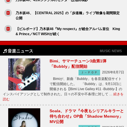
乃木坂46、【CENTRAL 2025】の「歩道橋」ライブ映像を期間限定
公開
【ビルボード】乃木坂46『My respect』が総合アルバム首位 King
& Prince／NCT WISHが続く
音楽ニュース
MUSIC NEWS
Bimi、サマーチューン3曲第1弾
「Bubbly」配信開始
2026年8月7日
Ｊ－ＰＯＰ
Bimiが、新曲「Bubbly」を各音楽配信サイト
で配信開始した。 「Bubbly」は、9月13日に
開催される【Bimi Live Galley #11 -Bubbly-】の
インスパイアソングとして制作された。日々の不安や不条理に対して …
続きを
読む
Soala、ドラマ『今夜もシリアルキラーと
待ち合わせ』OP曲「Shadow Memory」
MV公開