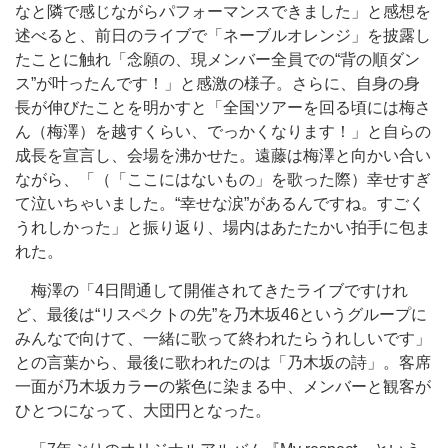
なと隣で感じながらパフォーマンスできました」と感想を
述べると、前日のライブで「ネーブルオレンジ」を披露し
たことに触れ「念願の、現メンバー全員での“背の順ダン
ス”が叶ったんです！」と感激の様子。さらに、自身の身
長が伸びたことを明かすと「全国ツアーを回る頃には梅さ
ん（梅澤）を越すくらい、でっかくなります！」と自らの
成長を宣言し、会場を沸かせた。遠藤は梅澤と向かい合い
ながら、「（「ここにはないもの」を歌った際）幸せすぎ
て泣いちゃいました。“幸せな涙”があるんですね。すごく
うれしかった」と振り返り、場内はあたたかい拍手に包ま
れた。
梅澤の「4日間通して開催されてきたライブですけれ
ど、最後は“リスペクトの先”を乃木坂46というグループに
みんなで向けて、一緒に歌って終われたらうれしいです」
との言葉から、最後に歌われたのは「乃木坂の詩」。客席
一面が乃木坂カラーの紫色に染まる中、メンバーと観客が
ひとつになって、大団円となった。