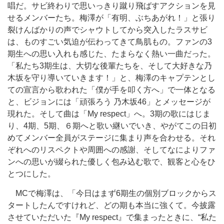
唱だ。サビ終わりで思いっきり蹴り飛ばすアクションを見
せるメンバーたち。梅澤が「有明、ぶちあがれ！」と張り
裂けんばかりの声でシャウトしてから突入したラスサビ
は、ものすごい気迫が伝わってきて鳥肌もの。ファンの3
期生への思い入れも感じた、たまらなく熱い一曲だった。
「私たち3期生は、大切な後輩たちを、そして大好きな乃
木坂を守り導いていきます！」と、梅澤のキャプテンとし
ての宣言から歌われた「僕が手を叩く方へ」で一体となる
と、ビジョンには「頑張ろう 乃木坂46」とメッセージが
現れた。そして曲は「My respect」へ。3期の歌にはじま
り、4期、5期、６期へと歌い継いでいき、やがてこの日初
めてメンバー全員がステージに集まり声を合わせる。それ
ぞれへのリスペクトや周囲への感謝、そしてなによりファ
ンへの思いが綴られた優しく包み込む歌で、観客と心をひ
とつにした。
MCで梅澤は、「今日はまず6期生の個別ブロックからス
タートしたんですけれど、どの期も本当に強くて。今披露
させていただいた『My respect』で集まったときに、“私た