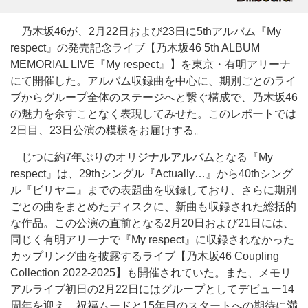
乃木坂46が、2月22日および23日に5thアルバム『My
respect』の発売記念ライブ【乃木坂46 5th ALBUM
MEMORIAL LIVE『My respect』】を東京・有明アリーナ
にて開催した。アルバム収録曲を中心に、期別ごとのライ
ブからグループ全体のステージへと繋ぐ構成で、乃木坂46
の魅力を余すことなく表現してみせた。このレポートでは
2日目、23日公演の模様をお届けする。
じつに約7年ぶりのオリジナルアルバムとなる『My
respect』は、29thシングル『Actually…』から40thシング
ル『ビリヤニ』までの表題曲を収録しており、さらに期別
ごとの曲をまとめたディスクに、新曲も収録された総括的
な作品。この公演の直前となる2月20日および21日には、
同じく有明アリーナで『My respect』に収録されなかった
カップリング曲を披露するライブ【乃木坂46 Coupling
Collection 2022-2025】も開催されていた。また、メモリ
アルライブ初日の2月22日にはグループとしてデビュー14
周年を迎え、祝福ムードと15年目のスタートへの期待に満