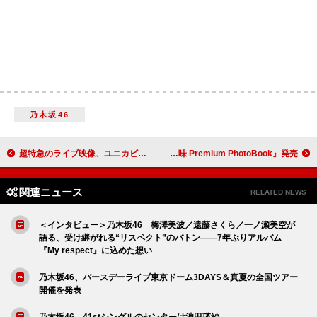
乃木坂46
超特急のライブ映像、ユニカビジョンで放映
THE ALFEE、フォトブック『君が生きる意味 Premium PhotoBook』発売
関連ニュース
RELATED NEWS
＜インタビュー＞乃木坂46 梅澤美波／遠藤さくら／一ノ瀬美空が
語る、受け継がれる“リスペクト”のバトン――7年ぶりアルバム
『My respect』に込めた想い
乃木坂46、バースデーライブ東京ドーム3DAYS＆真夏の全国ツアー
開催を発表
乃木坂46、41stシングルのセンターは池田瑛紗