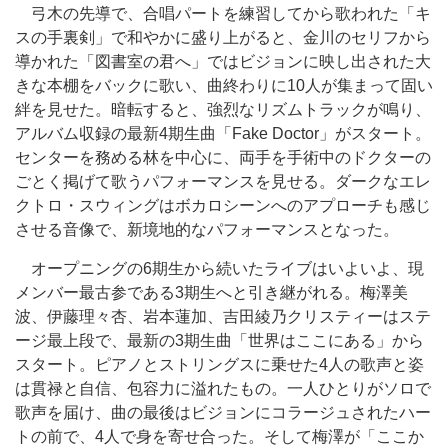
弓木の先導で、合唱パートを練習してから歌われた「キ
スの手裏剣」で和やかに盛り上がると、金川のセリフから
導かれた「図書室の君へ」ではビジョンに映し出された大
きな本棚をバックに歌い、曲終わりに10人が集まって固い
絆を見せた。暗転すると、強烈なリズムトラックが鳴り、
アルバム収録の最新4期生曲「Fake Doctor」がスタート。
センターを務める林を中心に、両手を手術中のドクターの
ごとく掲げて歌うパフォーマンスを見せる。ダークなエレ
クトロ・スウィングはボカロシーンへのアプローチも感じ
させる音像で、新境地的なパフォーマンスとなった。
オープニングの6期生から続いたライブはいよいよ、現
メンバー最古参である3期生へと引き継がれる。梅澤美
波、伊藤理々杏、岩本蓮加、吉田綾乃クリスティーはステ
ージ最上段で、最新の3期生曲「世界はここにある」から
スタート。ピアノとストリングスに乗せた4人の歌声と姿
は貫禄と自信、包容力に溢れたもの。一人ひとりがソロで
歌声を届け、曲の最後はビジョンにコラージュされたハー
トの前で、4人で身を寄せ合った。そして梅澤が「ここか