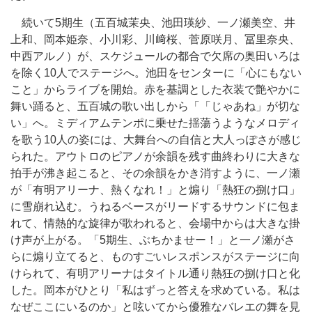
続いて5期生（五百城茉央、池田瑛紗、一ノ瀬美空、井
上和、岡本姫奈、小川彩、川﨑桜、菅原咲月、冨里奈央、
中西アルノ）が、スケジュールの都合で欠席の奥田いろは
を除く10人でステージへ。池田をセンターに「心にもない
こと」からライブを開始。赤を基調とした衣装で艶やかに
舞い踊ると、五百城の歌い出しから「「じゃあね」が切な
い」へ。ミディアムテンポに乗せた揺蕩うようなメロディ
を歌う10人の姿には、大舞台への自信と大人っぽさが感じ
られた。アウトロのピアノが余韻を残す曲終わりに大きな
拍手が沸き起こると、その余韻をかき消すように、一ノ瀬
が「有明アリーナ、熱くなれ！」と煽り「熱狂の捌け口」
に雪崩れ込む。うねるベースがリードするサウンドに包ま
れて、情熱的な旋律が歌われると、会場中からは大きな掛
け声が上がる。「5期生、ぶちかませー！」と一ノ瀬がさ
らに煽り立てると、ものすごいレスポンスがステージに向
けられて、有明アリーナはタイトル通り熱狂の捌け口と化
した。岡本がひとり「私はずっと答えを求めている。私は
なぜここにいるのか」と呟いてから優雅なバレエの舞を見