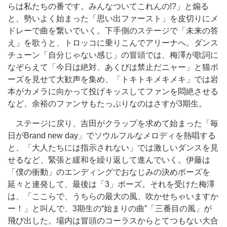
らは私たちの番です。みんなついてこれんの!?」と煽る
と、勢いよく始まった「思い出ファースト」を皮切りにメ
ドレーで曲を繋いでいく。下手側のステージで「未来の答
え」を歌うと、トロッコに乗りこんでアリーナへ。ダンス
チューン「自分じゃない感じ」の冒頭では、梅澤が歌詞に
なぞらえて「今日は絶対、あくびは禁止だニャー」と猫ポ
ーズを見せて大歓声を集め、「トキトキメキメキ」では岩
本がカメラに向かって投げキッスしてファンを悶絶させる
など、余裕のファンサもたっぷりなのはさすが3期生。
ステージに戻り、吉田がクラップを求めて始まった「毎
日がBrand new day」でソウルフルなメロディを熱唱する
と、「大人たちには指示されない」では激しいダンスを見
せるなど、緊張と緩和を繰り返して進んでいく。伊藤は
「僕の衝動」のエンディングでおなじみの決めポーズを
延々と連発して、最後は「3」ポーズ。それを受けた梅澤
は、「ここらで、うちらの最大の風、吹かせちゃいますか
ー！」と叫んで、3期生の“始まりの曲”「三番目の風」が
飛び出した。場内は冒頭のコーラスからとてつもない大合