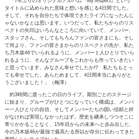
「7年ぶりのオリジナルアルバム『My respect』という
タイトルに込められた意味と想いを感じる4日間でした。
そして、それを自分たちで体現できたライブになったんじ
ゃないかなとは思います。いつだって、私たちからのリス
ペクトの矢印はいろんなところに向いていて、メンバー、
スタッフさん、そしてもちろんファンの皆さまにも。そし
て何より、ファンの皆さまからのリスペクトの先が、私た
ち乃木坂46でいられるように、メンバー１人ひとりでいら
れるように、そんなグループをこれからも作っていきたい
と思っています。みなさん幸せでしたか!? 私たちもとっ
ても幸せでした。あらためまして、4日間本当にありがと
うございました！」（梅澤）
約3時間に渡ったこの日のライブ。期別ごとのステージ
に始まり、グループがひとつになっていく構成は、メンバ
ー一人ひとりの自信、そしてメンバーたちの固い信頼と絆
がなければ実現しなかったはず。歴史を継承しつつそこに
寄りかかることなく、15年目からの未来へと歩み出した、
今の乃木坂46が最強で最高たる所以が存分に伝わってきた