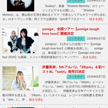
2026年8月7日
Ｊ－ＰＯＰ
Soalaが、新曲「Shadow Memory」のミュー
ジックビデオを公開した。 「Shadow
Memory」は、横山裕が主演を務めるドラマ『今夜もシリアルキラーと待ち合わ
せ』のオープニング曲。同ドラマは講談社『good!アフタヌーン …
続きを読む
yonige、全国ツアー【yonige tough
love tour】開催決定
2026年8月7日
Ｊ－ＰＯＰ
yonigeが、11月からの全国ツアー【yonige
tough love tour】の開催を発表した。 yonige
は、東名阪ワンマンツアー【yonige one man
tour 2026】を開幕。メジャー再契約後初のワンマンツアー …
続きを読む
伊藤美来、5thアルバム『39rpm』＆初ベ
ストAL『swirl』発売日決定
2026年8月7日
Ｊ－ＰＯＰ
伊藤美来が、5thアルバム『39rpm』とベスト
アルバム『swirl』を10月7日に同時発売すること
が決定した。 伊藤美来は今年アーティスト活
動10周年を迎える。『39rpm』というタイトルは、レコードの回転数を意味す
る「rpm」に、伊 …
続きを読む