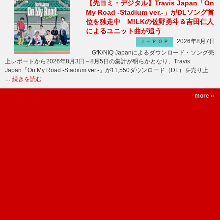
【先ヨミ・デジタル】Travis Japan「On
My Road -Stadium ver.-」がDLソング首
位を独走中 M!LKの佐野勇斗＆吉田仁人
によるユニット曲が追う
2026年8月7日
Ｊ－ＰＯＰ
GfK/NIQ Japanによるダウンロード・ソング売
上レポートから2026年8月3日～8月5日の集計が明らかとなり、Travis
Japan「On My Road -Stadium ver.-」が11,550ダウンロード（DL）を売り上
…
続きを読む
more »