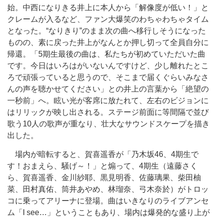
始。中西になりきる井上に本人から「解像度が低い！」と
クレームが入るなど、ファン大爆笑のわちゃわちゃタイム
となった。“なりきり”のまま次の曲へ移行しそうになった
ものの、素に戻った井上がなんとか押し切って全員自分に
帰還。「5期生最後の曲は、私たちが初めていただいた曲
です。今日はいろはがいないんですけど、少し離れたとこ
ろで頑張っていると思うので、そこまで届くぐらいみなさ
んの声を聴かせてください」との井上の言葉から「絶望の
一秒前」へ。眩い光が客席に放たれて、左右のビジョンに
はリリックが映し出される。ステージ前面に等間隔で並び
歌う10人の歌声が重なり、壮大なサウンドスケープを描き
出した。
場内が暗転すると、賀喜遥香が「乃木坂46、4期生で
す！おまえら、騒げ～！」と煽って、4期生（遠藤さく
ら、賀喜遥香、金川紗耶、黒見明香、佐藤璃果、柴田柚
菜、田村真佑、筒井あやめ、林瑠奈、弓木奈於）がトロッ
コに乗ってアリーナに登場。曲はいきなりのライブアンセ
ム「I see…」ということもあり、場内は爆発的な盛り上が