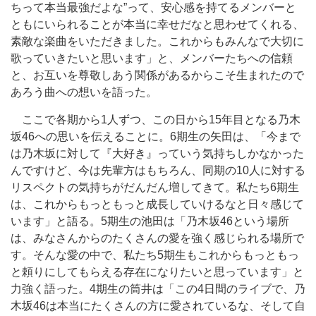
ちって本当最強だよな”って、安心感を持てるメンバーと
ともにいられることが本当に幸せだなと思わせてくれる、
素敵な楽曲をいただきました。これからもみんなで大切に
歌っていきたいと思います」と、メンバーたちへの信頼
と、お互いを尊敬しあう関係があるからこそ生まれたので
あろう曲への想いを語った。
ここで各期から1人ずつ、この日から15年目となる乃木
坂46への思いを伝えることに。6期生の矢田は、「今まで
は乃木坂に対して『大好き』っていう気持ちしかなかった
んですけど、今は先輩方はもちろん、同期の10人に対する
リスペクトの気持ちがだんだん増してきて。私たち6期生
は、これからもっともっと成長していけるなと日々感じて
います」と語る。5期生の池田は「乃木坂46という場所
は、みなさんからのたくさんの愛を強く感じられる場所で
す。そんな愛の中で、私たち5期生もこれからもっともっ
と頼りにしてもらえる存在になりたいと思っています」と
力強く語った。4期生の筒井は「この4日間のライブで、乃
木坂46は本当にたくさんの方に愛されているな、そして自