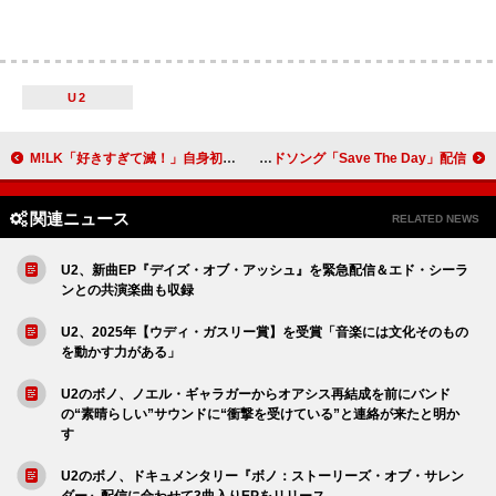
U2
M!LK「好きすぎて滅！」自身初のストリーミング累計1億回突破（2/25修正）
シザ、映画『私がビーバーになる時』エンドソング「Save The Day」配信
関連ニュース
RELATED NEWS
U2、新曲EP『デイズ・オブ・アッシュ』を緊急配信＆エド・シーラ
ンとの共演楽曲も収録
U2、2025年【ウディ・ガスリー賞】を受賞「音楽には文化そのもの
を動かす力がある」
U2のボノ、ノエル・ギャラガーからオアシス再結成を前にバンド
の“素晴らしい”サウンドに“衝撃を受けている”と連絡が来たと明か
す
U2のボノ、ドキュメンタリー『ボノ：ストーリーズ・オブ・サレン
ダー』配信に合わせて3曲入りEPをリリース