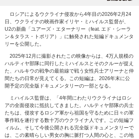
ロシアによるウクライナ侵攻から4年目の2026年2月24
日、ウクライナの映画作家イリヤ・ミハイルス監督が、
U2の新曲「ユアーズ・エターナリー（feat. エド・シーラ
ン＆タラス・トポリア）」に触発された短編ドキュメンタ
リーを公開した。
2025年12月に撮影されたこの映像からは、4万人規模の
ハルティヤ部隊に同行したミハイルスとそのクルーが捉え
た、ハルキウの戦争の最前線で戦う女性兵士アリーナと仲
間たちの日常が見えてくる。この短編は、2026年末に公
開予定の完全版ドキュメンタリーの一部となる。
ミハイルス監督は、「4年間にわたりウクライナはロシ
アの全面侵攻に抵抗してきました。ハルティヤ部隊の兵士
たちは、侵攻するロシア軍から祖国を守るために日々の軍
事作戦を遂行する数十万のウクライナ人です。この短編フ
ィルム、そして今後公開される完全版ドキュメンタリーで
は、この素晴らしい男女の胸に脈打つ人間の心と、この地