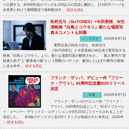
り公開する。約400作品のマンガを100以上の言語に翻訳し、計100万ページを
全世界に向けて期間限定で無料配信す …
続きを読む
松村北斗（SixTONES）×今田美桜、W主
演映画『白鳥とコウモリ』新たな場面写
真＆コメントも到着
2026年8月7日
Ｊ－ＰＯＰ
東野圭吾の同名小説を、松村北斗
（SixTONES）と今田美桜のW主演で実写化する
映画『白鳥とコウモリ』より、新たな場面写真が解禁された。 殺人事件の“容
疑者の息子”と“被害者の娘”という禁断のバディが、解決したはずの事件の真相
に迫る本作 …
続きを読む
フランク・ザッパ、デビュー作『フリー
ク・アウト!』60周年記念盤9/25リリース
決定
2026年8月7日
洋楽
フランク・ザッパのデビュー作『フリーク・
アウト!』の60周年記念として、5CD＋ブルーレ
イ・スーパー・デラックス・エディションが9月25日にリリースされることが
決定した。 全6枚のディスクに全105トラックが収録された本作は、2026年
…
続きを読む