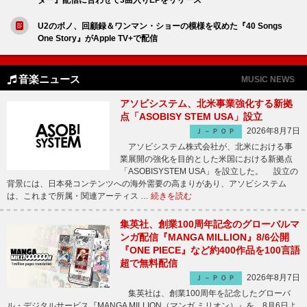
U2のボノ、回顧録＆ワンマン・ショーの模様を収めた『40 Songs
One Story』がApple TV+で配信
音楽ニュース
MUSIC NEWS
アソビシステム、北米事業強化する新拠
点「ASOBISY STEM USA」設立
2026年8月7日
Ｊ－ＰＯＰ
アソビシステム株式会社が、北米における事
業展開の強化を目的とした米国における新拠点
「ASOBISYSTEM USA」を設立した。 設立の
背景には、日本発コンテンツへの海外需要の高まりがあり、アソビシステム
は、これまで所属・関連アーティス …
続きを読む
集英社、創業100周年記念のグローバルマ
ンガ配信『MANGA MILLION』8/6公開
『ONE PIECE』など約400作品を100言語
超で無料配信
2026年8月7日
Ｊ－ＰＯＰ
集英社は、創業100周年を記念したグローバ
ル・デジタルサービス『MANGA MILLION（マンガ ミリオン）』を、8月6日よ