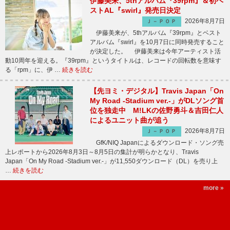
伊藤美来、5thアルバム『39rpm』＆初ベ
ストAL『swirl』発売日決定
2026年8月7日
Ｊ－ＰＯＰ
伊藤美来が、5thアルバム『39rpm』とベスト
アルバム『swirl』を10月7日に同時発売すること
が決定した。 伊藤美来は今年アーティスト活
動10周年を迎える。『39rpm』というタイトルは、レコードの回転数を意味す
る「rpm」に、伊 …
続きを読む
【先ヨミ・デジタル】Travis Japan「On
My Road -Stadium ver.-」がDLソング首
位を独走中 M!LKの佐野勇斗＆吉田仁人
によるユニット曲が追う
2026年8月7日
Ｊ－ＰＯＰ
GfK/NIQ Japanによるダウンロード・ソング売
上レポートから2026年8月3日～8月5日の集計が明らかとなり、Travis
Japan「On My Road -Stadium ver.-」が11,550ダウンロード（DL）を売り上
…
続きを読む
more »