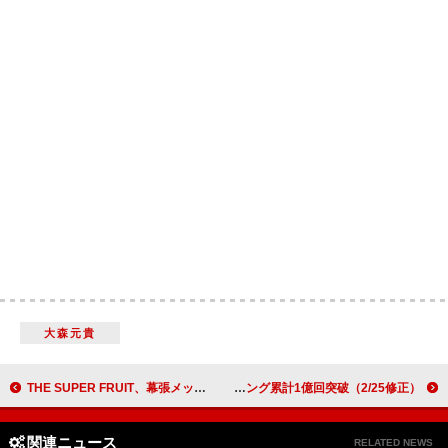
大森元貴
THE SUPER FRUIT、幕張メッセ公演より「サクラフレフレ」ライブ映像を公開
M!LK「好きすぎて滅！」自身初のストリーミング累計1億回突破（2/25修正）
関連ニュース
RELATED NEWS