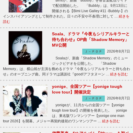
Bimiが、新曲「Bubbly」を各音楽配信サイト
で配信開始した。 「Bubbly」は、9月13日に
開催される【Bimi Live Galley #11 -Bubbly-】の
インスパイアソングとして制作された。日々の不安や不条理に対して …
続きを
読む
Soala、ドラマ『今夜もシリアルキラーと
待ち合わせ』OP曲「Shadow Memory」
MV公開
2026年8月7日
Ｊ－ＰＯＰ
Soalaが、新曲「Shadow Memory」のミュー
ジックビデオを公開した。 「Shadow
Memory」は、横山裕が主演を務めるドラマ『今夜もシリアルキラーと待ち合わ
せ』のオープニング曲。同ドラマは講談社『good!アフタヌーン …
続きを読む
yonige、全国ツアー【yonige tough
love tour】開催決定
2026年8月7日
Ｊ－ＰＯＰ
yonigeが、11月からの全国ツアー【yonige
tough love tour】の開催を発表した。 yonige
は、東名阪ワンマンツアー【yonige one man
tour 2026】を開幕。メジャー再契約後初のワンマンツアー …
続きを読む