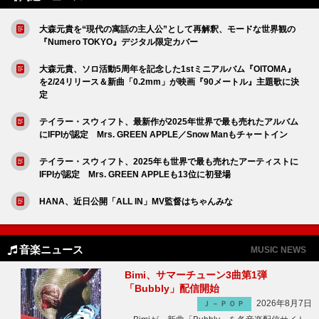
大森元貴を“現代の寓話の主人公”として再解釈、モードな世界観の
『Numero TOKYO』デジタル限定カバー
大森元貴、ソロ活動5周年を記念した1stミニアルバム『OITOMA』
を2/24リリース＆新曲「0.2mm」が映画『90メートル』主題歌に決
定
テイラー・スウィフト、最新作が2025年世界で最も売れたアルバム
にIFPIが認定 Mrs. GREEN APPLE／Snow Manもチャートイン
テイラー・スウィフト、2025年も世界で最も売れたアーティストに
IFPIが認定 Mrs. GREEN APPLEも13位に初登場
HANA、近日公開「ALL IN」MV監督はちゃんみな
音楽ニュース
MUSIC NEWS
Bimi、サマーチューン3曲第1弾
「Bubbly」配信開始
2026年8月7日
Ｊ－ＰＯＰ