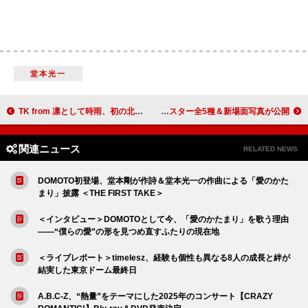
堂本光一
TK from 凛として時雨、初の北米ツアーで6都市へ
永瀬廉×吉川愛W主演映画『鬼の花嫁』、キャラクターポスター全5種＆新場面写真が公開
関連ニュース
RELATED NEWS
DOMOTO初登場、堂本剛が作詩＆堂本光一の作曲による「愛のかた
まり」披露 ＜THE FIRST TAKE＞
＜インタビュー＞DOMOTOとして今、「愛のかたまり」を歌う理由
――“僕らの愛”の形を見つめ直すふたりの現在地
＜ライブレポート＞timelesz、経験も個性も異なる8人の成長と絆が
結実した東京ドーム最終日
A.B.C-Z、“熱量”をテーマにした2025年のコンサート【CRAZY