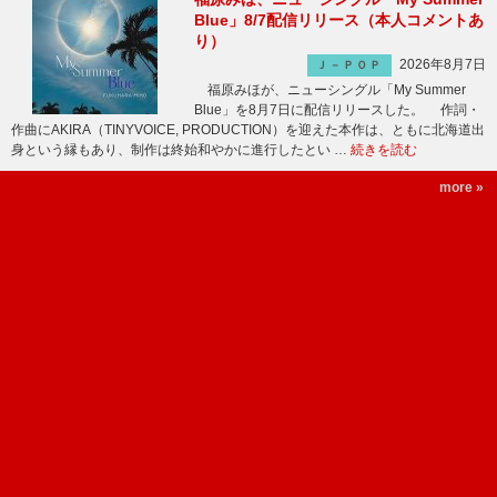
Blue」8/7配信リリース（本人コメントあ
り）
2026年8月7日
Ｊ－ＰＯＰ
福原みほが、ニューシングル「My Summer
Blue」を8月7日に配信リリースした。 作詞・
作曲にAKIRA（TINYVOICE, PRODUCTION）を迎えた本作は、ともに北海道出
身という縁もあり、制作は終始和やかに進行したとい …
続きを読む
more »