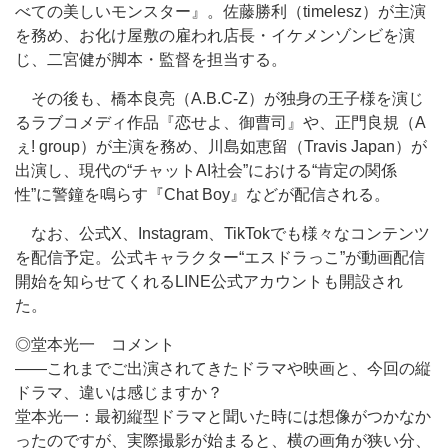
べての美しいモンスター』。佐藤勝利（timelesz）が主演
を務め、お化け屋敷の雇われ店長・イケメンゾンビを演
じ、二宮健が脚本・監督を担当する。
その後も、橋本良亮（A.B.C-Z）が独身の王子様を演じ
るラブコメディ作品『恋せよ、御曹司』や、正門良規（A
ぇ! group）が主演を務め、川島如恵留（Travis Japan）が
出演し、現代の“チャットAI社会”における“肯定の関係
性”に警鐘を鳴らす『Chat Boy』などが配信される。
なお、公式X、Instagram、TikTokでも様々なコンテンツ
を配信予定。公式キャラクター“エスドラっこ”が動画配信
開始を知らせてくれるLINE公式アカウントも開設され
た。
◎堂本光一 コメント
――これまでご出演されてきたドラマや映画と、今回の縦
ドラマ、違いは感じますか？
堂本光一：最初縦型ドラマと聞いた時には想像がつかなか
ったのですが、実際撮影が始まると、横の画角が狭い分、