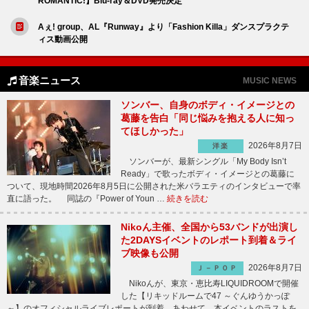
ROMANTIC!】Blu-ray＆DVD発売決定
Aぇ! group、AL『Runway』より「Fashion Killa」ダンスプラクテ
ィス動画公開
音楽ニュース
MUSIC NEWS
ソンバー、自身のボディ・イメージとの
葛藤を告白「同じ悩みを抱える人に知っ
てほしかった」
2026年8月7日
洋楽
ソンバーが、最新シングル「My Body Isn’t
Ready」で歌ったボディ・イメージとの葛藤に
ついて、現地時間2026年8月5日に公開された米バラエティのインタビューで率
直に語った。 同誌の『Power of Youn …
続きを読む
Nikoん主催、全国から53バンドが出演し
た2DAYSイベントのレポート到着＆ライ
ブ映像も公開
2026年8月7日
Ｊ－ＰＯＰ
Nikoんが、東京・恵比寿LIQUIDROOMで開催
した【リキッドルームで47 ～ぐんゆうかっぽ
～】のオフィシャルライブレポートが到着。あわせて、本イベントのラストを