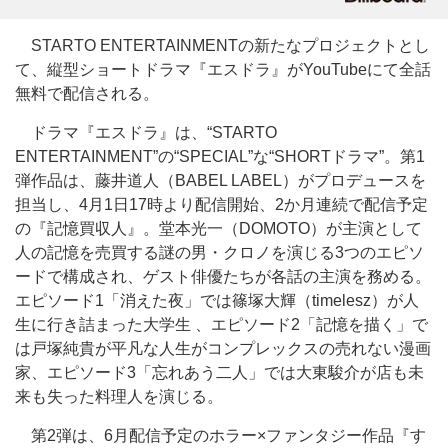
STARTO ENTERTAINMENTの新たなプロジェクトとし
て、縦型ショートドラマ『エスドラ』がYouTubeにて全話
無料で配信される。
ドラマ『エスドラ』は、“STARTO
ENTERTAINMENT”の“SPECIAL”な“SHORTドラマ”。第1
弾作品は、藤井道人（BABEL LABEL）がプロデュースを
担当し、4月1日17時より配信開始、2か月連続で配信予定
の『記憶買収人』。堂本光一（DOMOTO）が主演として
人の記憶を売買する謎の男・クロノを演じる3つのエピソ
ードで構成され、ゲスト俳優たちが各話の主演を務める。
エピソード1「消えた夜」では篠塚大輝（timelesz）が人
生に行き詰まった大学生 、エピソード2「記憶を描く」で
は戸塚純貴が平凡な人生がコンプレックスの売れない漫画
家、エピソード3「忘れあう二人」では大東駿介が店も未
来も失った料理人を演じる。
第2弾は、6月配信予定のホラー×ファンタジー作品『す