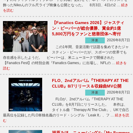
飾ったNikoんのフル尺ライブ映像も公開となった。 8月3日、4日の2 …
続き
を読む
【Fanatics Games 2026】ジャスティ
ン・ビーバーが総合優勝、賞金約1億
5,800万円をファンと慈善団体へ寄付
2026年8月7日
洋楽
この1年間、音楽活動で話題を集めてきたジャ
スティン・ビーバーだが、スポーツの世界でも
存在感を示したようだ。 ビーバーは、米ニューヨークで開催された
【Fanatics Fest】の特別企画『Fanatics Games』に出場し、NFLの …
続きを
読む
FLO、2ndアルバム『THERAPY AT THE
CLUB』8/7リリース＆収録曲MV公開
2026年8月7日
洋楽
FLOが、2ndアルバム『THERAPY AT THE
CLUB』を8月7日にリリースした。 本作は、
タイトル曲「Therapy At The Club」、UKで自己
最高位を記録したFLO単独名義のリード・シングル「Leak It」、フ …
続きを読
む
福原みほ、ニューシングル「My Summer