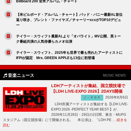
Billboard 200 全米アルバム・チャート
【米ビルボード・アルバム・チャート】バッド・バニー最新AL首位
返り咲き、ブレント・ファイヤズ／チャーリーxcxがTOP10デビュ
ー
テイラー・スウィフト最新ALより「オパライト」MV公開、英トー
ク番組共演の人気俳優らカメオ出演
テイラー・スウィフト、2025年も世界で最も売れたアーティストに
IFPIが認定 Mrs. GREEN APPLEも13位に初登場
音楽ニュース
MUSIC NEWS
LDHアーティストが集結、国立競技場で
【LDH LIVE-EXPO 2026】2DAYS開催
2026年8月6日
Ｊ－ＰＯＰ
LDH所属アーティストが集結する【LDH LIVE-
EXPO 2026 -PERFECT YEAR BEST-】が、
2026年11月28日・29日の2日間、東京・MUFG
スタジアム（国立競技場）にて開催される。 本公演は、「LDH PE …
続きを
読む