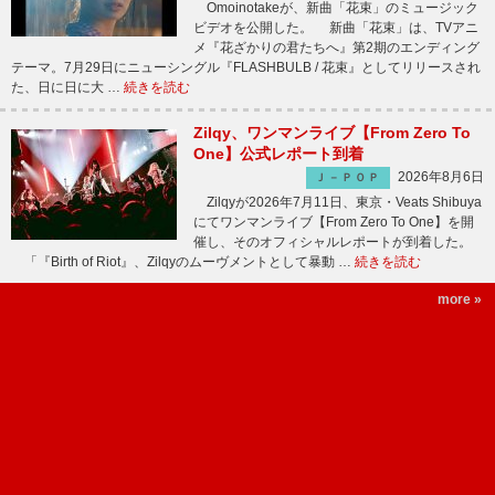
Omoinotakeが、新曲「花束」のミュージック
ビデオを公開した。 新曲「花束」は、TVアニ
メ『花ざかりの君たちへ』第2期のエンディング
テーマ。7月29日にニューシングル『FLASHBULB / 花束』としてリリースされ
た、日に日に大 …
続きを読む
Zilqy、ワンマンライブ【From Zero To
One】公式レポート到着
2026年8月6日
Ｊ－ＰＯＰ
Zilqyが2026年7月11日、東京・Veats Shibuya
にてワンマンライブ【From Zero To One】を開
催し、そのオフィシャルレポートが到着した。
「『Birth of Riot』、Zilqyのムーヴメントとして暴動 …
続きを読む
more »