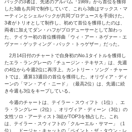
バックの3者は、先述のアルバム『1989』から首位を獲得
した3曲も共同で制作していて、これら3曲はマックス・マ
ーティンとシェルバックが共同プロデュースを手掛けた。
3者がトリオとして制作し、初めて首位を獲得したのは、
両者に加えてダン・ハフがプロデューサーとして加わっ
た、テイラー初の首位獲得曲「ウィ・アー・ネヴァー・エ
ヴァー・ゲッティング・バック・トゥゲザー」だった。
2月14日付のチャートで自身初のNo.1タイトルを獲得し
たエラ・ラングレーの「チュージン・テキサス」は、先週
の4位から今週2位に再浮上。カントリー・ソング・チャー
トでは、通算13週目の首位を獲得した。オリヴィア・ディ
ーンの「マン・アイ・ニード」（最高2位）は、先週に続
き今週も3位をキープしている。
今週のチャートは、テイラー・スウィフト（1位）、エ
ラ・ラングレー（2位）、オリヴィア・ディーン（3位）の
女性ソロ・アーティスト3組がTOP3を独占した。これ
は、テイラー・スウィフトの「クルーエル・サマー」（1
位）、ドージャ・キャットの「ペイント・ザ・タウン・レ