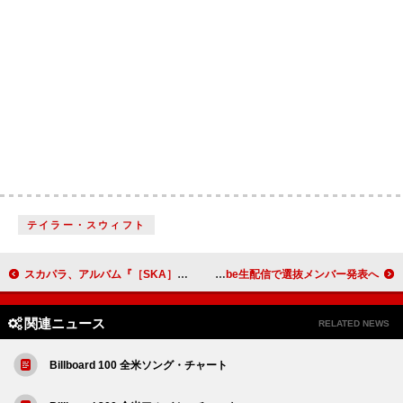
テイラー・スウィフト
スカパラ、アルバム『［SKA］SHOWDOWN』新曲ゲストに浅井健一
僕が見たかった青空、8thシングルを今夏リリース＆YouTube生配信で選抜メンバー発表へ
関連ニュース
RELATED NEWS
Billboard 100 全米ソング・チャート