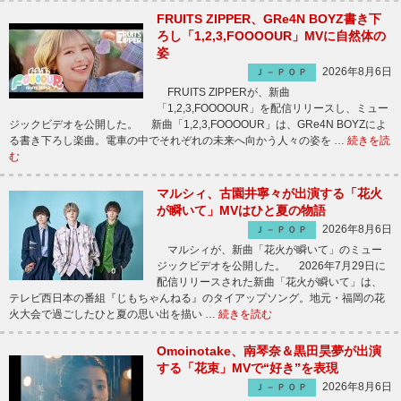
FRUITS ZIPPER、GRe4N BOYZ書き下
ろし「1,2,3,FOOOOUR」MVに自然体の
姿
2026年8月6日
Ｊ－ＰＯＰ
FRUITS ZIPPERが、新曲
「1,2,3,FOOOOUR」を配信リリースし、ミュー
ジックビデオを公開した。 新曲「1,2,3,FOOOOUR」は、GRe4N BOYZによ
る書き下ろし楽曲。電車の中でそれぞれの未来へ向かう人々の姿を …
続きを読
む
マルシィ、古園井寧々が出演する「花火
が瞬いて」MVはひと夏の物語
2026年8月6日
Ｊ－ＰＯＰ
マルシィが、新曲「花火が瞬いて」のミュー
ジックビデオを公開した。 2026年7月29日に
配信リリースされた新曲「花火が瞬いて」は、
テレビ西日本の番組『じもちゃんねる』のタイアップソング。地元・福岡の花
火大会で過ごしたひと夏の思い出を描い …
続きを読む
Omoinotake、南琴奈＆黒田昊夢が出演
する「花束」MVで“好き”を表現
2026年8月6日
Ｊ－ＰＯＰ