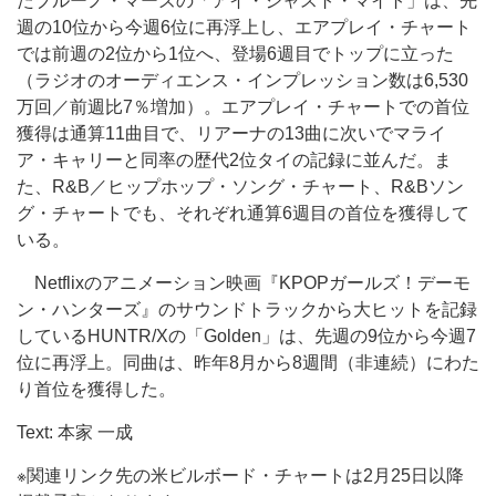
たブルーノ・マーズの「アイ・ジャスト・マイト」は、先
週の10位から今週6位に再浮上し、エアプレイ・チャート
では前週の2位から1位へ、登場6週目でトップに立った
（ラジオのオーディエンス・インプレッション数は6,530
万回／前週比7％増加）。エアプレイ・チャートでの首位
獲得は通算11曲目で、リアーナの13曲に次いでマライ
ア・キャリーと同率の歴代2位タイの記録に並んだ。ま
た、R&B／ヒップホップ・ソング・チャート、R&Bソン
グ・チャートでも、それぞれ通算6週目の首位を獲得して
いる。
Netflixのアニメーション映画『KPOPガールズ！デーモ
ン・ハンターズ』のサウンドトラックから大ヒットを記録
しているHUNTR/Xの「Golden」は、先週の9位から今週7
位に再浮上。同曲は、昨年8月から8週間（非連続）にわた
り首位を獲得した。
Text: 本家 一成
※関連リンク先の米ビルボード・チャートは2月25日以降