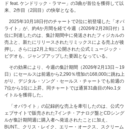
ド feat. ケンドリック・ラマー」の3曲が首位を獲得して以
来、2作目（2回目）の快挙となる。
2025年10月18日付のチャートで2位に初登場した「オパ
ライト」が、約4か月間を経て今週（2026年2月28日付）1
位に到達したのは、集計期間中に発送されたフィジカルの
売上と、新たにリリースされたリミックスによる売上が後
押し、さらには2月上旬に公開された公式ミュージック・
ビデオも、ジャンプアップした要因となっている。
その効果により、今週の集計期間（2026年2月13日～19
日）にセールスは前週から2,290％増加の168,000に跳ね上
がり、デジタル・ソング・セールス・チャートでも前週の
7位から1位に上昇。同チャートでは通算31曲目のNo.1タ
イトルを獲得した。
「オパライト」の記録的な売上を牽引したのは、公式ウ
ェブサイトで販売された7インチ・アナログ盤とCDシング
ルが集計期間週に購入者へ発送されたことに加え、
BUNT.、クリス・レイク、エリー・オークス、スクリーム