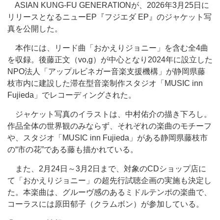
ASIAN KUNG-FU GENERATIONが、2026年3月25日に
リリースとなるニューEP『フジエダ EP』のジャケット写
真を公開した。
本作には、リード曲「おかえりジョニー」を含む全4曲
を収録。後藤正文（vo,g）が中心となり2024年に設立した
NPO法人「アップルビネガー音楽支援機構」が静岡県藤
枝市内に建設した滞在型音楽制作スタジオ「MUSIC inn
Fujieda」でレコーディングされた。
ジャケット写真のイラストは、中村佑介の描き下ろし。
作品全体の世界観のみならず、それぞれの楽曲のモチーフ
や、スタジオ「MUSIC inn Fujieda」がある静岡県藤枝市
の“市の花”である藤も描かれている。
また、2月24日～3月2日まで、対象のCDショップ店に
て「おかえりジョニー」の超先行試聴企画の実施も決定し
た。本楽曲は、グルーヴ感のあるミドルテンポの楽曲で、
コーラスには原田郁子（クラムボン）が参加している。