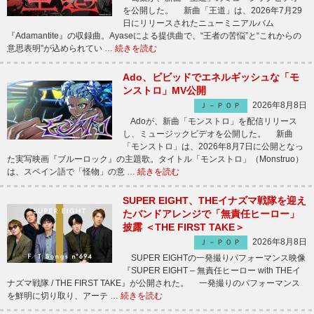
を公開した。 新曲「王道」は、2026年7月29
日にリリースされたニューミニアルバム
『Adamantite』の収録曲。Ayaseによる提供曲で、“王者の苦悩”と“これからの
意思表明”が込められてい …
続きを読む
Ado、ビビッドでエネルギッシュな「モ
ンストロ」MV公開
2026年8月8日
Ｊ－ＰＯＰ
Adoが、新曲「モンストロ」を配信リリース
し、ミュージックビデオを公開した。 新曲
「モンストロ」は、2026年8月7日に公開となっ
た実写映画『ブルーロック』の主題歌。タイトル「モンストロ」（Monstruo）
は、スペイン語で「怪物」の意 …
続きを読む
SUPER EIGHT、THEイナズマ戦隊を迎え
たバンドアレンジで「無責任ヒーロー」
披露 ＜THE FIRST TAKE＞
2026年8月8日
Ｊ－ＰＯＰ
SUPER EIGHTの一発撮りパフォーマンス映像
『SUPER EIGHT – 無責任ヒーロー with THEイ
ナズマ戦隊 / THE FIRST TAKE』が公開された。 一発撮りのパフォーマンス
を鮮明に切り取り、アーテ …
続きを読む