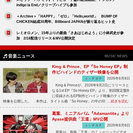
indigo la End／クリープハイプら参加
＜Archive＞「HAPPY」「ゼロ」「Hello,world!」 BUMP OF
CHICKEN結成30周年、Billboard JAPANが振り返るヒット史
レミオロメン、15年ぶりの新曲「さあはじめよう」に小林武史が参
加 2/18配信リリース＆MV公開決定
音楽ニュース
MUSIC NEWS
King & Prince、EP『So Honey EP』制
作ビハインドのティザー映像を公開
2026年8月8日
Ｊ－ＰＯＰ
King & Princeが、2026年9月2日にリリースと
なる1st EP『So Honey EP』より、初回限定盤B
に収録されるEP制作ビハインド映像のティザー
映像を公開した。 本作は、タイトル曲「So Honey」の中の印 …
続きを読む
葛葉、ミニアルバム『Adamantite』より
Ayase提供曲「王道」MV公開
2026年8月8日
Ｊ－ＰＯＰ
葛葉が、新曲「王道」のミュージックビデオ