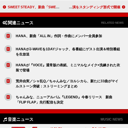
SWEET STEADY、新曲「SWEET STEP」MVテーマは“真夜中の館で行われる秘密のパレード”
THE ORAL CIGARETTES、FC限定アリーナ公演をスタンディング形式で開催
関連ニュース
RELATED NEWS
HANA、新曲「ALL IN」作詞・作曲にメンバー全員参加
HANAがJ-WAVEを1DAYジャック、各番組にゲスト出演＆特別番組
を生放送
HANAが『VOCE』通常版の表紙、ミニマルなメイク×洗練された衣
装で登場
荒井由実／シャ乱Q／ちゃんみな／ヨルシカら、新たに33曲がマイ
ルストーン突破：ストリーミングまとめ
ちゃんみな、ニューアルバム『LEGEND』今春リリース 新曲
「FLIP FLAP」先行配信も決定
音楽ニュース
MUSIC NEWS