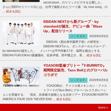
secret plum」のリリックビデオを公開した。
さらに同EPのリリース日には、台湾で撮影されたリード曲「ok, love song」の
…
続きを読む
EBiDAN NEXTから新グループ・by
standardが誕生、デビュー曲「Blaze
Up」配信リリース
2026年8月6日
Ｊ－ＰＯＰ
EBiDAN（恵比寿学園男子部）の研究生・
EBiDAN NEXTから、ダンスボーカルグループ・
by standardが誕生した。 メンバーは平均年齢17才、福岡を拠点とする
EBiDAN FUKUOKAの後藤陽向、佐多伊徳、田中隆之介、長 …
続きを読む
YOASOBI監修ブリトー『Y-BURRITO』
期間限定販売、Taco Bellとのグローバル
コラボで
2026年8月6日
Ｊ－ＰＯＰ
YOASOBIが、アメリカ発メキシカン・ファス
トフードのTaco Bellとグローバルコラボレーシ
ョンを実施する。 現在、自身最大規模となる北米ツアー【YOASOBI NORTH
AMERICA TOUR 2026 “NEVER END …
続きを読む
more »