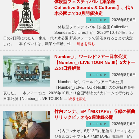
体験型フェスティバル【集楽座
Collective Sounds & Cultures】、代々
木公園にて10月開催決定
2026年8月6日
Ｊ－ＰＯＰ
体験型フェスティバル【集楽座 Collective
Sounds & Cultures】が、2026年10月24日、25
日の2日間にわたり、東京・代々木公園 野外ステージで開催されることが決定
した。 本イベントは、職業や年齢、性 …
続きを読む
Number_i、ワールドツアー日本公演
【Number_i LIVE TOUR No.III】5大ドー
ムの日程解禁
2026年8月6日
Ｊ－ＰＯＰ
Number_iが、ワールドツアー日本公演
【Number_i LIVE TOUR No.III】の公演日程を発
表した。 本ツアーでは、2026年10月より全国5都市の5大ドームで行われる
日本公演【Number_i LIVE TOUR N …
続きを読む
竹内アンナ、EP『MIXTAPE』収録の新曲
リリックビデオを2週連続公開
2026年8月6日
Ｊ－ＰＯＰ
竹内アンナが、8月12日に配信リリースするデ
ジタルコンセプトEP『MIXTAPE』収録曲「My