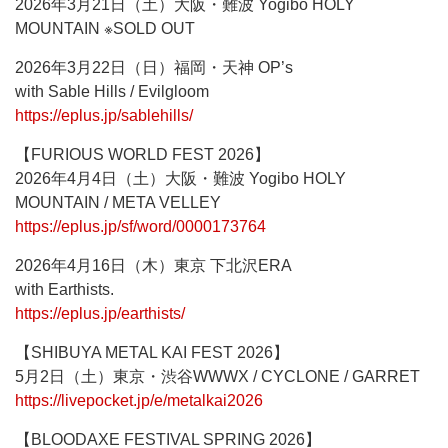
2026年3月21日（土）大阪・難波 Yogibo HOLY
MOUNTAIN ※SOLD OUT
2026年3月22日（日）福岡・天神 OP’s
with Sable Hills / Evilgloom
https://eplus.jp/sablehills/
【FURIOUS WORLD FEST 2026】
2026年4月4日（土）大阪・難波 Yogibo HOLY
MOUNTAIN / META VELLEY
https://eplus.jp/sf/word/0000173764
2026年4月16日（木）東京 下北沢ERA
with Earthists.
https://eplus.jp/earthists/
【SHIBUYA METAL KAI FEST 2026】
5月2日（土）東京・渋谷WWWX / CYCLONE / GARRET
https://livepocket.jp/e/metalkai2026
【BLOODAXE FESTIVAL SPRING 2026】