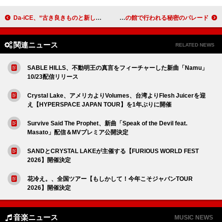
Da-iCE、“古き良きものと新しいもの”を表現したユニット曲「OLD meets NEW」MV公開
SWEET STEADY、新曲「SWEET STEP」MVテーマは“真夜中の館で行われる秘密のパレード”
関連ニュース
RELATED NEWS
SABLE HILLS、不動明王の真言をフィーチャーした新曲「Namu」
10/23配信リリース
Crystal Lake、アメリカよりVolumes、台湾よりFlesh Juicerを迎
え【HYPERSPACE JAPAN TOUR】を1年ぶりに開催
Survive Said The Prophet、新曲「Speak of the Devil feat.
Masato」配信＆MVプレミア公開決定
SANDとCRYSTAL LAKEが主催する【FURIOUS WORLD FEST
2026】開催決定
花冷え。、全国ツアー【もしかして！今年こそジャパンTOUR
2026】開催決定
音楽ニュース
MUSIC NEWS