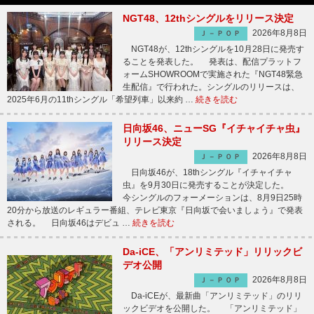
NGT48、12thシングルをリリース決定
2026年8月8日
Ｊ－ＰＯＰ
NGT48が、12thシングルを10月28日に発売す
ることを発表した。 発表は、配信プラットフ
ォームSHOWROOMで実施された『NGT48緊急
生配信』で行われた。シングルのリリースは、
2025年6月の11thシングル「希望列車」以来約 …
続きを読む
日向坂46、ニューSG『イチャイチャ虫』
リリース決定
2026年8月8日
Ｊ－ＰＯＰ
日向坂46が、18thシングル『イチャイチャ
虫』を9月30日に発売することが決定した。
今シングルのフォーメーションは、8月9日25時
20分から放送のレギュラー番組、テレビ東京『日向坂で会いましょう』で発表
される。 日向坂46はデビュ …
続きを読む
Da-iCE、「アンリミテッド」リリックビ
デオ公開
2026年8月8日
Ｊ－ＰＯＰ
Da-iCEが、最新曲「アンリミテッド」のリリ
ックビデオを公開した。 「アンリミテッド」