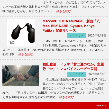
はキリンビール「のどごし」のCMソングで、メ
ンバーの工藤大輝と花村想太が作詞・作曲を担当した楽曲。ブレイクビーツを
軸に構成しながら、サビではフルバン …
続きを読む
MA55IVE THE RAMPAGE、新曲「八
feat. BBY NABE, Cyprus, Kenya
Fujita」配信リリース
2026年8月8日
Ｊ－ＰＯＰ
MA55IVE THE RAMPAGEが、新曲「八 feat.
BBY NABE, Cyprus, Kenya Fujita」を配信リリー
スした。 本楽曲は、2026年6月10日に開催されたMA55IVE THE RAMPAGE
初の日本 …
続きを読む
福山雅治、ドラマ『君は夏のなか』主題
歌「蛍」インスパイアムービー公開
2026年8月8日
Ｊ－ＰＯＰ
福山雅治が主題歌を務めるドラマNEXT『君は
夏のなか』の名シーンを使用した「蛍（「君は
夏のなか」インスパイアムービー）」が公開さ
れた。 『君は夏のなか』はBL界でピュアな作品の代表格として話題となり、
何度も重版を重ねた作品を初めて映像化 …
続きを読む
more »