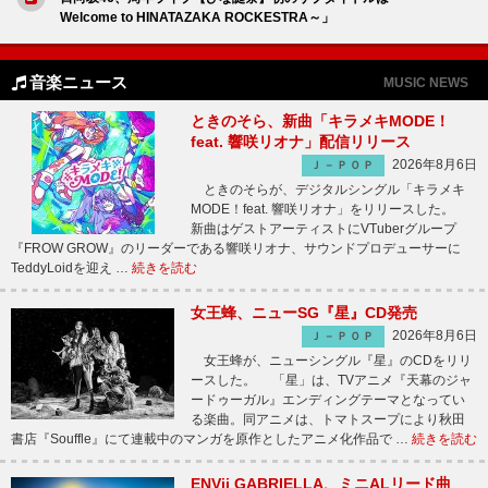
Welcome to HINATAZAKA ROCKESTRA～」
音楽ニュース
MUSIC NEWS
ときのそら、新曲「キラメキMODE！
feat. 響咲リオナ」配信リリース
2026年8月6日
Ｊ－ＰＯＰ
ときのそらが、デジタルシングル「キラメキ
MODE！feat. 響咲リオナ」をリリースした。
新曲はゲストアーティストにVTuberグループ
『FROW GROW』のリーダーである響咲リオナ、サウンドプロデューサーに
TeddyLoidを迎え …
続きを読む
女王蜂、ニューSG『星』CD発売
2026年8月6日
Ｊ－ＰＯＰ
女王蜂が、ニューシングル『星』のCDをリリ
ースした。 「星」は、TVアニメ『天幕のジャ
ードゥーガル』エンディングテーマとなってい
る楽曲。同アニメは、トマトスープにより秋田
書店『Souffle』にて連載中のマンガを原作としたアニメ化作品で …
続きを読む
ENVii GABRIELLA、ミニALリード曲