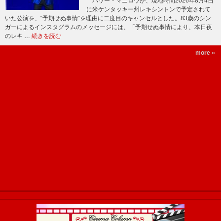
バリー・マニロウが、現地時間2026年8月4日
に米ケンタッキー州レキシントンで予定されて
いた公演を、“予期せぬ事情”を理由に二度目のキャンセルとした。83歳のシン
ガーによるインスタグラムのメッセージには、「予期せぬ事情により、本日夜
のレキ …
続きを読む
more »