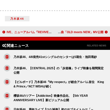
乃木坂46
IVE、ニューアルバム『REVIVE+』より「BLACKHOLE」MV公開
Da-iCE、“古き良きものと新しいもの”を表現したユニット曲「OLD meets NEW」MV公開
関連ニュース
RELATED NEWS
乃木坂46、4/8発売41stシングルのセンターは5期生・池田瑛紗
乃木坂46、【CENTRAL 2025】の「歩道橋」ライブ映像を期間限定
公開
【ビルボード】乃木坂46『My respect』が総合アルバム首位 King
& Prince／NCT WISHが続く
櫻坂46のツアー【Addiction】映像作品化、【5th YEAR
ANNIVERSARY LIVE】新ビジュアル公開
日向坂46、周年ライブ【ひな誕祭】初のサブタイトルは「～