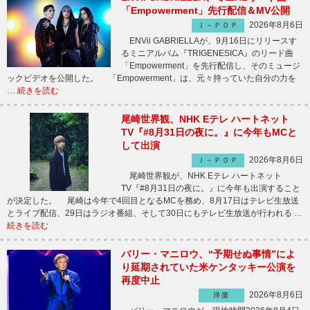
「Empowerment」先行配信＆MV公開
2026年8月6日
Ｊ－ＰＯＰ
ENVii GABRIELLAが、9月16日にリリースす
るミニアルバム『TRIGENESICA』のリード曲
「Empowerment」を先行配信し、そのミュージ
ックビデオを公開した。 「Empowerment」は、元々持っていた自分の力を
…
続きを読む
尾崎世界観、NHK Eテレ ハートネット
TV『#8月31日の夜に。』に今年もMCと
して出演
2026年8月6日
Ｊ－ＰＯＰ
尾崎世界観が、NHK Eテレ ハートネット
TV『#8月31日の夜に。』に今年も出演すること
が決定した。 尾崎は今年で4回目となるMCを務め、8月17日はテレビ生放送
とライブ配信、29日はラジオ番組、そして30日にもテレビ生放送が行われる …
続きを読む
バリー・マニロウ、“予期せぬ事情”によ
り延期されていた米ケンタッキー公演を
再度中止
2026年8月6日
洋楽