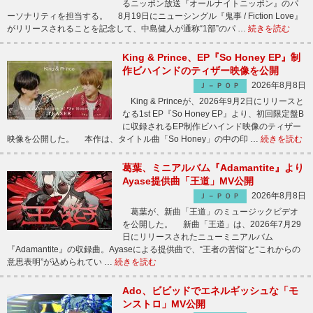
るニッポン放送『オールナイトニッポン』のパ
ーソナリティを担当する。 8月19日にニューシングル『鬼事 / Fiction Love』
がリリースされることを記念して、中島健人が通称“1部”のパ …
続きを読む
King & Prince、EP『So Honey EP』制
作ビハインドのティザー映像を公開
2026年8月8日
Ｊ－ＰＯＰ
King & Princeが、2026年9月2日にリリースと
なる1st EP『So Honey EP』より、初回限定盤B
に収録されるEP制作ビハインド映像のティザー
映像を公開した。 本作は、タイトル曲「So Honey」の中の印 …
続きを読む
葛葉、ミニアルバム『Adamantite』より
Ayase提供曲「王道」MV公開
2026年8月8日
Ｊ－ＰＯＰ
葛葉が、新曲「王道」のミュージックビデオ
を公開した。 新曲「王道」は、2026年7月29
日にリリースされたニューミニアルバム
『Adamantite』の収録曲。Ayaseによる提供曲で、“王者の苦悩”と“これからの
意思表明”が込められてい …
続きを読む
Ado、ビビッドでエネルギッシュな「モ
ンストロ」MV公開