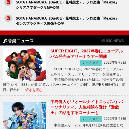
SOTA HANAMURA（Da-iCE・花村想太）、ソロ楽曲「Me.exe」
シリアスでダークなMV公開
SOTA HANAMURA（Da-iCE・花村想太）、ソロ楽曲「Me.exe」
ダンスプラクティス映像を公開
音楽ニュース
MUSIC NEWS
SUPER EIGHT、2027年春にニューアル
バム発売＆アリーナツアー開催
2026年8月8日
Ｊ－ＰＯＰ
SUPER EIGHTが、2027年春にニューアルバ
ムをリリースし、アリーナツアーを開催する。
本情報の発表が行われた日は、“令和8年8月8
日”という「888」が並ぶ“超八（スーパーエイト）の日”。SUPER EIGHTは、前
日に行われ …
続きを読む
中島健人が『オールナイトニッポン』パ
ーソナリティ、人生相談を受け『遊戯
王』の話をするコーナーも
2026年8月8日
Ｊ－ＰＯＰ
中島健人が、2026年8月14日深夜に放送とな