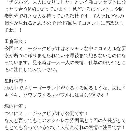
「チグハグ、大人になりました」という新コンセプトにぴ
ったり合うMVになっています！見どころはイントロや間
奏部分で好きな人を待っている演技です。7人それぞれの
個性が見れると思うのでぜひ7回見てコメントに感想送っ
てね！！
田倉暉久：
今回のミュージックビデオはオシャレな中にコミカルな要
素が所々に織りまぜられている最後まで飽きないものにな
っています。見る時は一人一人の表情、仕草の細かいとこ
ろに注目してみて下さい。
星野晴海：
頭の中でメリーゴーランドがぐるぐる回るような、恋にド
キドキ、ソワソワするスパフルに注目なMVです！
堀内結流：
ついにミュージックビデオが公開です！
なんと言ってもこのオシャレな雰囲気と今回の衣装がとて
もとても合っているので７人それぞれの表情に注目です！