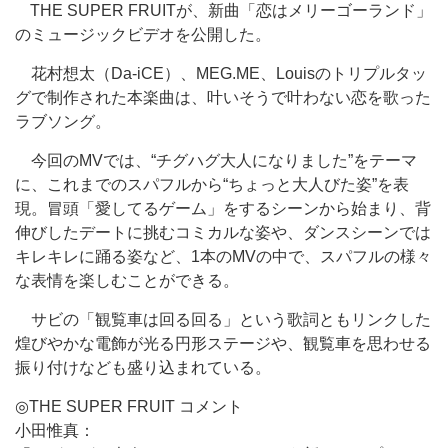
THE SUPER FRUITが、新曲「恋はメリーゴーランド」
のミュージックビデオを公開した。
花村想太（Da-iCE）、MEG.ME、Louisのトリプルタッ
グで制作された本楽曲は、叶いそうで叶わない恋を歌った
ラブソング。
今回のMVでは、“チグハグ大人になりました”をテーマ
に、これまでのスパフルから“ちょっと大人びた姿”を表
現。冒頭「愛してるゲーム」をするシーンから始まり、背
伸びしたデートに挑むコミカルな姿や、ダンスシーンでは
キレキレに踊る姿など、1本のMVの中で、スパフルの様々
な表情を楽しむことができる。
サビの「観覧車は回る回る」という歌詞ともリンクした
煌びやかな電飾が光る円形ステージや、観覧車を思わせる
振り付けなども盛り込まれている。
◎THE SUPER FRUIT コメント
小田惟真：