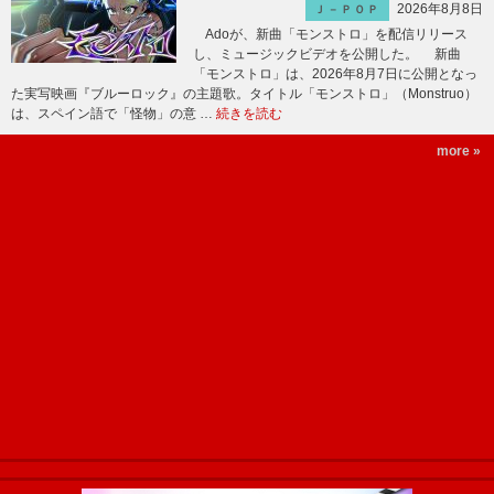
2026年8月8日
Ｊ－ＰＯＰ
Adoが、新曲「モンストロ」を配信リリース
し、ミュージックビデオを公開した。 新曲
「モンストロ」は、2026年8月7日に公開となっ
た実写映画『ブルーロック』の主題歌。タイトル「モンストロ」（Monstruo）
は、スペイン語で「怪物」の意 …
続きを読む
more »