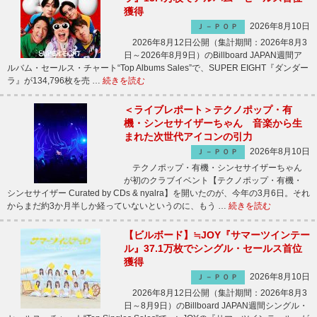
獲得
2026年8月10日
Ｊ－ＰＯＰ
2026年8月12日公開（集計期間：2026年8月3
日～2026年8月9日）のBillboard JAPAN週間ア
ルバム・セールス・チャート“Top Albums Sales”で、SUPER EIGHT『ダンダー
ラ』が134,796枚を売 …
続きを読む
＜ライブレポート＞テクノポップ・有
機・シンセサイザーちゃん 音楽から生
まれた次世代アイコンの引力
2026年8月10日
Ｊ－ＰＯＰ
テクノポップ・有機・シンセサイザーちゃん
が初のクラブイベント【テクノポップ・有機・
シンセサイザー Curated by CDs & nyalra】を開いたのが、今年の3月6日。それ
からまだ約3か月半しか経っていないというのに、もう …
続きを読む
【ビルボード】≒JOY『サマーツインテー
ル』37.1万枚でシングル・セールス首位
獲得
2026年8月10日
Ｊ－ＰＯＰ
2026年8月12日公開（集計期間：2026年8月3
日～8月9日）のBillboard JAPAN週間シングル・