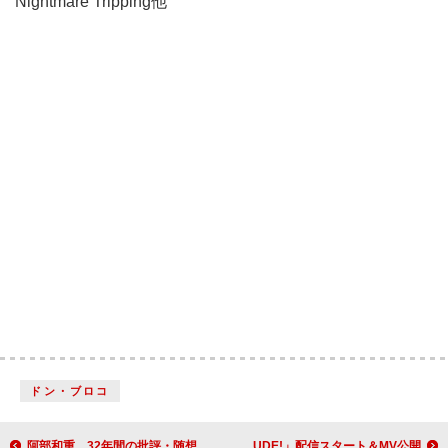
Nightmare Tripping他
ドン・ブロコ
阿部和重、32年間の批評・随想の記録を3/27に発売
Hearts2Hearts、ニューシングル「RUDE!」配信スタート＆MV公開