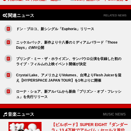
関連ニュース
RELATED NEWS
ドン・ブロコ、新シングル「Euphoria」リリース
ニッケルバック、新作より十八番のミディアムバラード「Those
Days」のMV公開
ブリング・ミー・ザ・ホライズン、サンパウロ公演を収録した初の
ライブ・フィルムの上映イベント開催が決定
Crystal Lake、アメリカよりVolumes、台湾よりFlesh Juicerを迎
え【HYPERSPACE JAPAN TOUR】を1年ぶりに開催
ローナ・ショア、新アルバムから新曲「プリズン・オブ・フレッシ
ュ」を先行リリース
音楽ニュース
MUSIC NEWS
【ビルボード】SUPER EIGHT『ダンダー
ラ』13.4万枚でアルバム・セールス首位