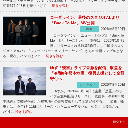
セールス・チャート“Top Singles Sales”で、≒JOYの『サマーツインテール』が
初週371,043枚を売り上げて …
続きを読む
コーダライン、最後のスタジオALより
「Back To Me」MV公開
2026年8月10日
洋楽
コーダラインが、ニュー・シングル「Back To
Me」をリリースした。 本作は、2026年10月2
日にリリースされる通算5作目にして最後のスタ
ジオ・アルバム『ウィー・ワー・オンリー・ヤング』からの最新シングルとな
る。現在、バンドはフェ …
続きを読む
ゆず「幾重」ライブ音源を配信、収益を
「令和8年熊本地震」復興支援として全額
寄付へ
2026年8月10日
Ｊ－ＰＯＰ
ゆずが、2026年8月14日に楽曲「幾重」のラ
イブ音源を配信リリースし、収益を「令和8年熊
本地震」で被害を受けた被災地への復興支援として全額寄付する。 楽曲「幾
重」は、今年3月11日にリリースされたニューアルバム『心音』に収録され
た“N …
続きを読む
more »