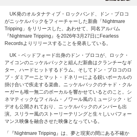
UK発のオルタナティブ・ロックバンド、ドン・ブロコ
がニッケルバックをフィーチャーした新曲「Nightmare
Tripping」をリリースした。あわせて、同名アルバム
『Nightmare Tripping』を2026年3月27日にFearless
Recordsよりリリースすることを発表している。
UK・ベッドフォード出身のドン・ブロコが、ロック・
アイコンのニッケルバックと組んだ新曲はクランチーなギ
ター、ハードヒットするドラム、そしてドン・ブロコのロ
ブ・ダミアーニとマット・ドネリーによる鋭いボーカルの
掛け合いで疾走する楽曲。ニッケルバックのチャド・クル
ーガーも唯一無二のボーカルを響かせているとのこと。シ
ネマティックなフィルム・ノワール風のミュージック・ビ
デオも公開されており、ニッケルバックのメンバーも出
演。スリラー風のストーリーテリングと生々しいパフォー
マンス映像を融合させた映像となっている。
「『Nightmare Tripping』は、夢と現実の間にある不確か