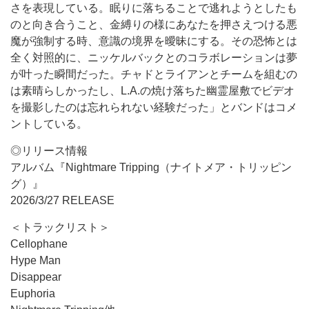
さを表現している。眠りに落ちることで逃れようとしたも
のと向き合うこと、金縛りの様にあなたを押さえつける悪
魔が強制する時、意識の境界を曖昧にする。その恐怖とは
全く対照的に、ニッケルバックとのコラボレーションは夢
が叶った瞬間だった。チャドとライアンとチームを組むの
は素晴らしかったし、L.A.の焼け落ちた幽霊屋敷でビデオ
を撮影したのは忘れられない経験だった」とバンドはコメ
ントしている。
◎リリース情報
アルバム『Nightmare Tripping（ナイトメア・トリッピン
グ）』
2026/3/27 RELEASE
＜トラックリスト＞
Cellophane
Hype Man
Disappear
Euphoria