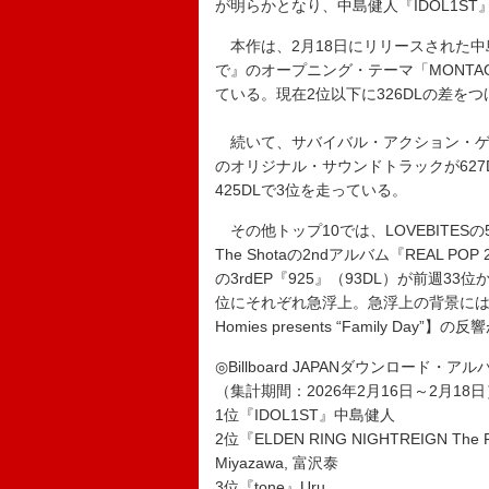
が明らかとなり、中島健人『IDOL1ST
本作は、2月18日にリリースされた中
で』のオープニング・テーマ「MONTAG
ている。現在2位以下に326DLの差を
続いて、サバイバル・アクション・ゲーム『ELDEN
のオリジナル・サウンドトラックが627D
425DLで3位を走っている。
その他トップ10では、LOVEBITESの5thア
The Shotaの2ndアルバム『REAL 
の3rdEP『925』（93DL）が前週33
位にそれぞれ急浮上。急浮上の背景には、2
Homies presents “Family Day
◎Billboard JAPANダウンロード・ア
（集計期間：2026年2月16日～2月18日
1位『IDOL1ST』中島健人
2位『ELDEN RING NIGHTREIGN Th
Miyazawa, 富沢泰
3位『tone』Uru