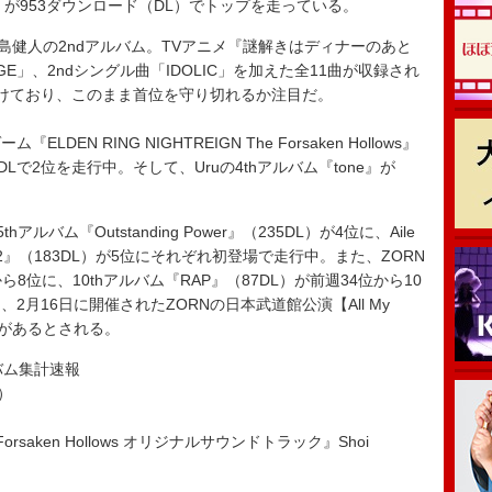
』が953ダウンロード（DL）でトップを走っている。
島健人の2ndアルバム。TVアニメ『謎解きはディナーのあと
E」、2ndシングル曲「IDOLIC」を加えた全11曲が収録され
つけており、このまま首位を守り切れるか注目だ。
 RING NIGHTREIGN The Forsaken Hollows』
Lで2位を走行中。そして、Uruの4thアルバム『tone』が
ルバム『Outstanding Power』（235DL）が4位に、Aile
POP 2』（183DL）が5位にそれぞれ初登場で走行中。また、ZORN
位から8位に、10thアルバム『RAP』（87DL）が前週34位から10
月16日に開催されたZORNの日本武道館公演【All My
”】の反響があるとされる。
ルバム集計速報
）
e Forsaken Hollows オリジナルサウンドトラック』Shoi