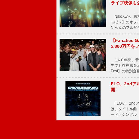
ライブ映像も
Nikoんが、東
っぽ～】のオフ
Nikoんのフル
【Fanatic
5,800万円
この1年間、音
界でも存在感を示
Fest】の特別企画
FLO、2ndア
開
FLOが、2ndア
は、タイトル曲「T
ード・シングル「L