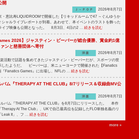
公開
2026年8月7日
Ｊ－ＰＯＰ
京・恵比寿LIQUIDROOMで開催した【リキッドルームで47 ～ぐんゆうか
ィシャルライブレポートが到着。あわせて、本イベントのラストを飾った
尺ライブ映像も公開となった。 8月3日、4日の2 …
続きを読む
s Games 2026】ジャスティン・ビーバーが総合優勝、賞金約1億
をファンと慈善団体へ寄付
2026年8月7日
洋楽
楽活動で話題を集めてきたジャスティン・ビーバーだが、スポーツの世
したようだ。 ビーバーは、米ニューヨークで開催された【Fanatics
『Fanatics Games』に出場し、NFLの …
続きを読む
ルバム『THERAPY AT THE CLUB』8/7リリース＆収録曲MV公
2026年8月7日
洋楽
ルバム『THERAPY AT THE CLUB』を8月7日にリリースした。 本作
herapy At The Club」、UKで自己最高位を記録したFLO単独名義のリ
eak It」、フ …
続きを読む
more »