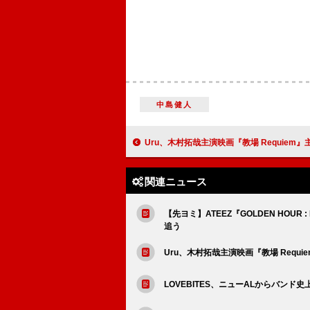
中島健人
Uru、木村拓哉主演映画『教場 Requiem』主題歌「今日という日を」スタジオラ
関連ニュース
【先ヨミ】ATEEZ『GOLDEN HOUR 
追う
Uru、木村拓哉主演映画『教場 Req
LOVEBITES、ニューALからバン