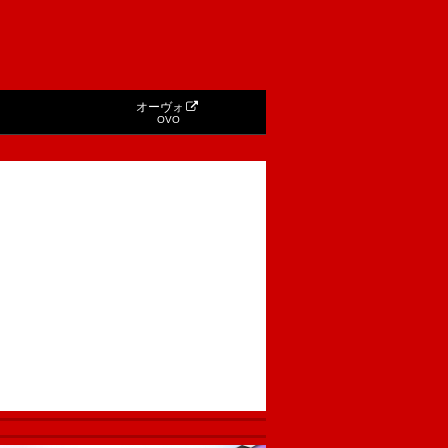
オーヴォ
OVO