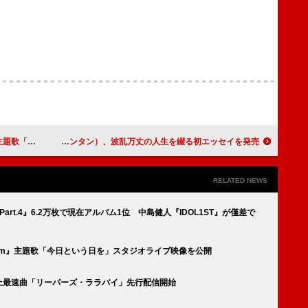
イブ映像を公開
小春（チャラン・ポ・ランタン）、波乱万丈の人生を綴る初エッセイを発売
RELATED NEWS
: Part.4』6.2万枚で現在アルバム1位 中島健人『IDOL1ST』が僅差で
uiem』主題歌「今日という日を」スタジオライブ映像を公開
ド史上最速曲「リーパーズ・ララバイ」先行配信開始