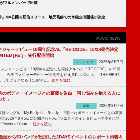
RHT.がフルメンバーで出演
 後藤真希」MV公開＆配信リリース 地元葛飾での単独公演開催が決定
MUSIC NEWS
、メジャーデビュー10周年記念AL『RE:CODE』10/28発売決定
IMITED [Re:]」先行配信開始
2026年8月7日
Ｊ－ＰＯＰ
が、メジャーデビュー10周年を記念した再録アルバム『RE:CODE』を10月
 今年でメジャーデビュー10周年を迎えるPassCode。『THE FIRST
演、3年ぶりとなる【SUMME …
続きを読む
身のボディ・イメージとの葛藤を告白「同じ悩みを抱える人に
った」
2026年8月7日
洋楽
ングル「My Body Isn’t Ready」で歌ったボディ・イメージとの葛藤
間2026年8月5日に公開された米バラエティのインタビューで率直に語
wer of Youn …
続きを読む
、全国から53バンドが出演した2DAYSイベントのレポート到着＆