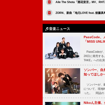
Aile The Shota「開花宣言」MV、
ZORN、新曲「地元LOVE feat.
音楽ニュース
PassCode
「MISS UNL
PassCode
28日に発売する。
TAKE』への出
ソンバー、自
知ってほしか
ソンバーが、最新シ
について、現地時
った。 同誌の『Po
Nikoん主催