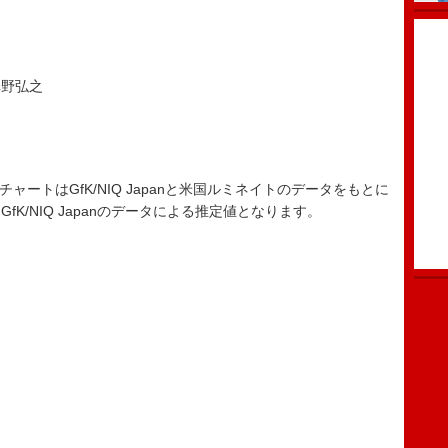
 澤野弘之
ード・チャートはGfK/NIQ Japanと米国ルミネイトのデータをもとに
K/NIQ Japanのデータによる推定値となります。