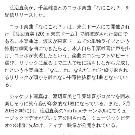
渡辺直美が、千葉雄喜とのコラボ楽曲「なにこれ？」を
配信リリースした。
コラボ楽曲「なにこれ？」は、東京ドームにて開催され
た 【渡辺直美 (20) in 東京ドーム】で初披露された楽曲で
ある。本楽曲は、渡辺が東京ドームでの単独ライブという
特別な瞬間を曲にできたらと、本人自ら千葉雄喜に声を掛
け、コラボが実現したという。楽曲のコンセプトやビート
選び、リリックに至るまで二人で密に話をしながら完成し
たという本楽曲は、“なにこれ、なんだこれ”と繰り返され
るリリックが頭から離れない中毒性抜群な1曲となってい
る。
ジャケット写真は、渡辺直美と千葉雄喜がコタツを囲み
楽しそうに笑う姿が印象的な1枚になっている。また、2月
20日20時には、渡辺直美のYouTubeチャンネルにてミュ
ージックビデオがプレミア公開される。ミュージックビデ
オの公開に先駆け、ティザー映像が公開されている。