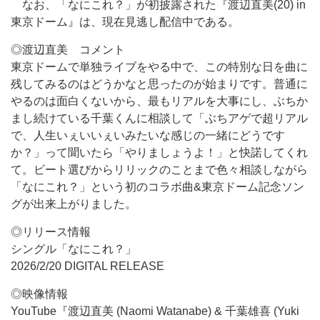
なお、「なにこれ？」が初披露された『渡辺直美(20) in
東京ドーム』は、現在見逃し配信中である。
◎渡辺直美 コメント
東京ドームで単独ライブをやる中で、この特別な日を曲に
残してみるのはどうかなと思ったのが始まりです。普通に
やるのは面白くないから、最もリアルを大事にし、ぶちか
まし続けている千葉くんに相談して「ぶちアゲで超リアル
で、人生いぇいいぇいみたいな感じの一緒にどうです
か？」って聞いたら「やりましょうよ！」と快諾してくれ
て。ビート選びからリリックのことまで色々相談しながら
「なにこれ？」という初のコラボ曲&東京ドーム記念ソン
グが出来上がりました。
◎リリース情報
シングル「なにこれ？」
2026/2/20 DIGITAL RELEASE
◎映像情報
YouTube『渡辺直美 (Naomi Watanabe) & 千葉雄喜 (Yuki