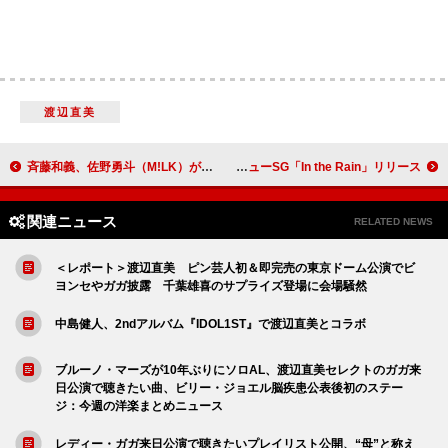
渡辺直美
斉藤和義、佐野勇斗（M!LK）が出演する新曲「鏡よ鏡」MV公開
Nao Yoshioka、MXXWLLと共作したニューSG「In the Rain」リリース
関連ニュース
RELATED NEWS
＜レポート＞渡辺直美 ピン芸人初＆即完売の東京ドーム公演でビ
ヨンセやガガ披露 千葉雄喜のサプライズ登場に会場騒然
中島健人、2ndアルバム『IDOL1ST』で渡辺直美とコラボ
ブルーノ・マーズが10年ぶりにソロAL、渡辺直美セレクトのガガ来
日公演で聴きたい曲、ビリー・ジョエル脳疾患公表後初のステー
ジ：今週の洋楽まとめニュース
レディー・ガガ来日公演で聴きたいプレイリスト公開、“母”と称え