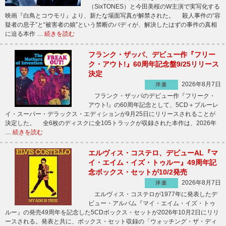
（SixTONES）と今田美桜のW主演で実写化する
映画『白鳥とコウモリ』より、新たな場面写真が解禁された。 殺人事件の“容
疑者の息子”と“被害者の娘”という禁断のバディが、解決したはずの事件の真相
に迫る本作 …
続きを読む
フランク・ザッパ、デビュー作『フリー
ク・アウト!』60周年記念盤9/25リリース
決定
2026年8月7日
洋楽
フランク・ザッパのデビュー作『フリーク・
アウト!』の60周年記念として、5CD＋ブルーレ
イ・スーパー・デラックス・エディションが9月25日にリリースされることが
決定した。 全6枚のディスクに全105トラックが収録された本作は、2026年
…
続きを読む
エルヴィス・コステロ、デビューAL『マ
イ・エイム・イズ・トゥルー』49周年記
念ボックス・セットが10/2発売
2026年8月7日
洋楽
エルヴィス・コステロが1977年に発表したデ
ビュー・アルバム『マイ・エイム・イズ・トゥ
ルー』の発売49周年を記念した5CDボックス・セットが2026年10月2日にリリ
ースされる。発表と共に、ボックス・セット収録の「ウォッチング・ザ・ディ