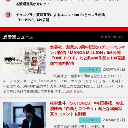
る渡辺直美がセレクト
チョコプラ／渡辺直美によるユニット×m-floとのコラボ曲
「ELUSIVE」MV公開
音楽ニュース
MUSIC NEWS
集英社、創業100周年記念のグローバルマ
ンガ配信『MANGA MILLION』8/6公開
『ONE PIECE』など約400作品を100言語
超で無料配信
2026年8月7日
Ｊ－ＰＯＰ
集英社は、創業100周年を記念したグローバ
ル・デジタルサービス『MANGA MILLION（マンガ ミリオン）』を、8月6日よ
り公開する。約400作品のマンガを100以上の言語に翻訳し、計100万ページを
全世界に向けて期間限定で無料配信す …
続きを読む
松村北斗（SixTONES）×今田美桜、W主
演映画『白鳥とコウモリ』新たな場面写
真＆コメントも到着
2026年8月7日
Ｊ－ＰＯＰ
東野圭吾の同名小説を、松村北斗