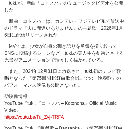
tuki.が、新曲「コトノハ」のミュージックビデオを公開
した。
新曲「コトノハ」は、カンテレ・フジテレビ系で放送中
のドラマ『夫に間違いありません』の主題歌。2026年1月
6日に配信リリースされた。
MVでは、少女が自身の弾き語りを勇気を振り絞って
SNSに投稿するシーンなど、tuki.の実人生を彷彿とさせる
光景がアニメーションで瑞々しく描かれている。
また、2024年12月31日に放送され、tuki.初のテレビ歌
唱となった『第75回NHK紅白歌合戦』での「晩餐歌」の
パフォーマンス映像も公開となった。
◎映像情報
YouTube『tuki. 『コトノハ – Kotonoha』Official Music
Video』
https://youtu.be/Tu_Zvj-TRFA
YouTube『tuki.『晩餐歌 – Bansanka』（第75回NHK紅白