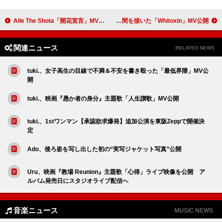
Aile The Shota「開花宣言」MV、RHT.がフルメンバーで出演
CLAN QUEEN、自己対話の時間を描いた「Whitoxin」MV公開
関連ニュース
RELATED NEWS
tuki.、女子高生の目線で不満＆不安を書き殴った「最低界隈」MV公
開
tuki.、映画『愚か者の身分』主題歌「人生讃歌」MV公開
tuki.、1stワンマン【承認欲求爆発】追加公演を東阪Zeppで開催決
定
Ado、後ろ姿を写し出した初の“実写ジャケット写真”公開
Uru、映画『教場 Reunion』主題歌「心得」ライブ映像を公開 ア
ルバム発売日にスタジオライブ配信へ
音楽ニュース
MUSIC NEWS