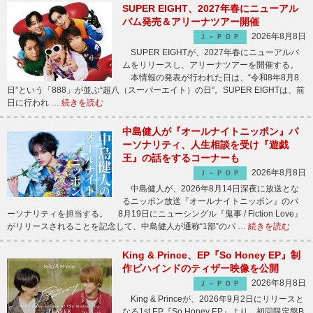
SUPER EIGHT、2027年春にニューアル
バム発売＆アリーナツアー開催
2026年8月8日
Ｊ－ＰＯＰ
SUPER EIGHTが、2027年春にニューアルバ
ムをリリースし、アリーナツアーを開催する。
本情報の発表が行われた日は、“令和8年8月8
日”という「888」が並ぶ“超八（スーパーエイト）の日”。SUPER EIGHTは、前
日に行われ …
続きを読む
中島健人が『オールナイトニッポン』パ
ーソナリティ、人生相談を受け『遊戯
王』の話をするコーナーも
2026年8月8日
Ｊ－ＰＯＰ
中島健人が、2026年8月14日深夜に放送とな
るニッポン放送『オールナイトニッポン』のパ
ーソナリティを担当する。 8月19日にニューシングル『鬼事 / Fiction Love』
がリリースされることを記念して、中島健人が通称“1部”のパ …
続きを読む
King & Prince、EP『So Honey EP』制
作ビハインドのティザー映像を公開
2026年8月8日
Ｊ－ＰＯＰ
King & Princeが、2026年9月2日にリリースと
なる1st EP『So Honey EP』より、初回限定盤B