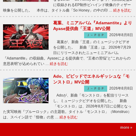
に収録されるEP制作ビハインド映像のティザー
映像を公開した。 本作は、タイトル曲「So Honey」の中の印 …
続きを読む
葛葉、ミニアルバム『Adamantite』より
Ayase提供曲「王道」MV公開
2026年8月8日
Ｊ－ＰＯＰ
葛葉が、新曲「王道」のミュージックビデオ
を公開した。 新曲「王道」は、2026年7月29
日にリリースされたニューミニアルバム
『Adamantite』の収録曲。Ayaseによる提供曲で、“王者の苦悩”と“これからの
意思表明”が込められてい …
続きを読む
Ado、ビビッドでエネルギッシュな「モ
ンストロ」MV公開
2026年8月8日
Ｊ－ＰＯＰ
Adoが、新曲「モンストロ」を配信リリース
し、ミュージックビデオを公開した。 新曲
「モンストロ」は、2026年8月7日に公開となっ
た実写映画『ブルーロック』の主題歌。タイトル「モンストロ」（Monstruo）
は、スペイン語で「怪物」の意 …
続きを読む
more »