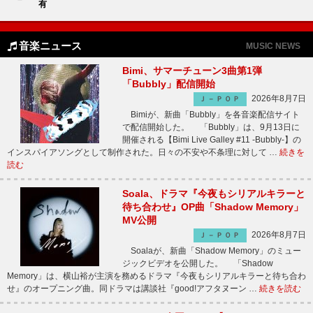
有
音楽ニュース
MUSIC NEWS
Bimi、サマーチューン3曲第1弾
「Bubbly」配信開始
2026年8月7日
Ｊ－ＰＯＰ
Bimiが、新曲「Bubbly」を各音楽配信サイト
で配信開始した。 「Bubbly」は、9月13日に
開催される【Bimi Live Galley #11 -Bubbly-】の
インスパイアソングとして制作された。日々の不安や不条理に対して …
続きを
読む
Soala、ドラマ『今夜もシリアルキラーと
待ち合わせ』OP曲「Shadow Memory」
MV公開
2026年8月7日
Ｊ－ＰＯＰ
Soalaが、新曲「Shadow Memory」のミュー
ジックビデオを公開した。 「Shadow
Memory」は、横山裕が主演を務めるドラマ『今夜もシリアルキラーと待ち合わ
せ』のオープニング曲。同ドラマは講談社『good!アフタヌーン …
続きを読む