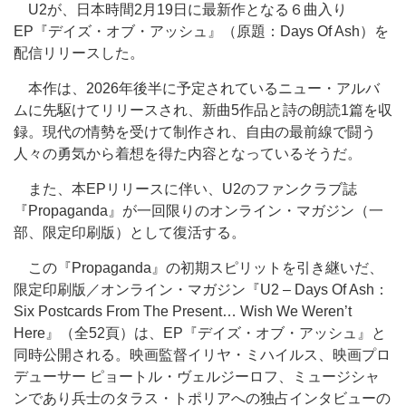
U2が、日本時間2月19日に最新作となる６曲入り
EP『デイズ・オブ・アッシュ』（原題：Days Of Ash）を
配信リリースした。
本作は、2026年後半に予定されているニュー・アルバ
ムに先駆けてリリースされ、新曲5作品と詩の朗読1篇を収
録。現代の情勢を受けて制作され、自由の最前線で闘う
人々の勇気から着想を得た内容となっているそうだ。
また、本EPリリースに伴い、U2のファンクラブ誌
『Propaganda』が一回限りのオンライン・マガジン（一
部、限定印刷版）として復活する。
この『Propaganda』の初期スピリットを引き継いだ、
限定印刷版／オンライン・マガジン『U2 – Days Of Ash：
Six Postcards From The Present… Wish We Weren’t
Here』（全52頁）は、EP『デイズ・オブ・アッシュ』と
同時公開される。映画監督イリヤ・ミハイルス、映画プロ
デューサー ピョートル・ヴェルジーロフ、ミュージシャ
ンであり兵士のタラス・トポリアへの独占インタビューの