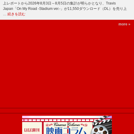
上レポートから2026年8月3日～8月5日の集計が明らかとなり、Travis
Japan「On My Road -Stadium ver.-」が11,550ダウンロード（DL）を売り上
…
続きを読む
more »