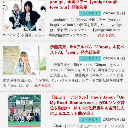
yonige、全国ツアー【yonige tough
love tour】開催決定
2026年8月7日
Ｊ－ＰＯＰ
yonigeが、11月からの全国ツアー【yonige
tough love tour】の開催を発表した。 yonige
は、東名阪ワンマンツアー【yonige one man
tour 2026】を開幕。メジャー再契約後初のワンマンツアー …
続きを読む
伊藤美来、5thアルバム『39rpm』＆初ベ
ストAL『swirl』発売日決定
2026年8月7日
Ｊ－ＰＯＰ
伊藤美来が、5thアルバム『39rpm』とベスト
アルバム『swirl』を10月7日に同時発売すること
が決定した。 伊藤美来は今年アーティスト活
動10周年を迎える。『39rpm』というタイトルは、レコードの回転数を意味す
る「rpm」に、伊 …
続きを読む
【先ヨミ・デジタル】Travis Japan「On
My Road -Stadium ver.-」がDLソング首
位を独走中 M!LKの佐野勇斗＆吉田仁人
によるユニット曲が追う
2026年8月7日
Ｊ－ＰＯＰ
GfK/NIQ Japanによるダウンロード・ソング売