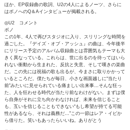
ほか、EP収録曲の歌詞、U2の4人によるノーツ、さらに
はボノへのQ＆Aインタビューが掲載される。
◎U2 コメント
ボノ
この1年、4人で再びスタジオに入り、スリリングな時間を
過ごした。『デイズ・オブ・アッシュ』の曲は、今年後半
にリリース予定のアルバム収録曲とは雰囲気もテーマも大
きく異なっている。これらは、世に出るのを待ってはいら
れない衝動から生まれた、反抗と失意、そして嘆きの楽曲
だ。この先には祝福の歌も出るが、今まさに取りかかって
いるところだ。僕たちが毎日、小さな画面越しに“当たり
前”みたいに見せられている痛ましい出来事…そんな狂っ
た、人を狂わせる時代が当たり前なわけがない。まずは僕
ら自身がそれに立ち向かわなければ、未来を信じること
も、互いを信じることもできない“もし希望が持てる可能
性があるなら、それは義務だ…”この一節はレア・イピか
ら借りた。笑いもあったらいいね。ありがとう