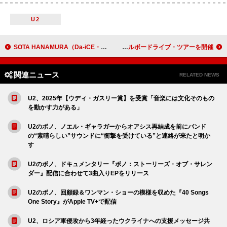
U2
SOTA HANAMURA（Da-iCE・花村想太）、ソロ楽曲「Me.exe」ダンスプラクティス映像を公開
オルケスタ・デ・ラ・ルス、初夏のビルボードライブ・ツアーを開催
関連ニュース
RELATED NEWS
U2、2025年【ウディ・ガスリー賞】を受賞「音楽には文化そのもの
を動かす力がある」
U2のボノ、ノエル・ギャラガーからオアシス再結成を前にバンド
の“素晴らしい”サウンドに“衝撃を受けている”と連絡が来たと明か
す
U2のボノ、ドキュメンタリー『ボノ：ストーリーズ・オブ・サレン
ダー』配信に合わせて3曲入りEPをリリース
U2のボノ、回顧録＆ワンマン・ショーの模様を収めた『40 Songs
One Story』がApple TV+で配信
U2、ロシア軍侵攻から3年経ったウクライナへの支援メッセージ共