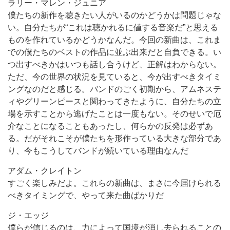
ラリー・マレン・ジュニア
僕たちの新作を聴きたい人がいるのかどうかは問題じゃな
い。自分たちが“これは聴かれるに値する音楽だ”と思える
ものを作れているかどうかなんだ。今回の新曲は、これま
での僕たちのベストの作品に並ぶ出来だと自負できる。い
つ出すべきかはいつも話し合うけど、正解はわからない。
ただ、今の世界の状況を見ていると、今が出すべきタイミ
ングなのだと感じる。バンドのごく初期から、アムネステ
ィやグリーンピースと関わってきたように、自分たちの立
場を示すことから逃げたことは一度もない。そのせいで厄
介なことになることもあったし、何らかの反発は必ずあ
る。だがそれこそが僕たちを形作っている大きな部分であ
り、今もこうしてバンドが続いている理由なんだ
アダム・クレイトン
すごく楽しみだよ。これらの新曲は、まさに今届けられる
べきタイミングで、やって来た曲ばかりだ
ジ・エッジ
僕らが信じるのは、力によって国境が消し去られることの