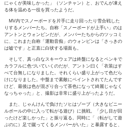
にゃくが美味しかった」（ソンチャン）と、おでんが凍え
る体を温める一役を買ったようだ。
MV内でスノーボードを片手に走り回ったり雪合戦した
りするメンバーたち。自称「スノーボードが上手い」のは
アントンとウォンビンだが、メンバーたちからのツッコミ
に、これまた自称「運動音痴」のウォンビンは「さっきの
は嘘です」と正直に白状する場面も。
そして、真っ白なスキーウェアは終盤になるとペンキで
カラフルに色づいていくのだが、アントン曰く「衣装はす
べて台無しになりました。それくらい盛り上がって色だら
けになりました。中盤まで素敵にペイントされてたんです
けど、最後は色が混ざり合って茶色になって綺麗じゃなく
なっちゃった」と、撮影は非常に盛り上がったようだ。
また、じゃんけんで負けたソヒはゾーブ（大きなビニー
ルボールの中に入って転がる遊び）に挑戦。「少し目が回
ったけど楽しかった」と振り返る。同時に「（転がして遊
ぶのに）足で蹴ってくるメンバーがいた」と暴露すると、