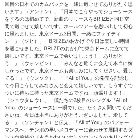
回目の日本でのカムバックを一緒に過ごせてありがたく思
います」（アントン）、「日本でこうやってショーケース
をするのは初めてで、新曲のリリースをBRIIZEと同じ空
間で過ごせて嬉しいです。ホールツアーを思い出して初心
に帰れました。東京ドーム3日間、一緒にファイティ
ン！」（ソヒ）、「BRIIZEのおかげで今日は楽しい時間
を過ごせました。BRIIZEのおかげで東京ドームに立てて
嬉しいです。東京ドームで会いましょう！ ありがと
う！」（ウォンビン）、「みんなと近くに会えて本当に嬉
しかったです。東京ドームも楽しみにしてください。愛し
てる！」（ウンソク）、「『All of You』の発売を記念し
て今日こうしてみなさんと会えて嬉しいです。もうすぐで
ついに待ちに待った東京ドームですね。頑張ります！」
（ショウタロウ）、「僕たちの2枚目のシングル『All of
You』のショーケースは一瞬でした。たくさん聞いてくだ
さいね。今日は本当にありがとうございました。愛して
る！」（ソンチャン）と伝え、「All of You」のパフォー
マンスへ。テンポの早いメロディーに合わせて展開するダ
ンスや前述の〈本当かわいいね〉のウンソクのキリングパ