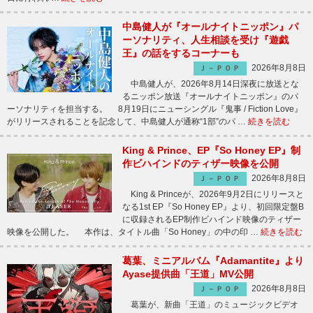
中島健人が『オールナイトニッポン』パ
ーソナリティ、人生相談を受け『遊戯
王』の話をするコーナーも
2026年8月8日
Ｊ－ＰＯＰ
中島健人が、2026年8月14日深夜に放送とな
るニッポン放送『オールナイトニッポン』のパ
ーソナリティを担当する。 8月19日にニューシングル『鬼事 / Fiction Love』
がリリースされることを記念して、中島健人が通称“1部”のパ …
続きを読む
King & Prince、EP『So Honey EP』制
作ビハインドのティザー映像を公開
2026年8月8日
Ｊ－ＰＯＰ
King & Princeが、2026年9月2日にリリースと
なる1st EP『So Honey EP』より、初回限定盤B
に収録されるEP制作ビハインド映像のティザー
映像を公開した。 本作は、タイトル曲「So Honey」の中の印 …
続きを読む
葛葉、ミニアルバム『Adamantite』より
Ayase提供曲「王道」MV公開
2026年8月8日
Ｊ－ＰＯＰ
葛葉が、新曲「王道」のミュージックビデオ