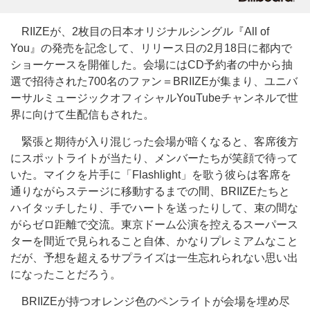
RIIZEが、2枚目の日本オリジナルシングル『All of
You』の発売を記念して、リリース日の2月18日に都内で
ショーケースを開催した。会場にはCD予約者の中から抽
選で招待された700名のファン＝BRIIZEが集まり、ユニバ
ーサルミュージックオフィシャルYouTubeチャンネルで世
界に向けて生配信もされた。
緊張と期待が入り混じった会場が暗くなると、客席後方
にスポットライトが当たり、メンバーたちが笑顔で待って
いた。マイクを片手に「Flashlight」を歌う彼らは客席を
通りながらステージに移動するまでの間、BRIIZEたちと
ハイタッチしたり、手でハートを送ったりして、束の間な
がらゼロ距離で交流。東京ドーム公演を控えるスーパース
ターを間近で見られること自体、かなりプレミアムなこと
だが、予想を超えるサプライズは一生忘れられない思い出
になったことだろう。
BRIIZEが持つオレンジ色のペンライトが会場を埋め尽