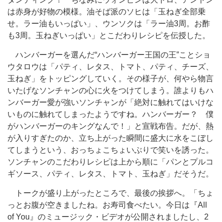
は赤身が好物の模様。油そば派のソヒは「玉ねぎ全部乗
せ。ラー油もいっぱい」、ウンソクは「ラー油3周。お酢
も3周。玉ねぎいっぱい」とこだわりレシピを伝授した。
ハンバーガーを選んだ“ハンバーガー王国の王”ことショ
ウタロウは「パティ、レタス、トマト、パティ、チーズ、
玉ねぎ」をトッピングしていく。その様子が、何やら物言
いたげなソンチャンの心に火をつけてしまう。誰よりもハ
ンバーガー愛が強いソンチャンが「絶対に触れてはいけな
いものに触れてしまったようですね。ハンバーガー？ 僕
がハンバーガーのキングなんで！」と宣戦布告。だが、熱
が入りすぎたのか、立ち上がった瞬間に盛大に水をこぼし
てしまうという、おっちょこちょいぶりで笑いを誘った。
ソンチャンのこだわりレシピは上から順に「パンとプルコ
ギソース、パティ、レタス、トマト、玉ねぎ」だそうだ。
トークが盛り上がったところで、最後の挨拶へ。「ちょ
っとお腹が空きましたね。お寿司食べたい。今日は『All
of You』のミュージック・ビデオが公開されましたし、2