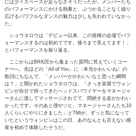
には少々スペースが足らなさそうだったが、メンバーたち
のパフォーマンスにかける熱量と、ぶつかることなく繰り
広げるパワフルなダンスの魅力は少しも失われていなかっ
た。
ショウタロウは「デビュー以来、この規模の会場でパフ
ォーマンスするのは初めてです。後ろまで見えてます！」
とパフォーマンスを振り返る。
ここからはBRIIZEから集まった質問に答えていくコー
ナーへ。先ほどの「All of You」に〈本当かわいいね〉の
歌詞にちなんで、「メンバーがかわいいなと思った瞬間
は？」と聞かれたショウタロウは、「さっき楽屋でウォン
ビンが自分で持ってきたヘッドスパワイヤーをマネージャ
ーさんに渡してマッサージされてて、悶絶する姿がかわい
かったです。そのあと僕やソヒ、マネージャーさんたち10
人くらいにやりにきました」とTMIが。ずっと気になって
いたというウォンビンはこの日、あのなんとも言えない感
覚を初めて体験したそうだ。