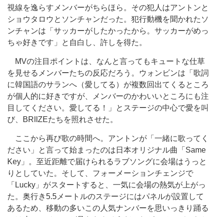
視線を逸らすメンバーがちらほら。その犯人はアントンと
ショウタロウとソンチャンだった。犯行動機を聞かれたソ
ンチャンは「サッカーがしたかったから。サッカーがめっ
ちゃ好きです」と自白し、許しを得た。
MVの注目ポイントは、なんと言ってもキュートな仕草
を見せるメンバーたちの反応だろう。ウォンビンは「歌詞
に韓国語のサランへ（愛してる）が複数回出てくるところ
が個人的に好きですが、メンバーのかわいいところにも注
目してください。愛してる！」とステージの中心で愛を叫
び、BRIIZEたちを照れさせた。
ここから再び歌の時間へ。アントンが「一緒に歌ってく
ださい」と言って始まったのは日本オリジナル曲「Same
Key」。至近距離で届けられるラブソングに会場はうっと
りとしていた。そして、フォーメーションチェンジで
「Lucky」がスタートすると、一気に会場の熱気が上がっ
た。奥行き5.5メートルのステージにはパネルが設置して
あるため、移動の多いこの人気ナンバーを思いっきり踊る