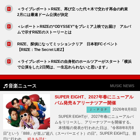
＜ライブレポート＞RIIZE、再び立った代々木で交わす再会の約束
2月には最速ドーム公演が決定
＜レポート＞RIIZEの“ODYSSEY”をプレミア上映でお届け アルバ
ムで示すRIIZEのストーリーとは
RIIZE、探偵になってミッションクリア 日本初FCイベント
【RIIZE：The Secret LIEZ】
＜ライブレポート＞RIIZEの自身初のホールツアーがスタート「横浜
で公演をした2日間は、一生忘れられないと思います」
音楽ニュース
MUSIC NEWS
SUPER EIGHT、2027年春にニューアル
バム発売＆アリーナツアー開催
2026年8月8日
Ｊ－ＰＯＰ
SUPER EIGHTが、2027年春にニューアルバ
ムをリリースし、アリーナツアーを開催する。
本情報の発表が行われた日は、“令和8年8月8
日”という「888」が並ぶ“超八（スーパーエイト）の日”。SUPER EIGHTは、前
日に行われ …
続きを読む