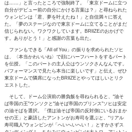
は……」と言ったところで強制終了。「東京ドームに立つ
自分がデビュー前の自分にかける言葉は？」と尋ねられた
ウォンビンは「君、夢を叶えたね！」と自信満々に答え
た。「夢のステージなので東京ドームに立てることがまだ
信じられない。ワクワクしています。BRIIZEのおかげで
す。ありがとう！」と感謝の言葉も出た。
ファンもできる「All of You」の振りを求められたソヒ
は、〈本当かわいいね〉で顔にハーフハートをするパート
を伝授。「このパートの主人公はウンソクさんなんです。
パフォーマンスで見たら本当に楽しいです」と伝え、ぜひ
東京ドームで隣席になったBRIIZEとやってほしいとリク
エストした。
そして、ドーム公演前の勝負飯を尋ねられると、“油そ
ば帝国の王”ウンソクと“油そば帝国のプリンス”ソヒは安定
の油そばを選択。「僕は油そば帝国の反対側にいるおまか
せの王」と豪語したアントンがお寿司を選ぶと、“リアル
寿司職人”ウォンビンが「へいへいへい！」とすかさずス
タンディング！ ちなみにウォンビンは大トロ、アントン