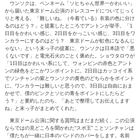
ウンソクは、ペンネーム「ソヒちゃん世界一かわいい」
から届いた東京ドーム公演のドレスコードについてじっく
りと考える。「難しいね。（今着ている）衣装の色に分け
るのはどう？」と提案したところでアントンが挙手。「1
日目をかわいい感じ、2日目をかっこいい感じ、3日目をワ
ンカラーにするのはどう？ 東京ドームが虹色になるんじ
ゃない」という末っ子の提案に、ウンソクは日本語で「悪
くないです」と電光石火のごとく褒めた。ショウタロウが
「1日目はかわいい系にして、ウォンビンの赤色とアント
ンの緑色をどこかワンポイントに。2日目はカッコイイ系
でソンチャンの紫とウンソクの黄色のどちらかをポイント
に。ワンカラーは難しいと思うので、3日目は自由におま
かせで、僕のピンクとソヒの青をポイントにしたらど
う？」と要約したのち、「あとで整理してお伝えします
ね」と末っ子がまとめてくれた。
東京ドーム公演に関する質問はまだまだ続く。この公演
ならではの見どころを聞かれた“スポ王” ことソンチャンは
「僕たちが一緒に日本のバンドのカバーをします。名前