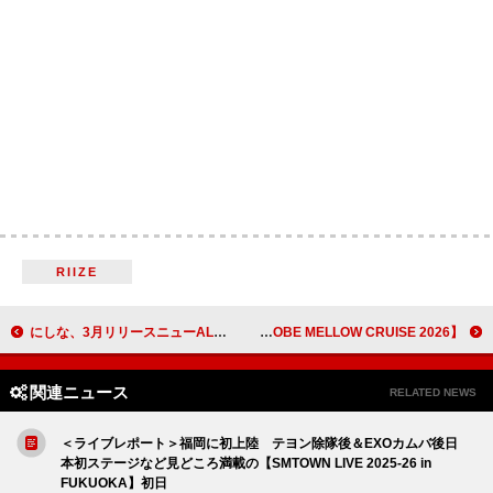
RIIZE
にしな、3月リリースニューAL『日々散漫』より「婀娜婀娜」先行配信開始＆全編アニメーションMV公開
【KOBE MELLOW CRUISE 2026】第3弾アーティストに田我流、Kaneeeら発表
関連ニュース
RELATED NEWS
＜ライブレポート＞福岡に初上陸 テヨン除隊後＆EXOカムバ後日
本初ステージなど見どころ満載の【SMTOWN LIVE 2025-26 in
FUKUOKA】初日