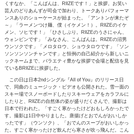
くすなか、「こんばんは、RIIZEです！」と挨拶。お笑い
芸人のどりあんずが司会で加わり、トークありパフォーマ
ンスありのショーケースが始まった。「アントンが来たぞ
～」「ラーメンつけ麺、僕（イケメン！）。RIIZEのイケ
メン、ソヒです！」「ひさしぶり。RIIZEのうさにゃん、
ウォンビンです」「みなさん、こんばんは。RIIZEの沼男
ウンソクです」「メロタロウ、ショウタロウです」「ソン
ソンソンソンチャンです」と恒例の自己紹介から新しいニ
ックネームまで、バラエティ豊かな挨拶で会場と配信を見
ているBRIIZEに挨拶した。
この日は日本2ndシングル『All of You』のリリース日
で、同曲のミュージック・ビデオも公開された。雪一面の
スキー場でスノーボードしたりスキーウェアをカラフルに
したりと、RIIZEの自然体の姿が盛りだくさんで、撮影は
日本で行われた。「すごく寒かったけどおもしろかったで
す。撮影は1日中やりました。唐揚げとおでんがおいしか
ったです」（ウンソク）、「おでんのスープがおいしかっ
た。すごく寒かったけど飲んだら寒さが吹っ飛んだ。こん