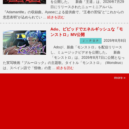
を公開した。 新曲「王道」は、2026年7月29
日にリリースされたニューミニアルバム
『Adamantite』の収録曲。Ayaseによる提供曲で、“王者の苦悩”と“これからの
意思表明”が込められてい …
続きを読む
Ado、ビビッドでエネルギッシュな「モ
ンストロ」MV公開
2026年8月8日
Ｊ－ＰＯＰ
Adoが、新曲「モンストロ」を配信リリース
し、ミュージックビデオを公開した。 新曲
「モンストロ」は、2026年8月7日に公開となっ
た実写映画『ブルーロック』の主題歌。タイトル「モンストロ」（Monstruo）
は、スペイン語で「怪物」の意 …
続きを読む
more »