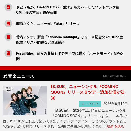
さとうもか、GRe4N BOYZ「愛唄」をカバーしたソフトバンク新
CM「母の本音」篇が公開
藤原さくら、ニューAL『uku』リリース
竹内アンナ、新曲「adabana midnight」リリース記念のYouTube生
配信／リスパ開催など企画続々
Furui Riho、日々の葛藤をポジティブに描く「ハードモード」MV公
開
音楽ニュース
MUSIC NEWS
IS:SUE、ニューシングル『COMING
SOON』リリース＆ツアー追加公演が決
定
2026年8月10日
Ｊ－ＰＯＰ
IS:SUEが、2026年11月4日にニューシングル
『COMING SOON』をリリースする。 本作で
は、IS:SUEがこれまで築いてきたアイデンティティを、ひとつのブランドとし
て提示。全8形態でリリースされ、全4曲の新曲が形態別に収録 …
続きを読む