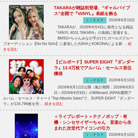
TAKARAが雑誌初登場、“ギャルバイブ
ス”全開で『VI/NYL』表紙を飾る
2026年8月10日
Ｊ－ＰＯＰ
TAKARAが、2026年9月4日に発売となる雑誌
『VI/NYL #031 TAKARA』の表紙に登場する。
BMSG×ちゃんみなが手がけたガールズグルー
プオーディション【No No Girls】に参加したASHAとKOKONAによる新 …
続
きを読む
【ビルボード】SUPER EIGHT『ダンダー
ラ』13.4万枚でアルバム・セールス首位
獲得
2026年8月10日
Ｊ－ＰＯＰ
2026年8月12日公開（集計期間：2026年8月3
日～2026年8月9日）のBillboard JAPAN週間ア
ルバム・セールス・チャート“Top Albums Sales”で、SUPER EIGHT『ダンダー
ラ』が134,796枚を売 …
続きを読む
＜ライブレポート＞テクノポップ・有
機・シンセサイザーちゃん 音楽から生
まれた次世代アイコンの引力
2026年8月10日
Ｊ－ＰＯＰ