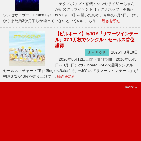
テクノポップ・有機・シンセサイザーちゃん
が初のクラブイベント【テクノポップ・有機・
シンセサイザー Curated by CDs & nyalra】を開いたのが、今年の3月6日。それ
からまだ約3か月半しか経っていないというのに、もう …
続きを読む
【ビルボード】≒JOY『サマーツインテー
ル』37.1万枚でシングル・セールス首位
獲得
2026年8月10日
Ｊ－ＰＯＰ
2026年8月12日公開（集計期間：2026年8月3
日～8月9日）のBillboard JAPAN週間シングル・
セールス・チャート“Top Singles Sales”で、≒JOYの『サマーツインテール』が
初週371,043枚を売り上げて …
続きを読む
more »