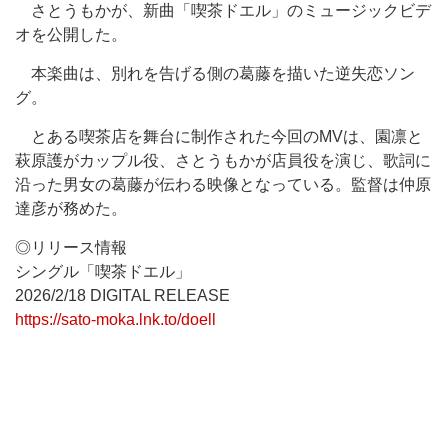
さとうもかが、新曲「喫茶ドエル」のミュージックビデ
オを公開した。
本楽曲は、別れを告げる側の葛藤を描いた逆失恋ソン
グ。
とある喫茶店を舞台に制作された今回のMVは、園凛と
萩原護がカップル役、さとうもかが店員役を演じ、歌詞に
沿った男女の葛藤が伝わる映像となっている。監督は仲原
達彦が務めた。
◎リリース情報
シングル「喫茶ドエル」
2026/2/18 DIGITAL RELEASE
https://sato-moka.lnk.to/doell