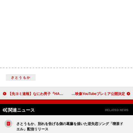
さとうもか
【先ヨミ速報】なにわ男子『HARD WORK』フラゲ日集計でハーフミリオン突破 シングルとしては通算5作目の達成
櫻坂46、未公開ライブ映像YouTubeプレミア公開決定
関連ニュース
RELATED NEWS
さとうもか、別れを告げる側の葛藤を描いた逆失恋ソング「喫茶ド
エル」配信リリース