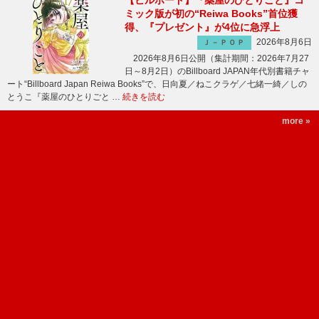
【ビルボード】『薬屋のひとりごと』コ
ミック版が初の“Reiwa Books”首位獲
得、『プレゼント』が4位に急浮上
2026年8月6日
Ｊ－ＰＯＰ
2026年8月6日公開（集計期間：2026年7月27
日～8月2日）のBillboard JAPAN年代別書籍チャ
ート“Billboard Japan Reiwa Books”で、日向夏／ねこクラゲ／七緒一綺／しの
とうこ『薬屋のひとりごと …
続きを読む
more »