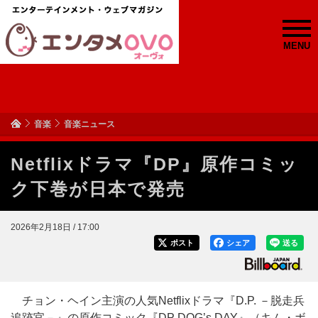
MENU
音楽
音楽ニュース
Netflixドラマ『DP』原作コミッ
ク下巻が日本で発売
2026年2月18日 / 17:00
ポスト
シェア
送る
チョン・ヘイン主演の人気Netflixドラマ『D.P. －脱走兵
追跡官－』の原作コミック『DP DOG’s DAY』（キム・ボ