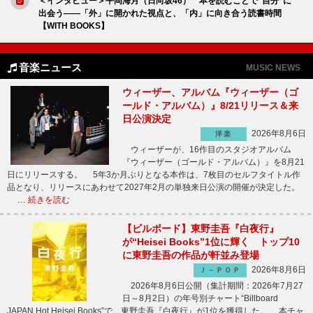
＜インタビュー＞平岡海月（日向坂46） 本を読むことで“自分”に
出会う――「外」に開かれた視点と、「内」に向き合う読書時間
【WITH BOOKS】
音楽ニュース
MUSIC NEWS
ウィーザー、アルバム『ウィーザー（ゴ
ールド・アルバム）』8/21リリース＆来
日公演決定
2026年8月6日
洋楽
ウィーザーが、16作目のスタジオアルバム
『ウィーザー（ゴールド・アルバム）』を8月21
日にリリースする。 5年3か月ぶりとなる本作は、7枚目のセルフタイトル作
品となり、リリースにあわせて2027年2月の単独来日公演の開催が決定した。
…
続きを読む
【ビルボード】東野圭吾『白夜行』
が“Heisei Books”1位に輝く トップ10
に東野圭吾の作品が軒並み登場
2026年8月6日
Ｊ－ＰＯＰ
2026年8月6日公開（集計期間：2026年7月27
日～8月2日）の年号別チャート“Billboard
JAPAN Hot Heisei Books”で、東野圭吾『白夜行』が1位を獲得した。 本チャ