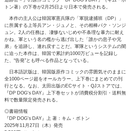
トン著）の下巻が2月25日より日本で発売される。
本作の主人公は韓国軍憲兵隊の「軍脱逮捕班（DP）」
に所属する上等兵アン・ジュノと、その相棒パク・ソンジ
ュン。2人の任務は、凄惨ないじめや不条理な暴力に耐え
かね、軍という名の檻から逃げ出した「誰かの息子や兄
弟」を追跡し、連れ戻すことだ。軍隊というシステムの闇
に迫った本作は、韓国で累計約1000万ビューを記録し
た、“告発”とも呼べる作品となっている。
日本語訳版は、韓国版原作コミックの雰囲気そのままに
全1000ページ超をオールカラー、上下巻にまとめての刊
行となる。なお、太田出版のECサイト・QJストアでは、
『DP DOG’s DAY』上下巻セットが消費税分割引・送料無
料で数量限定発売される。
◎書籍情報
『DP DOG’s DAY』上 著：キム・ボトン
2025年11月27日（木）発売