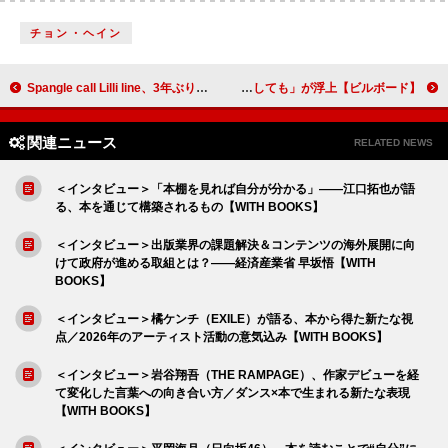
チョン・ヘイン
Spangle call Lilli line、3年ぶりとなるニューSG「silence」リリース＆結成27年目にして初のSNS開設
【ビルボード】King Gnu「AIZO」が総合首位、ミラノ五輪開幕でback number「どうしてもどうしても」が浮上
関連ニュース
RELATED NEWS
＜インタビュー＞「本棚を見れば自分が分かる」――江口拓也が語
る、本を通じて構築されるもの【WITH BOOKS】
＜インタビュー＞出版業界の課題解決＆コンテンツの海外展開に向
けて政府が進める取組とは？――経済産業省 早坂悟【WITH
BOOKS】
＜インタビュー＞橘ケンチ（EXILE）が語る、本から得た新たな視
点／2026年のアーティスト活動の意気込み【WITH BOOKS】
＜インタビュー＞岩谷翔吾（THE RAMPAGE）、作家デビューを経
て変化した言葉への向き合い方／ダンス×本で生まれる新たな表現
【WITH BOOKS】