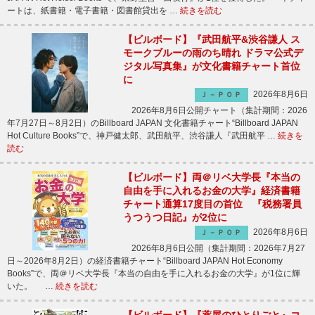
ートは、紙書籍・電子書籍・図書館貸出を …
続きを読む
【ビルボード】『武田航平&渋谷謙人 ス
モークブルーの雨のち晴れ ドラマ公式デ
ジタル写真集』が文化書籍チャート首位
に
2026年8月6日
Ｊ－ＰＯＰ
2026年8月6日公開チャート（集計期間：2026
年7月27日～8月2日）のBillboard JAPAN 文化書籍チャート“Billboard JAPAN
Hot Culture Books”で、神戸健太郎、武田航平、渋谷謙人『武田航平 …
続きを
読む
【ビルボード】両＠リベ大学長『本当の
自由を手に入れるお金の大学』経済書籍
チャート通算17度目の首位 『税務署員
うつうつ日記』が2位に
2026年8月6日
Ｊ－ＰＯＰ
2026年8月6日公開（集計期間：2026年7月27
日～2026年8月2日）の経済書籍チャート“Billboard JAPAN Hot Economy
Books”で、両＠リベ大学長『本当の自由を手に入れるお金の大学』が1位に輝
いた。 …
続きを読む