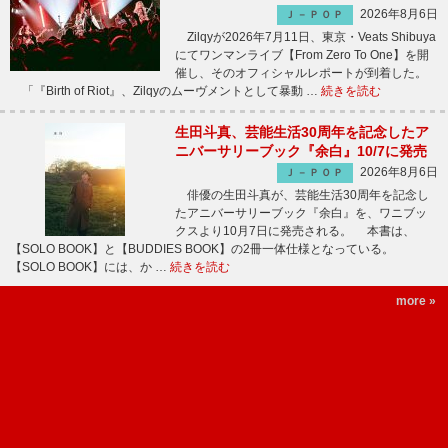
2026年8月6日
Ｊ－ＰＯＰ
Zilqyが2026年7月11日、東京・Veats Shibuya
にてワンマンライブ【From Zero To One】を開
催し、そのオフィシャルレポートが到着した。
「『Birth of Riot』、Zilqyのムーヴメントとして暴動 …
続きを読む
生田斗真、芸能生活30周年を記念したア
ニバーサリーブック『余白』10/7に発売
2026年8月6日
Ｊ－ＰＯＰ
俳優の生田斗真が、芸能生活30周年を記念し
たアニバーサリーブック『余白』を、ワニブッ
クスより10月7日に発売される。 本書は、
【SOLO BOOK】と【BUDDIES BOOK】の2冊一体仕様となっている。
【SOLO BOOK】には、か …
続きを読む
more »