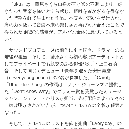
『uku』は、藤原さくら自身が耳と喉の不調により、好
きだった音楽を怖いとすら感じ、距離を置かざるを得なか
った時期を経て生まれた作品。不安や戸惑いを受け入れ、
肩の力を抜いて音楽本来の楽しさと再び向き合えたことで
得られた“解放”の感覚が、アルバム全体に息づいていると
いう。
サウンドプロデュースは前作に引き続き、ドラマーの石
若駿が担当。そして、藤原さくら初の客演アーティストと
してプライベートでも親交のある俳優/ 歌手・上白石萌
音、そして同じくデビュー10周年を迎えた安部勇磨
（never young beach）の2名が参加した。「Carol」
「Blue Blue Blue」の作詞は、ノラ・ジョーンズに提供し
た「Don’t Know Why」でグラミー賞を受賞したミュージ
シャン、ジェシー・ハリスが担当。先行配信によってその
一端は明かされていたが、ついにアルバムの全貌が解禁と
なった。
そして、アルバムのラストを飾る楽曲「Every day」の