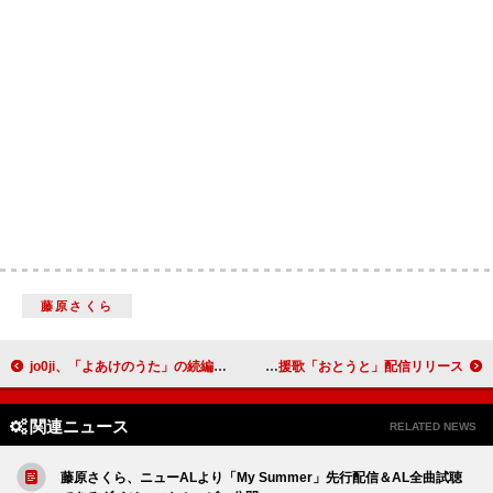
藤原さくら
jo0ji、「よあけのうた」の続編的楽曲「ひかりのうた」配信リリース
吉澤嘉代子、AL『幽霊家族』より少年少女への応援歌「おとうと」配信リリース
関連ニュース
RELATED NEWS
藤原さくら、ニューALより「My Summer」先行配信＆AL全曲試聴