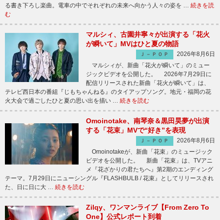
る書き下ろし楽曲。電車の中でそれぞれの未来へ向かう人々の姿を …
続きを読
む
マルシィ、古園井寧々が出演する「花火
が瞬いて」MVはひと夏の物語
2026年8月6日
Ｊ－ＰＯＰ
マルシィが、新曲「花火が瞬いて」のミュー
ジックビデオを公開した。 2026年7月29日に
配信リリースされた新曲「花火が瞬いて」は、
テレビ西日本の番組『じもちゃんねる』のタイアップソング。地元・福岡の花
火大会で過ごしたひと夏の思い出を描い …
続きを読む
Omoinotake、南琴奈＆黒田昊夢が出演
する「花束」MVで“好き”を表現
2026年8月6日
Ｊ－ＰＯＰ
Omoinotakeが、新曲「花束」のミュージック
ビデオを公開した。 新曲「花束」は、TVアニ
メ『花ざかりの君たちへ』第2期のエンディング
テーマ。7月29日にニューシングル『FLASHBULB / 花束』としてリリースされ
た、日に日に大 …
続きを読む
Zilqy、ワンマンライブ【From Zero To
One】公式レポート到着