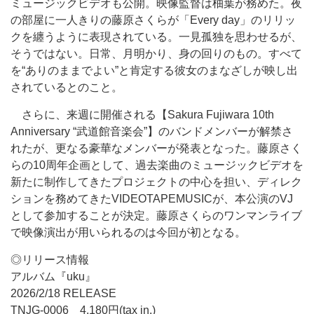
ミュージックビデオも公開。映像監督は柚葉が務めた。夜
の部屋に一人きりの藤原さくらが「Every day」のリリッ
クを纏うように表現されている。一見孤独を思わせるが、
そうではない。日常、月明かり、身の回りのもの。すべて
を“ありのままでよい”と肯定する彼女のまなざしが映し出
されているとのこと。
さらに、来週に開催される【Sakura Fujiwara 10th
Anniversary “武道館音楽会”】のバンドメンバーが解禁さ
れたが、更なる豪華なメンバーが発表となった。藤原さく
らの10周年企画として、過去楽曲のミュージックビデオを
新たに制作してきたプロジェクトの中心を担い、ディレク
ションを務めてきたVIDEOTAPEMUSICが、本公演のVJ
として参加することが決定。藤原さくらのワンマンライブ
で映像演出が用いられるのは今回が初となる。
◎リリース情報
アルバム『uku』
2026/2/18 RELEASE
TNJG-0006 4,180円(tax in.)