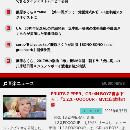
できるダイジェストムービー公開
藤原さくら＆Yaffle、【第68回グラミー賞授賞式(R)】2/2生中継スタ
ジオゲストに
UA、30周年記念ALの詳細発表 坂本龍一提供の未発表曲や藤原さ
くららが参加した楽曲収録も
cero／Bialystocks／藤原さくらが出演【SONO SONO in the
greenpark】開催決定
藤原さくら、2017年の楽曲「赤」新MV公開 朝ドラ『虎に翼』の
川床明日香＆ジュノンボーイ渡邉多緒が出演
音楽ニュース
MUSIC NEWS
FRUITS ZIPPER、GRe4N BOYZ書き下
ろし「1,2,3,FOOOOUR」MVに自然体の
姿
2026年8月6日
Ｊ－ＰＯＰ
FRUITS ZIPPERが、新曲
「1,2,3,FOOOOUR」を配信リリースし、ミュー
ジックビデオを公開した。 新曲「1,2,3,FOOOOUR」は、GRe4N BOYZによ