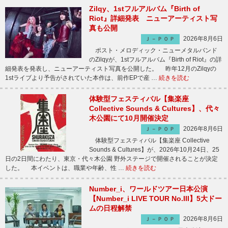
Zilqy、1stフルアルバム『Birth of
Riot』詳細発表 ニューアーティスト写
真も公開
2026年8月6日
Ｊ－ＰＯＰ
ポスト・メロディック・ニューメタルバンド
のZilqyが、1stフルアルバム『Birth of Riot』の詳
細発表を発表し、ニューアーティスト写真を公開した。 昨年12月のZilqyの
1stライブより予告がされていた本作は、前作EPで産 …
続きを読む
体験型フェスティバル【集楽座
Collective Sounds & Cultures】、代々
木公園にて10月開催決定
2026年8月6日
Ｊ－ＰＯＰ
体験型フェスティバル【集楽座 Collective
Sounds & Cultures】が、2026年10月24日、25
日の2日間にわたり、東京・代々木公園 野外ステージで開催されることが決定
した。 本イベントは、職業や年齢、性 …
続きを読む
Number_i、ワールドツアー日本公演
【Number_i LIVE TOUR No.III】5大ドー
ムの日程解禁
2026年8月6日
Ｊ－ＰＯＰ