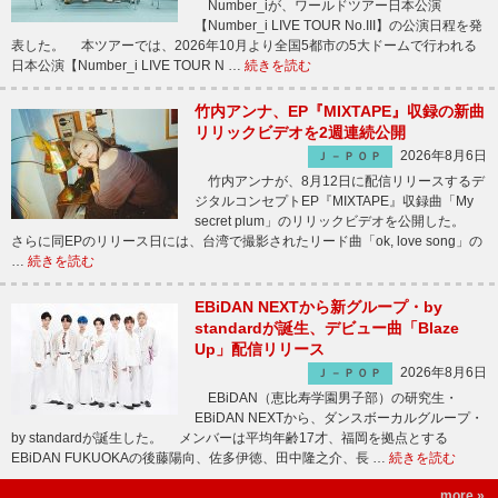
Number_iが、ワールドツアー日本公演
【Number_i LIVE TOUR No.III】の公演日程を発
表した。 本ツアーでは、2026年10月より全国5都市の5大ドームで行われる
日本公演【Number_i LIVE TOUR N …
続きを読む
竹内アンナ、EP『MIXTAPE』収録の新曲
リリックビデオを2週連続公開
2026年8月6日
Ｊ－ＰＯＰ
竹内アンナが、8月12日に配信リリースするデ
ジタルコンセプトEP『MIXTAPE』収録曲「My
secret plum」のリリックビデオを公開した。
さらに同EPのリリース日には、台湾で撮影されたリード曲「ok, love song」の
…
続きを読む
EBiDAN NEXTから新グループ・by
standardが誕生、デビュー曲「Blaze
Up」配信リリース
2026年8月6日
Ｊ－ＰＯＰ
EBiDAN（恵比寿学園男子部）の研究生・
EBiDAN NEXTから、ダンスボーカルグループ・
by standardが誕生した。 メンバーは平均年齢17才、福岡を拠点とする
EBiDAN FUKUOKAの後藤陽向、佐多伊徳、田中隆之介、長 …
続きを読む
more »