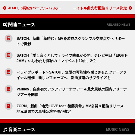
JUJU、洋楽カバーアルバムの全収録曲を解禁＆ティーザー動画を公開
CRAVITY、日本3rdSG『BLAST OUT』タイトル曲先行配信リリース決定
関連ニュース
RELATED NEWS
SATOH、新曲「新時代」MVを渋谷スクランブル交差点やヘリポー
トで撮影
SATOH「愛し合うとして」ライブ映像が公開、テレビ朝日『EIGHT-
JAM』いしわたり淳治の「マイベスト10曲」2位
＜ライブレポート＞SATOH、無限の可能性を感じさせたツアーファ
イナル開催 新しいフェーズへ、新曲披露のサプライズも
Vaundy、自身初のアジアアリーナツアー＆最大規模の国内アリーナ
ツアーを開催
ZORN、新曲「地元LOVE feat. 後藤真希」MV公開＆配信リリース
地元葛飾での単独公演開催が決定
音楽ニュース
MUSIC NEWS